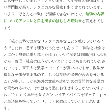
にお任せしていました」と言います。大学受験の勉強はかな
り専門性が高く、テクニカルな要素も多く含まれています。
つまり、ほとんどの親には理解できないわけで、
勉強の内容
についてアレコレと口を出すのはむしろ逆効果
と言えるでし
ょう。
「確かに塾ではかなりテクニカルなことを教わっているよ
うでしたね。息子は理系だったせいもあって、“国語と社会は
とにかく無難に乗り越えたほうがいい”“歴史は時間が取られる
から、倫理・社会のほうがいい”ということも言われていたみ
たいです。東工大は数学のウエイトが高いのですが、数学が
得意な子供が集まるので、じつは英語の出来が合否を分ける
ことが多い。しかも海外の文献を読むための専門的な英語力
が問われるので、それはもう塾にお任せするしかないですよ
ね。“とにかく単語を覚えろ”というアドバイスを守って、ずっ
と単語帳を持っていたり、よく勉強はしていたいと思いま
す」