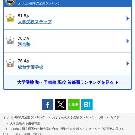
オリコン顧客満足度ランキング
81.8
点
大学受験ステップ
76.7
点
河合塾
76.4
点
駿台予備学校
大学受験 塾・予備校 現役 首都圏ランキングを見る
オリコン顧客満足度ランキング
おすすめの大学受験ランキング・比較
ガイド
大学受験の予備校特集
＜前編＞国立理系の一流大学に合格、受験生の父親へインタビュー「学習塾の選び方
は？」「息子との接し方は？」