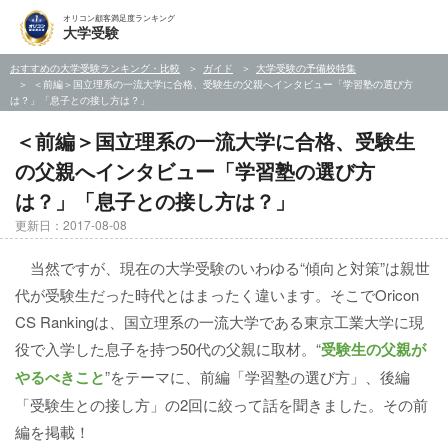
オリコン顧客満足度ランキング
大学受験
おすすめの大学受験ランキング・比較
ガイド
大学受験の予備校特集
＜前編＞国立理系の一流大学に合格、受験生の父親へインタビュー「学習塾の選び方
は？」「息子との接し方は？」
＜前編＞国立理系の一流大学に合格、受験生
の父親へインタビュー「学習塾の選び方
は？」「息子との接し方は？」
更新日：2017-08-08
当然ですが、現在の大学受験のいわゆる“傾向と対策”は親世
代が受験生だった時代とはまったく違います。そこでOricon
CS Rankingは、国立理系の一流大学である東京工業大学に現
役で入学した息子を持つ50代の父親に取材。“
受験生の父親が
やるべきこと
”をテーマに、前編「学習塾の選び方」、後編
「受験生との接し方」の2回に絞って話を聞きました。その前
編を掲載！