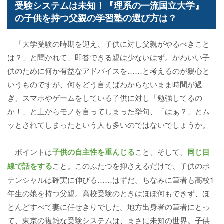
受験システムは未知！『理系の一流国立大学』
の子供を持つ父親の学習塾の選び方は？
「大学受験の時期を迎え、子供に対し父親がやるべきこと
は？」と聞かれて、即答できる親は少ないはず。かわいい子
供のために何か有益なアドバイスを……と考えるのが親心と
いうものですが、何をどう言えばわからないまま時間が過
ぎ、スマホやゲームをしている子供に対し「勉強してるの
か！」と上からモノを言ってしまった挙句、「はぁ？」とム
ッとされてしまったという人も多いのではないでしょうか。
ポイントは
子供の自主性を重んじる
こと、そして、
同じ目
線で話をする
こと。このふたつを抑さえるだけで、子供のポ
テンシャルは確実に伸びる……はずだ。ちなみに筆者も高校1
年生の娘を持つ父親。高校受験のときはほぼ何もできず、ほ
とんどすべて妻に任せきりでした。地方出身者の筆者にとっ
て、東京の複雑な受験システムは、まさに未知の世界。子供