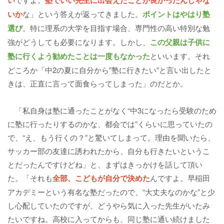
い
塾でいい先生に出会えたことが良かったんじゃな
いか
な」という答えが返ってきました。
ポイントはやはり塾
選び
。特に理系の大学を目指す場合、専門性の高い特別な勉
強がどうしても必要になります。しかし、
この父親は子供に
塾に行くよう勧めたことは一度もなかった
といいます。それ
どころか「中2の夏に自分から”塾に行きたい”と言い出したと
きは、正直に言って面食らってしまった」のだとか。
「私自身は塾に通ったことがなく“中3になったら受験のため
に塾に行ったりするのかな、都会では”くらいに思っていたの
で、“え、もう行くの？”と驚いてしまって。理由を聞いたら、
サッカー部の友達に誘われたから、自分も行きたいというこ
とだったんですけどね」と、まずはきっかけを話して頂い
た。「それも
全部、こどもが自分で決めた
んですよ。早稲田
アカデミーという有名な塾だったので、“大丈夫なのかな”と少
し心配していたのですが、どうやら気に入った先生がいたみ
たいですね。高校に入ってからも、同じ塾に通い続けました