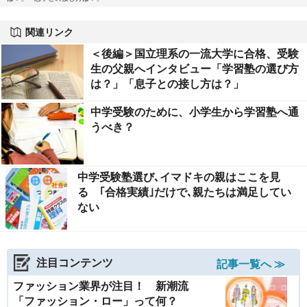
関連リンク
＜後編＞国立理系の一流大学に合格、受験
生の父親へインタビュー「学習塾の選び方
は？」「息子との接し方は？」
中学受験のために、小学生から学習塾へ通
うべき？
中学受験塾選び､イマドキの親はここを見
る ｢合格実績｣だけで､親たちは満足してい
ない
注目コンテンツ
記事一覧へ ≫
ファッション業界が注目！ 新潮流
「ファッション・ロー」って何？