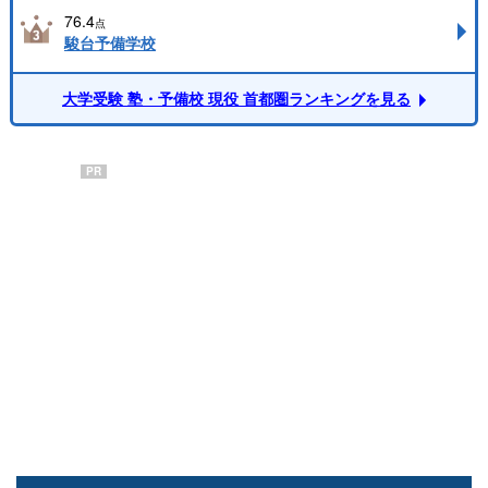
76.4
点
駿台予備学校
大学受験 塾・予備校 現役 首都圏ランキングを見る
PR