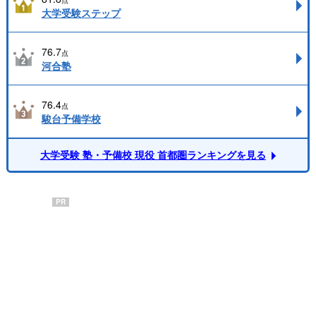
点
大学受験ステップ
76.7
点
河合塾
76.4
点
駿台予備学校
大学受験 塾・予備校 現役 首都圏ランキングを見る
PR