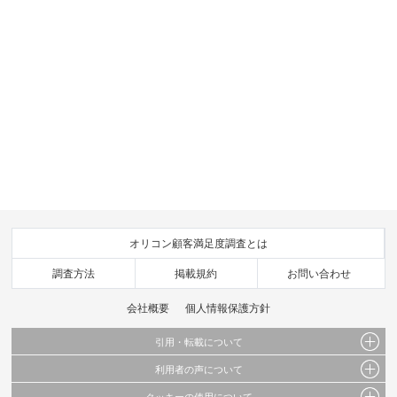
オリコン顧客満足度調査とは
調査方法
掲載規約
お問い合わせ
会社概要
個人情報保護方針
引用・転載について
利用者の声について
当サイトで公開されている情報（文字、写真、イラスト、画像データ等）及びこれらの配
置・編集および構造などについての著作権は株式会社oricon MEに帰属しております。
クッキーの使用について