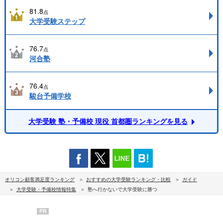
81.8
点
大学受験ステップ
76.7
点
河合塾
76.4
点
駿台予備学校
大学受験 塾・予備校 現役 首都圏ランキングを見る
オリコン顧客満足度ランキング
おすすめの大学受験ランキング・比較
ガイド
大学受験・予備校情報特集
塾へ行かないで大学受験に勝つ
PR