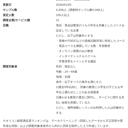
更新日
2026/01/05
サンプル数
4,458人（調査時サンプル数5,096人）
規定人数
100人以上
調査企業(サービス)数
21
定義
英語・英会話教室のうち小学生を対象としたコースを
設定している企業
ただし、以下は対象外とする
・英検やTOEICなどの資格試験対策に特化したコース
・英語コースを展開している塾・学習教室
・オンライン授業のみの教室
・インターナショナルスクール
・学童保育をメインとする施設
調査対象者
性別：指定なし
年齢：24～69歳
地域：全国
条件：以下すべての条件を満たす人
1)過去5年以内に、対象の教室に小学生の子どもを半
年以上通わせたことのある保護者
2)通わせる教室の選定に関与し、サービスに関する支
払い金額を把握している人
ただし、無料体験レッスンのみ利用した人は対象外と
する
※オリコン顧客満足度ランキングは、データクリーニング（回収したデータから不正回答や異
常値を排除）および調査対象者条件から外れた回答を除外した上で作成しています。