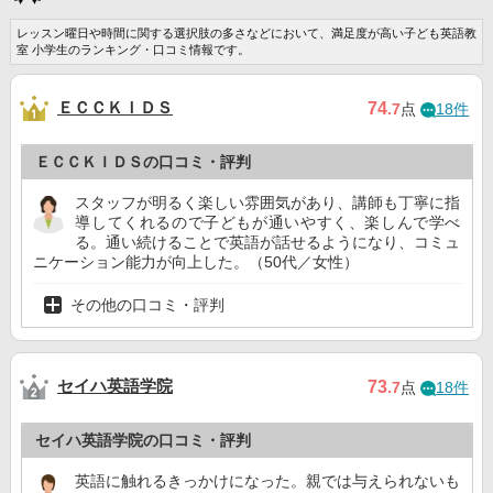
レッスン曜日や時間に関する選択肢の多さなどにおいて、満足度が高い子ども英語教
室 小学生のランキング・口コミ情報です。
ＥＣＣＫＩＤＳ
74
.7
点
18件
ＥＣＣＫＩＤＳの口コミ・評判
スタッフが明るく楽しい雰囲気があり、講師も丁寧に指
導してくれるので子どもが通いやすく、楽しんで学べ
る。通い続けることで英語が話せるようになり、コミュ
ニケーション能力が向上した。（50代／女性）
その他の口コミ・評判
セイハ英語学院
73
.7
点
18件
セイハ英語学院の口コミ・評判
英語に触れるきっかけになった。親では与えられないも