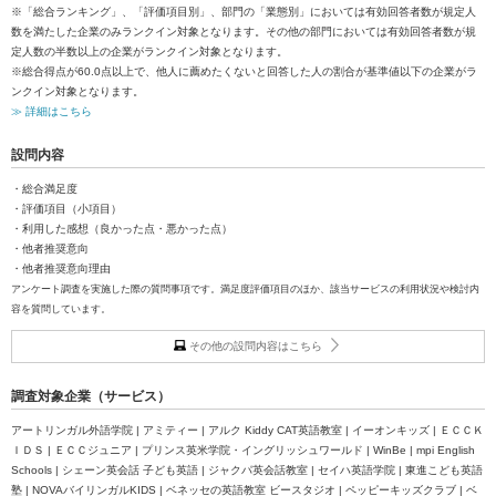
※「総合ランキング」、「評価項目別」、部門の「業態別」においては有効回答者数が規定人
数を満たした企業のみランクイン対象となります。その他の部門においては有効回答者数が規
定人数の半数以上の企業がランクイン対象となります。
※総合得点が60.0点以上で、他人に薦めたくないと回答した人の割合が基準値以下の企業がラ
ンクイン対象となります。
≫ 詳細はこちら
設問内容
・総合満足度
・評価項目（小項目）
・利用した感想（良かった点・悪かった点）
・他者推奨意向
・他者推奨意向理由
アンケート調査を実施した際の質問事項です。満足度評価項目のほか、該当サービスの利用状況や検討内
容を質問しています。
その他の設問内容はこちら
調査対象企業（サービス）
アートリンガル外語学院 | アミティー | アルク Kiddy CAT英語教室 | イーオンキッズ | ＥＣＣＫ
ＩＤＳ | ＥＣＣジュニア | プリンス英米学院・イングリッシュワールド | WinBe | mpi English
Schools | シェーン英会話 子ども英語 | ジャクパ英会話教室 | セイハ英語学院 | 東進こども英語
塾 | NOVAバイリンガルKIDS | ベネッセの英語教室 ビースタジオ | ペッピーキッズクラブ | ベ