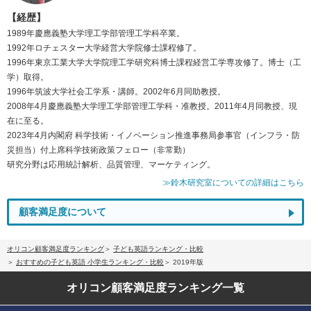
【経歴】
1989年慶應義塾大学理工学部管理工学科卒業。
1992年ロチェスター大学経営大学院修士課程修了。
1996年東京工業大学大学院理工学研究科博士課程経営工学専攻修了。博士（工
学）取得。
1996年筑波大学社会工学系・講師。2002年6月同助教授。
2008年4月慶應義塾大学理工学部管理工学科・准教授。2011年4月同教授、現
在に至る。
2023年4月内閣府 科学技術・イノベーション推進事務局参事官（インフラ・防
災担当）付上席科学技術政策フェロー（非常勤）
研究分野は応用統計解析、品質管理、マーケティング。
≫鈴木研究室についての詳細はこちら
顧客満足度について
オリコン顧客満足度ランキング
子ども英語ランキング・比較
おすすめの子ども英語 小学生ランキング・比較
2019年版
オリコン顧客満足度
ランキング一覧