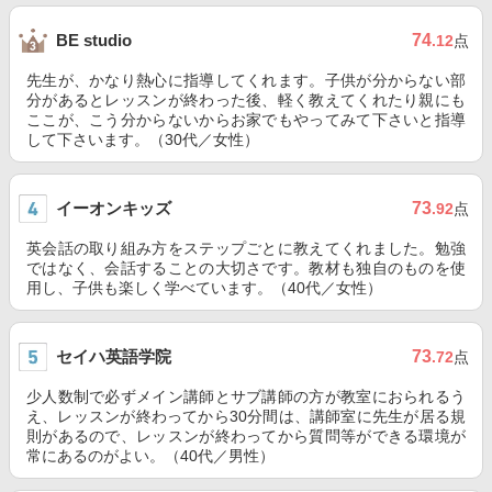
74
BE studio
.12
点
先生が、かなり熱心に指導してくれます。子供が分からない部
分があるとレッスンが終わった後、軽く教えてくれたり親にも
ここが、こう分からないからお家でもやってみて下さいと指導
して下さいます。（30代／女性）
イーオンキッズ
73
.92
点
英会話の取り組み方をステップごとに教えてくれました。勉強
ではなく、会話することの大切さです。教材も独自のものを使
用し、子供も楽しく学べています。（40代／女性）
セイハ英語学院
73
.72
点
少人数制で必ずメイン講師とサブ講師の方が教室におられるう
え、レッスンが終わってから30分間は、講師室に先生が居る規
則があるので、レッスンが終わってから質問等ができる環境が
常にあるのがよい。（40代／男性）