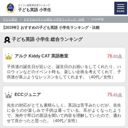
オリコン顧客満足度ランキング
子ども英語 小学生
子ども英語
おすすめの子ども英語 小学生ランキング・比較
2019年版
【2019年】おすすめの子ども英語 小学生ランキング・比較
子ども英語 小学生 総合ランキング
アルク Kiddy CAT 英語教室
76
.01
点
子供達の誕生日が近いと、誕生日のお祝いをしてくれたり、ハ
ロウィンなどのイベント時も、楽しい企画を考えてくれて、子
供達が喜ぶようなレッスンをしてくれます。（40代／女性）
ECCジュニア
75
.01
点
先生の対応がとても素晴らしく、英語は苦手みたいだが、先生
に会うのが楽しみで子供は通っている。耳がよくなったよう
で、海外で早口の英語を聞いて内容を理解していたので、通わ
せて良かったと思った。（40代／女性）