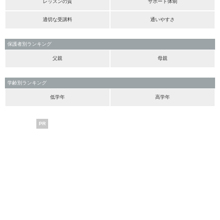
レッスンの質
サポート体制
適切な受講料
通いやすさ
保護者別ランキング
父親
母親
学齢別ランキング
低学年
高学年
PR