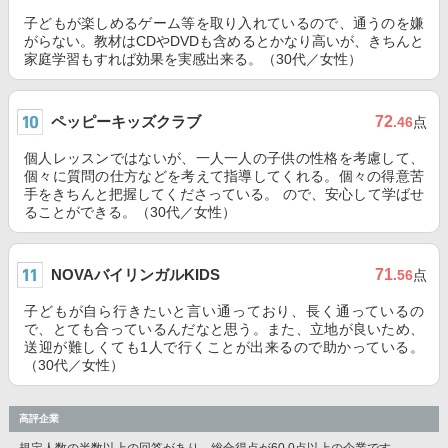
子どもが楽しめるゲーム等を取り入れているので、通うのを嫌
がらない。教材はCDやDVDも含めるとかなり高いが、きちんと
家庭学習もすれば効果を実感出来る。（30代／女性）
ペッピーキッズクラブ
72
.46
点
個人レッスンではないが、一人一人の子供の性格を考慮して、
個々に質問の仕方などを考えて指導してくれる。個々の得意苦
手をきちんと把握してくださっている。 ので、安心して学ばせ
ることができる。（30代／女性）
NOVAバイリンガルKIDS
71
.56
点
子どもが自ら行きたいと言い通っており、長く通っているの
で、とても合っているんだなと思う。また、立地が良いため、
送迎が難しくても1人で行くことが出来るので助かっている。
（30代／女性）
高評企業