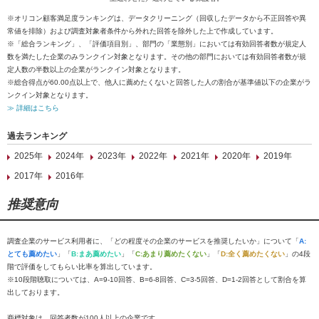
※オリコン顧客満足度ランキングは、データクリーニング（回収したデータから不正回答や異
常値を排除）および調査対象者条件から外れた回答を除外した上で作成しています。
※「総合ランキング」、「評価項目別」、部門の「業態別」においては有効回答者数が規定人
数を満たした企業のみランクイン対象となります。その他の部門においては有効回答者数が規
定人数の半数以上の企業がランクイン対象となります。
※総合得点が60.00点以上で、他人に薦めたくないと回答した人の割合が基準値以下の企業がラ
ンクイン対象となります。
≫ 詳細はこちら
過去ランキング
2025年
2024年
2023年
2022年
2021年
2020年
2019年
2017年
2016年
推奨意向
調査企業のサービス利用者に、「どの程度その企業のサービスを推奨したいか」について「
A:
とても薦めたい
」「
B:まあ薦めたい
」「
C:あまり薦めたくない
」「
D:全く薦めたくない
」の4段
階で評価をしてもらい比率を算出しています。
※10段階聴取については、A=9-10回答、B=6-8回答、C=3-5回答、D=1-2回答として割合を算
出しております。
商標対象は、回答者数が100人以上の企業です。