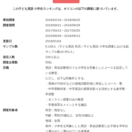
この子ども英語 小学生ランキングは、オリコンの以下の調査に基づいています。
事前調査
2018/02/16～2018/09/20
調査期間
2018/09/21～2018/09/28
2017/04/13～2017/04/25
2016/06/06～2016/06/13
更新日
2019/01/04
サンプル数
6,146人（子ども英語 幼児／子ども英語 小学生調査における総
サンプル数10,551人）
規定人数
100人以上
調査企業数
50社
定義
英語・英会話教室のうち小学生を対象としたコースを設定して
いる教室。
ただし、以下は対象外とする。
・英検やTOEICなどの資格試験対策に特化したコース・塾
・中学受験対策・中学英語の授業先取りを目的とする進学塾・
学習塾
・オンライン授業のみの教室
・学童保育をメインとする施設
調査対象者
性別：指定なし
年齢：男性20歳以上、女性18歳以上
地域：全国
条件：小学生を対象にした英語・英会話教室にお子様を半年以
上通わせた／通わせている保護者。