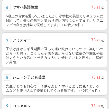
ヤマハ英語教室
73
.26
点
6歳上の長女も通っていましたが、小学校の英語カリキュラムに
対応して、長女の教科と変わり濃い内容になってます。リスニ
ングの良さは姉妹で実感してます。（40代／女性）
アミティー
73
.23
点
子供が嫌がらず長期間に亘って通い続けているので、楽しいの
だろうと思う。こうした子供を嫌がらせない教室の雰囲気や続
けようという気にさせる力は大いに優れていると思う。（50代
／男性）
シェーン子ども英語
73
.22
点
先生がとても熱心で、子供が楽しく学べるように色々と、ゲー
ムなどを盛り込んで授業をしてくれる所です。（40代／女性）
72
ECC KIDS
.94
点