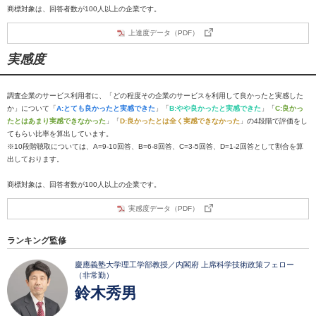
商標対象は、回答者数が100人以上の企業です。
上達度データ（PDF）
実感度
調査企業のサービス利用者に、「どの程度その企業のサービスを利用して良かったと実感した
か」について「
A:とても良かったと実感できた
」「
B:やや良かったと実感できた
」「
C:良かっ
たとはあまり実感できなかった
」「
D:良かったとは全く実感できなかった
」の4段階で評価をし
てもらい比率を算出しています。
※10段階聴取については、A=9-10回答、B=6-8回答、C=3-5回答、D=1-2回答として割合を算
出しております。
商標対象は、回答者数が100人以上の企業です。
実感度データ（PDF）
ランキング監修
慶應義塾大学理工学部教授／内閣府 上席科学技術政策フェロー
（非常勤）
鈴木秀男