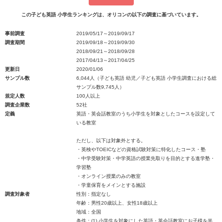
この子ども英語 小学生ランキングは、オリコンの以下の調査に基づいています。
事前調査
2019/05/17～2019/09/17
調査期間
2019/09/18～2019/09/30
2018/09/21～2018/09/28
2017/04/13～2017/04/25
更新日
2020/01/06
サンプル数
6,044人（子ども英語 幼児／子ども英語 小学生調査における総
サンプル数9,745人）
規定人数
100人以上
調査企業数
52社
定義
英語・英会話教室のうち小学生を対象としたコースを設定して
いる教室
ただし、以下は対象外とする。
・英検やTOEICなどの資格試験対策に特化したコース・塾
・中学受験対策・中学英語の授業先取りを目的とする進学塾・
学習塾
・オンライン授業のみの教室
・学童保育をメインとする施設
調査対象者
性別：指定なし
年齢：男性20歳以上、女性18歳以上
地域：全国
条件：(1) 小学生を対象にした英語・英会話教室にお子様を半