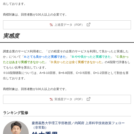
出しております。
商標対象は、回答者数が100人以上の企業です。
上達度データ（PDF）
実感度
調査企業のサービス利用者に、「どの程度その企業のサービスを利用して良かったと実感した
か」について「
A:とても良かったと実感できた
」「
B:やや良かったと実感できた
」「
C:良かっ
たとはあまり実感できなかった
」「
D:良かったとは全く実感できなかった
」の4段階で評価をし
てもらい比率を算出しています。
※10段階聴取については、A=9-10回答、B=6-8回答、C=3-5回答、D=1-2回答として割合を算
出しております。
商標対象は、回答者数が100人以上の企業です。
実感度データ（PDF）
ランキング監修
慶應義塾大学理工学部教授／内閣府 上席科学技術政策フェロー
（非常勤）