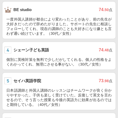
74
BE studio
.50
点
一度外国人講師が都合により変わったことがあり、前の先生が
大好きだったので辞めたがりました。サポートの先生に相談し
フォローしてくれ、現在の講師のことも大好きになり嫌とも言
わず通い続けています。（30代／女性）
シェーン子ども英語
74
.48
点
個別に英検対策を無料で少しだがしてくれる。個人の性格をよ
くわかってくれ、無理にさせる事がない。（30代／女性）
セイハ英語学院
73
.98
点
日本語講師と外国人講師のレッスンはチームワークが良く分か
りやすかった。子供も楽しく受けていた。反復して英文を言わ
せるので、そう言った授業も今後の英語力に効果が出るのでは
と期待している。（40代／女性）