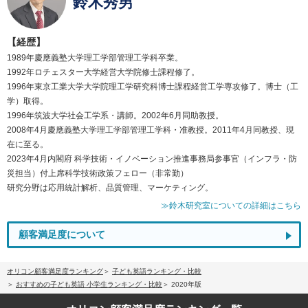
鈴木秀男
【経歴】
1989年慶應義塾大学理工学部管理工学科卒業。
1992年ロチェスター大学経営大学院修士課程修了。
1996年東京工業大学大学院理工学研究科博士課程経営工学専攻修了。博士（工
学）取得。
1996年筑波大学社会工学系・講師。2002年6月同助教授。
2008年4月慶應義塾大学理工学部管理工学科・准教授。2011年4月同教授、現
在に至る。
2023年4月内閣府 科学技術・イノベーション推進事務局参事官（インフラ・防
災担当）付上席科学技術政策フェロー（非常勤）
研究分野は応用統計解析、品質管理、マーケティング。
≫鈴木研究室についての詳細はこちら
顧客満足度について
オリコン顧客満足度ランキング
子ども英語ランキング・比較
おすすめの子ども英語 小学生ランキング・比較
2020年版