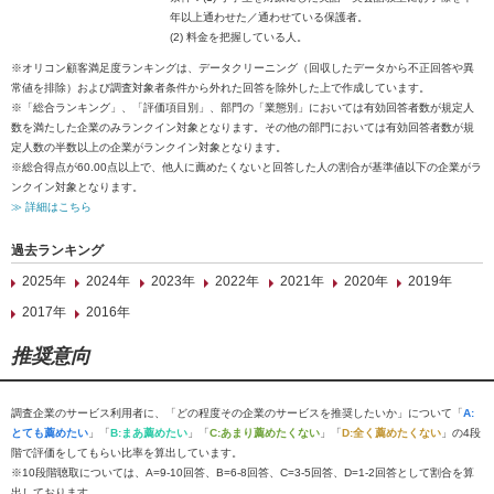
年以上通わせた／通わせている保護者。
(2) 料金を把握している人。
※オリコン顧客満足度ランキングは、データクリーニング（回収したデータから不正回答や異
常値を排除）および調査対象者条件から外れた回答を除外した上で作成しています。
※「総合ランキング」、「評価項目別」、部門の「業態別」においては有効回答者数が規定人
数を満たした企業のみランクイン対象となります。その他の部門においては有効回答者数が規
定人数の半数以上の企業がランクイン対象となります。
※総合得点が60.00点以上で、他人に薦めたくないと回答した人の割合が基準値以下の企業がラ
ンクイン対象となります。
≫ 詳細はこちら
過去ランキング
2025年
2024年
2023年
2022年
2021年
2020年
2019年
2017年
2016年
推奨意向
調査企業のサービス利用者に、「どの程度その企業のサービスを推奨したいか」について「
A:
とても薦めたい
」「
B:まあ薦めたい
」「
C:あまり薦めたくない
」「
D:全く薦めたくない
」の4段
階で評価をしてもらい比率を算出しています。
※10段階聴取については、A=9-10回答、B=6-8回答、C=3-5回答、D=1-2回答として割合を算
出しております。