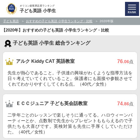
オリコン顧客満足度ランキング
子ども英語 小学生
子ども英語
おすすめの子ども英語 小学生ランキング・比較
2020年版
【2020年】おすすめの子ども英語 小学生ランキング・比較
子ども英語 小学生 総合ランキング
アルク Kiddy CAT 英語教室
76
.06
点
先生が熱心であること。子供達の興味がわくような指導方法を
日々考えていてくれていること。保護者にも面接や参観させて
くれてわかりやすくしてくれる点。（40代／女性）
ＥＣＣジュニア 子ども英会話教室
74
.86
点
二学年ごとのレッスンで楽しそうに通ってる。ハロウィーンパ
ーティーとか、点数制で先生からプレゼントももらえるので子
供たちも大喜びです。英検対策も先生に手厚くしていただけ
た。（40代／女性）