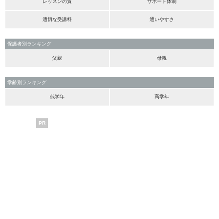
レッスンの質
サポート体制
適切な受講料
通いやすさ
保護者別ランキング
父親
母親
学齢別ランキング
低学年
高学年
PR