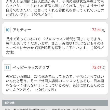
きちんと定期的に個人面談があり、子供の進捗状況を教えても
らったり、こちらからの要望も聞いてくれる。なにより子供が
自分で行きたい、と言ってくれる雰囲気を作ってくれているの
が嬉しいです。（40代／女性）
アミティー
72
.50
点
兄妹で通っているので、2人のレッスン時間が同じになるよう、
毎年工夫してくださいます。また、英検やTOEICなどもその子
のレベルに合わせて試験時期を提案して下さいます。（40代／
女性）
ペッピーキッズクラブ
72
.07
点
教室にいる間は、ほぼ英語で話してるので、子供にとってはい
いんだと思う。月一で外国人講師のレッスンもあるし、日本語
をなるべく使わないようにしているのが、英語に慣れるために
いいんだと思う。（40代／女性）
高評企業