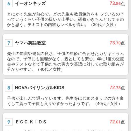
イーオンキッズ
73
.86
点
とにかく先生が熱心で、どの先生も教員免許をもっているの？
っていうくらい子供の扱いが上手い。研修がきちんとしてるの
かと思う。テキストの内容もレベルが高い。（30代／女性）
ヤマハ英語教室
73
.70
点
先生の知識や発音の良さ、子供の年齢に合わせたカリキュラム
なので、子供にも無理がなく、親としても安心。年に1度の交流
会やテストなどで子供たちの実力や英語に対しての取り組みが
分かりやすい。（40代／女性）
NOVAバイリンガルKIDS
72
.78
点
子供が楽しんで通っています。先生をはじめスタッフの方も良
くして貰って子供も入りやすかったようです。（40代／女性）
ＥＣＣ ＫＩＤＳ
72
.61
点