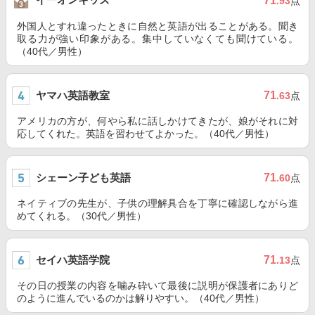
71
.93
点
外国人とすれ違ったときに自然と英語が出ることがある。聞き
取る力が強い印象がある。集中していなくても聞けている。
（40代／男性）
ヤマハ英語教室
71
.63
点
アメリカの方が、何やら私に話しかけてきたが、娘がそれに対
応してくれた。英語を習わせてよかった。（40代／男性）
シェーン子ども英語
71
.60
点
ネイティブの先生が、子供の理解具合を丁寧に確認しながら進
めてくれる。（30代／男性）
セイハ英語学院
71
.13
点
その日の授業の内容を噛み砕いて最後に説明が保護者にありど
のように進んでいるのかは解りやすい。（40代／男性）