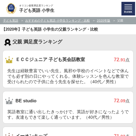
オリコン顧客満足度ランキング
子ども英語 小学生
子ども英語
おすすめの子ども英語 小学生ランキング・比較
2020年版
父親
【2020年】子ども英語 小学生の父親ランキング・比較
父親 満足度ランキング
ＥＣＣジュニア 子ども英会話教室
72
.91
点
先生は経験豊富でいい先生。風邪や学校のイベントなどで休ん
でも必ず別の日にやってくれる。体験レッスンを色んな教室で
受けられたので子供に合う先生を探せた。（40代／男性）
72
BE studio
.09
点
英語教室に通い出したきっかけで、英語が好きになったようで
す。友達もできて楽しく通っています。（40代／男性）
イーオンキッズ