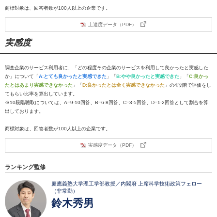
商標対象は、回答者数が100人以上の企業です。
上達度データ（PDF）
実感度
調査企業のサービス利用者に、「どの程度その企業のサービスを利用して良かったと実感した
か」について「
A:とても良かったと実感できた
」「
B:やや良かったと実感できた
」「
C:良かっ
たとはあまり実感できなかった
」「
D:良かったとは全く実感できなかった
」の4段階で評価をし
てもらい比率を算出しています。
※10段階聴取については、A=9-10回答、B=6-8回答、C=3-5回答、D=1-2回答として割合を算
出しております。
商標対象は、回答者数が100人以上の企業です。
実感度データ（PDF）
ランキング監修
慶應義塾大学理工学部教授／内閣府 上席科学技術政策フェロー
（非常勤）
鈴木秀男