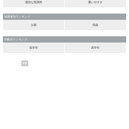
適切な受講料
通いやすさ
保護者別ランキング
父親
母親
学齢別ランキング
低学年
高学年
PR