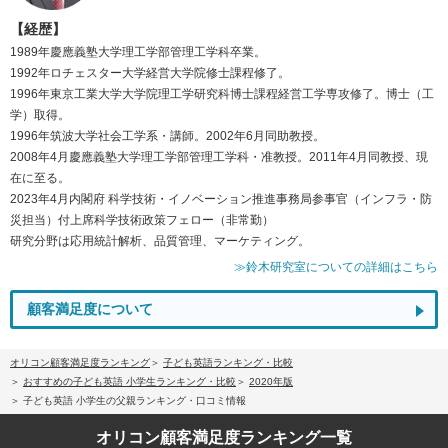
【経歴】
1989年慶應義塾大学理工学部管理工学科卒業。
1992年ロチェスター大学経営大学院修士課程修了。
1996年東京工業大学大学院理工学研究科博士課程経営工学専攻修了。博士（工
学）取得。
1996年筑波大学社会工学系・講師。2002年6月同助教授。
2008年4月慶應義塾大学理工学部管理工学科・准教授。2011年4月同教授、現
在に至る。
2023年4月内閣府 科学技術・イノベーション推進事務局参事官（インフラ・防
災担当）付上席科学技術政策フェロー（非常勤）
研究分野は応用統計解析、品質管理、マーケティング。
≫鈴木研究室についての詳細はこちら
顧客満足度について
オリコン顧客満足度ランキング
子ども英語ランキング・比較
おすすめの子ども英語 小学生ランキング・比較
2020年版
子ども英語 小学生の父親ランキング・口コミ情報
オリコン顧客満足度
ランキング一覧