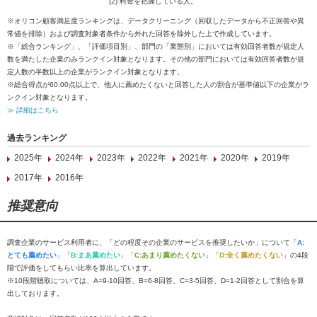
(2) 料金を把握している人。
※オリコン顧客満足度ランキングは、データクリーニング（回収したデータから不正回答や異
常値を排除）および調査対象者条件から外れた回答を除外した上で作成しています。
※「総合ランキング」、「評価項目別」、部門の「業態別」においては有効回答者数が規定人
数を満たした企業のみランクイン対象となります。その他の部門においては有効回答者数が規
定人数の半数以上の企業がランクイン対象となります。
※総合得点が60.00点以上で、他人に薦めたくないと回答した人の割合が基準値以下の企業がラ
ンクイン対象となります。
≫ 詳細はこちら
過去ランキング
2025年
2024年
2023年
2022年
2021年
2020年
2019年
2017年
2016年
推奨意向
調査企業のサービス利用者に、「どの程度その企業のサービスを推奨したいか」について「
A:
とても薦めたい
」「
B:まあ薦めたい
」「
C:あまり薦めたくない
」「
D:全く薦めたくない
」の4段
階で評価をしてもらい比率を算出しています。
※10段階聴取については、A=9-10回答、B=6-8回答、C=3-5回答、D=1-2回答として割合を算
出しております。