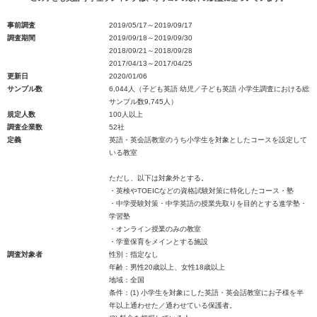
事前調査
2019/05/17～2019/09/17
調査期間
2019/09/18～2019/09/30
2018/09/21～2018/09/28
2017/04/13～2017/04/25
更新日
2020/01/06
サンプル数
6,044人（子ども英語 幼児／子ども英語 小学生調査における総
サンプル数9,745人）
規定人数
100人以上
調査企業数
52社
定義
英語・英会話教室のうち小学生を対象としたコースを設定して
いる教室
ただし、以下は対象外とする。
・英検やTOEICなどの資格試験対策に特化したコース・塾
・中学受験対策・中学英語の授業先取りを目的とする進学塾・
学習塾
・オンライン授業のみの教室
・学童保育をメインとする施設
調査対象者
性別：指定なし
年齢：男性20歳以上、女性18歳以上
地域：全国
条件：(1) 小学生を対象にした英語・英会話教室にお子様を半
年以上通わせた／通わせている保護者。