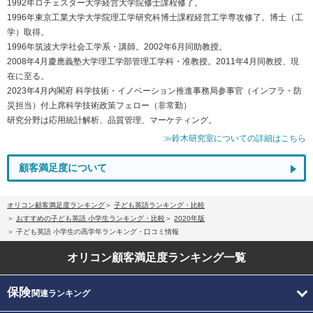
1992年ロチェスター大学経営大学院修士課程修了。
1996年東京工業大学大学院理工学研究科博士課程経営工学専攻修了。博士（工
学）取得。
1996年筑波大学社会工学系・講師。2002年6月同助教授。
2008年4月慶應義塾大学理工学部管理工学科・准教授。2011年4月同教授、現
在に至る。
2023年4月内閣府 科学技術・イノベーション推進事務局参事官（インフラ・防
災担当）付上席科学技術政策フェロー（非常勤）
研究分野は応用統計解析、品質管理、マーケティング。
≫鈴木研究室についての詳細はこちら
顧客満足度について
オリコン顧客満足度ランキング
子ども英語ランキング・比較
おすすめの子ども英語 小学生ランキング・比較
2020年版
子ども英語 小学生の高学年ランキング・口コミ情報
オリコン顧客満足度
ランキング一覧
保険
関連ランキング