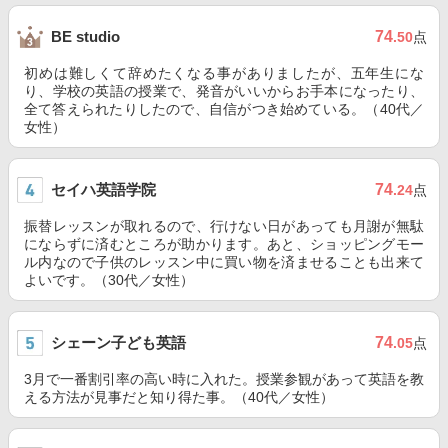
74
BE studio
.50
点
初めは難しくて辞めたくなる事がありましたが、五年生にな
り、学校の英語の授業で、発音がいいからお手本になったり、
全て答えられたりしたので、自信がつき始めている。（40代／
女性）
セイハ英語学院
74
.24
点
振替レッスンが取れるので、行けない日があっても月謝が無駄
にならずに済むところが助かります。あと、ショッピングモー
ル内なので子供のレッスン中に買い物を済ませることも出来て
よいです。（30代／女性）
シェーン子ども英語
74
.05
点
3月で一番割引率の高い時に入れた。授業参観があって英語を教
える方法が見事だと知り得た事。（40代／女性）