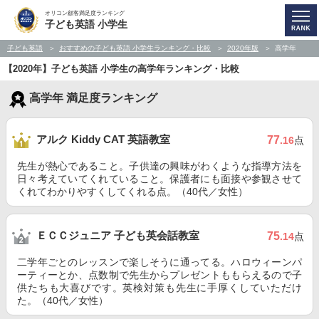
オリコン顧客満足度ランキング
子ども英語 小学生
子ども英語
おすすめの子ども英語 小学生ランキング・比較
2020年版
高学年
【2020年】子ども英語 小学生の高学年ランキング・比較
高学年 満足度ランキング
アルク Kiddy CAT 英語教室
77
.16
点
先生が熱心であること。子供達の興味がわくような指導方法を
日々考えていてくれていること。保護者にも面接や参観させて
くれてわかりやすくしてくれる点。（40代／女性）
ＥＣＣジュニア 子ども英会話教室
75
.14
点
二学年ごとのレッスンで楽しそうに通ってる。ハロウィーンパ
ーティーとか、点数制で先生からプレゼントももらえるので子
供たちも大喜びです。英検対策も先生に手厚くしていただけ
た。（40代／女性）