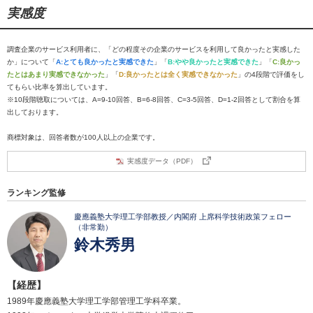
実感度
調査企業のサービス利用者に、「どの程度その企業のサービスを利用して良かったと実感した
か」について「
A:とても良かったと実感できた
」「
B:やや良かったと実感できた
」「
C:良かっ
たとはあまり実感できなかった
」「
D:良かったとは全く実感できなかった
」の4段階で評価をし
てもらい比率を算出しています。
※10段階聴取については、A=9-10回答、B=6-8回答、C=3-5回答、D=1-2回答として割合を算
出しております。
商標対象は、回答者数が100人以上の企業です。
実感度データ（PDF）
ランキング監修
慶應義塾大学理工学部教授／内閣府 上席科学技術政策フェロー
（非常勤）
鈴木秀男
【経歴】
1989年慶應義塾大学理工学部管理工学科卒業。