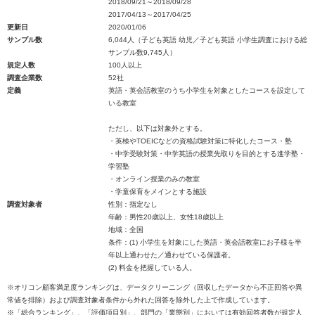
2018/09/21～2018/09/28
2017/04/13～2017/04/25
更新日
2020/01/06
サンプル数
6,044人（子ども英語 幼児／子ども英語 小学生調査における総
サンプル数9,745人）
規定人数
100人以上
調査企業数
52社
定義
英語・英会話教室のうち小学生を対象としたコースを設定して
いる教室
ただし、以下は対象外とする。
・英検やTOEICなどの資格試験対策に特化したコース・塾
・中学受験対策・中学英語の授業先取りを目的とする進学塾・
学習塾
・オンライン授業のみの教室
・学童保育をメインとする施設
調査対象者
性別：指定なし
年齢：男性20歳以上、女性18歳以上
地域：全国
条件：(1) 小学生を対象にした英語・英会話教室にお子様を半
年以上通わせた／通わせている保護者。
(2) 料金を把握している人。
※オリコン顧客満足度ランキングは、データクリーニング（回収したデータから不正回答や異
常値を排除）および調査対象者条件から外れた回答を除外した上で作成しています。
※「総合ランキング」、「評価項目別」、部門の「業態別」においては有効回答者数が規定人