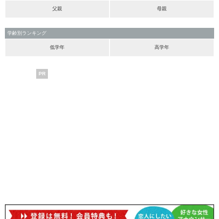
父親
母親
学齢別ランキング
低学年
高学年
PR