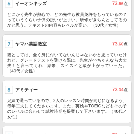
イーオンキッズ
73
.96
点
とにかく先生が熱心で、どの先生も教員免許をもっているの？
っていうくらい子供の扱いが上手い。研修がきちんとしてるの
かと思う。テキストの内容もレベルが高い。（30代／女性）
ヤマハ英語教室
73
.60
点
親としては、全く身に付いてないんじゃないかと思っていたけ
れど、グレードテストを受ける際に、先生が○○ちゃんなら大丈
夫！と言ってくれ、結果、スイスイと級が上がっていった。
（40代／女性）
アミティー
73
.34
点
兄妹で通っているので、2人のレッスン時間が同じになるよう、
毎年工夫してくださいます。また、英検やTOEICなどもその子
のレベルに合わせて試験時期を提案して下さいます。（40代／
女性）