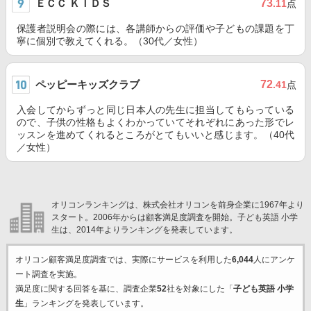
ＥＣＣ ＫＩＤＳ
73
.11
点
保護者説明会の際には、各講師からの評価や子どもの課題を丁
寧に個別で教えてくれる。（30代／女性）
ペッピーキッズクラブ
72
.41
点
入会してからずっと同じ日本人の先生に担当してもらっている
ので、子供の性格もよくわかっていてそれぞれにあった形でレ
ッスンを進めてくれるところがとてもいいと感じます。（40代
／女性）
オリコンランキングは、株式会社オリコンを前身企業に1967年より
スタート。2006年からは顧客満足度調査を開始。子ども英語 小学
生は、2014年よりランキングを発表しています。
オリコン顧客満足度調査では、実際にサービスを利用した
6,044
人にアンケ
ート調査を実施。
満足度に関する回答を基に、調査企業
52
社を対象にした「
子ども英語 小学
生
」ランキングを発表しています。