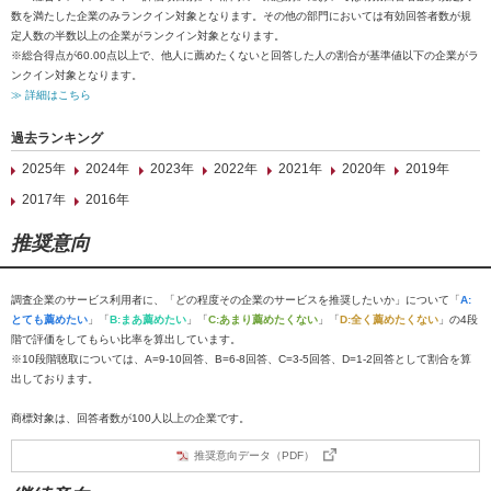
数を満たした企業のみランクイン対象となります。その他の部門においては有効回答者数が規
定人数の半数以上の企業がランクイン対象となります。
※総合得点が60.00点以上で、他人に薦めたくないと回答した人の割合が基準値以下の企業がラ
ンクイン対象となります。
≫ 詳細はこちら
過去ランキング
2025年
2024年
2023年
2022年
2021年
2020年
2019年
2017年
2016年
推奨意向
調査企業のサービス利用者に、「どの程度その企業のサービスを推奨したいか」について「
A:
とても薦めたい
」「
B:まあ薦めたい
」「
C:あまり薦めたくない
」「
D:全く薦めたくない
」の4段
階で評価をしてもらい比率を算出しています。
※10段階聴取については、A=9-10回答、B=6-8回答、C=3-5回答、D=1-2回答として割合を算
出しております。
商標対象は、回答者数が100人以上の企業です。
推奨意向データ（PDF）