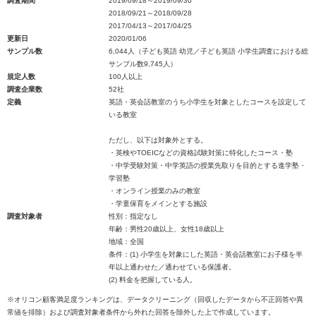
調査期間
2019/09/18～2019/09/30
2018/09/21～2018/09/28
2017/04/13～2017/04/25
更新日
2020/01/06
サンプル数
6,044人（子ども英語 幼児／子ども英語 小学生調査における総
サンプル数9,745人）
規定人数
100人以上
調査企業数
52社
定義
英語・英会話教室のうち小学生を対象としたコースを設定して
いる教室
ただし、以下は対象外とする。
・英検やTOEICなどの資格試験対策に特化したコース・塾
・中学受験対策・中学英語の授業先取りを目的とする進学塾・
学習塾
・オンライン授業のみの教室
・学童保育をメインとする施設
調査対象者
性別：指定なし
年齢：男性20歳以上、女性18歳以上
地域：全国
条件：(1) 小学生を対象にした英語・英会話教室にお子様を半
年以上通わせた／通わせている保護者。
(2) 料金を把握している人。
※オリコン顧客満足度ランキングは、データクリーニング（回収したデータから不正回答や異
常値を排除）および調査対象者条件から外れた回答を除外した上で作成しています。