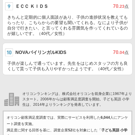
ＥＣＣ ＫＩＤＳ
70
.23
点
きちんと定期的に個人面談があり、子供の進捗状況を教えても
らったり、こちらからの要望も聞いてくれる。なにより子供が
自分で行きたい、と言ってくれる雰囲気を作ってくれているの
が嬉しいです。（40代／女性）
NOVAバイリンガルKIDS
70
.04
点
子供が楽しんで通っています。先生をはじめスタッフの方も良
くして貰って子供も入りやすかったようです。（40代／女性）
オリコンランキングは、株式会社オリコンを前身企業に1967年より
スタート。2006年からは顧客満足度調査を開始。子ども英語 小学
生は、2014年よりランキングを発表しています。
オリコン顧客満足度調査では、実際にサービスを利用した
6,044
人にアンケ
ート調査を実施。
満足度に関する回答を基に、調査企業
52
社を対象にした「
子ども英語 小学