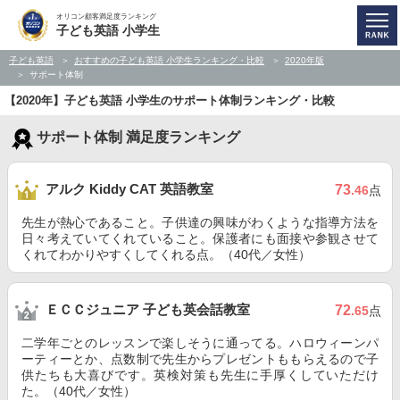
オリコン顧客満足度ランキング
子ども英語 小学生
子ども英語
おすすめの子ども英語 小学生ランキング・比較
2020年版
サポート体制
【2020年】子ども英語 小学生のサポート体制ランキング・比較
サポート体制 満足度ランキング
アルク Kiddy CAT 英語教室
73
.46
点
先生が熱心であること。子供達の興味がわくような指導方法を
日々考えていてくれていること。保護者にも面接や参観させて
くれてわかりやすくしてくれる点。（40代／女性）
ＥＣＣジュニア 子ども英会話教室
72
.65
点
二学年ごとのレッスンで楽しそうに通ってる。ハロウィーンパ
ーティーとか、点数制で先生からプレゼントももらえるので子
供たちも大喜びです。英検対策も先生に手厚くしていただけ
た。（40代／女性）