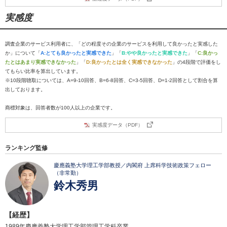
実感度
調査企業のサービス利用者に、「どの程度その企業のサービスを利用して良かったと実感した
か」について「
A:とても良かったと実感できた
」「
B:やや良かったと実感できた
」「
C:良かっ
たとはあまり実感できなかった
」「
D:良かったとは全く実感できなかった
」の4段階で評価をし
てもらい比率を算出しています。
※10段階聴取については、A=9-10回答、B=6-8回答、C=3-5回答、D=1-2回答として割合を算
出しております。
商標対象は、回答者数が100人以上の企業です。
実感度データ（PDF）
ランキング監修
慶應義塾大学理工学部教授／内閣府 上席科学技術政策フェロー
（非常勤）
鈴木秀男
【経歴】
1989年慶應義塾大学理工学部管理工学科卒業。