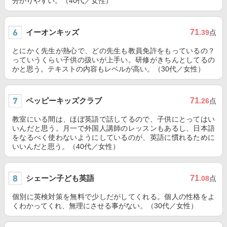
分かりやすい。（40代／女性）
イーオンキッズ
71
.39
点
とにかく先生が熱心で、どの先生も教員免許をもっているの？
っていうくらい子供の扱いが上手い。研修がきちんとしてるの
かと思う。テキストの内容もレベルが高い。（30代／女性）
ペッピーキッズクラブ
71
.26
点
教室にいる間は、ほぼ英語で話してるので、子供にとってはい
いんだと思う。月一で外国人講師のレッスンもあるし、日本語
をなるべく使わないようにしているのが、英語に慣れるために
いいんだと思う。（40代／女性）
シェーン子ども英語
71
.08
点
個別に英検対策を無料で少しだがしてくれる。個人の性格をよ
くわかってくれ、無理にさせる事がない。（30代／女性）