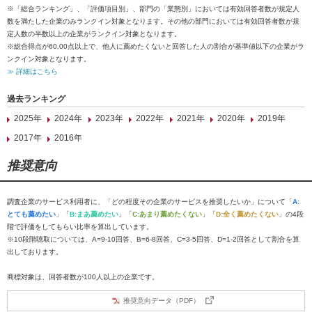
※「総合ランキング」、「評価項目別」、部門の「業態別」においては有効回答者数が規定人
数を満たした企業のみランクイン対象となります。その他の部門においては有効回答者数が規
定人数の半数以上の企業がランクイン対象となります。
※総合得点が60.00点以上で、他人に薦めたくないと回答した人の割合が基準値以下の企業がラ
ンクイン対象となります。
≫ 詳細はこちら
過去ランキング
2025年
2024年
2023年
2022年
2021年
2020年
2019年
2017年
2016年
推奨意向
調査企業のサービス利用者に、「どの程度その企業のサービスを推奨したいか」について「
A:
とても薦めたい
」「
B:まあ薦めたい
」「
C:あまり薦めたくない
」「
D:全く薦めたくない
」の4段
階で評価をしてもらい比率を算出しています。
※10段階聴取については、A=9-10回答、B=6-8回答、C=3-5回答、D=1-2回答として割合を算
出しております。
商標対象は、回答者数が100人以上の企業です。
推奨意向データ（PDF）