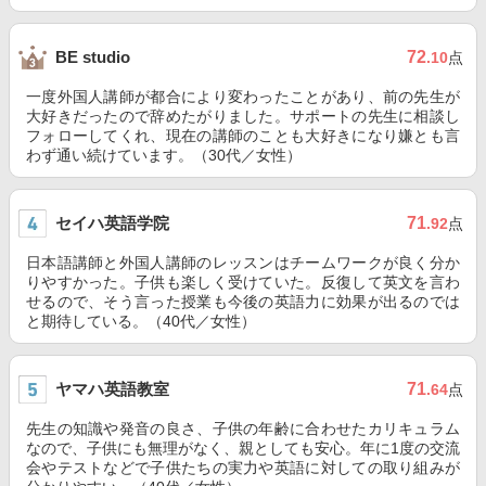
72
BE studio
.10
点
一度外国人講師が都合により変わったことがあり、前の先生が
大好きだったので辞めたがりました。サポートの先生に相談し
フォローしてくれ、現在の講師のことも大好きになり嫌とも言
わず通い続けています。（30代／女性）
セイハ英語学院
71
.92
点
日本語講師と外国人講師のレッスンはチームワークが良く分か
りやすかった。子供も楽しく受けていた。反復して英文を言わ
せるので、そう言った授業も今後の英語力に効果が出るのでは
と期待している。（40代／女性）
ヤマハ英語教室
71
.64
点
先生の知識や発音の良さ、子供の年齢に合わせたカリキュラム
なので、子供にも無理がなく、親としても安心。年に1度の交流
会やテストなどで子供たちの実力や英語に対しての取り組みが