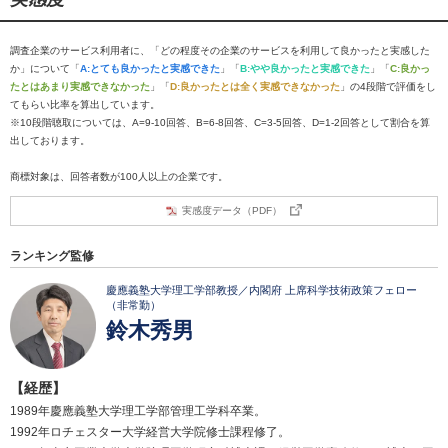
調査企業のサービス利用者に、「どの程度その企業のサービスを利用して良かったと実感した
か」について「
A:とても良かったと実感できた
」「
B:やや良かったと実感できた
」「
C:良かっ
たとはあまり実感できなかった
」「
D:良かったとは全く実感できなかった
」の4段階で評価をし
てもらい比率を算出しています。
※10段階聴取については、A=9-10回答、B=6-8回答、C=3-5回答、D=1-2回答として割合を算
出しております。
商標対象は、回答者数が100人以上の企業です。
実感度データ（PDF）
ランキング監修
慶應義塾大学理工学部教授／内閣府 上席科学技術政策フェロー
（非常勤）
鈴木秀男
【経歴】
1989年慶應義塾大学理工学部管理工学科卒業。
1992年ロチェスター大学経営大学院修士課程修了。