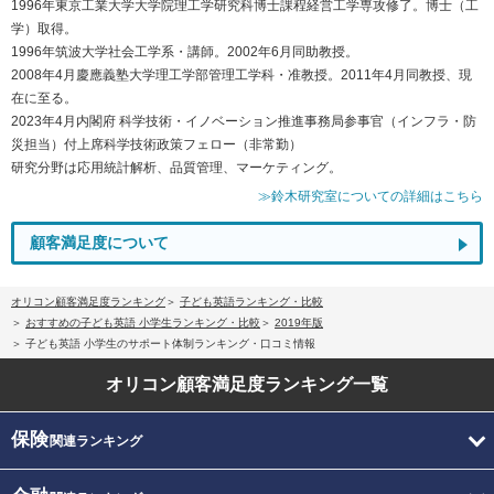
1996年東京工業大学大学院理工学研究科博士課程経営工学専攻修了。博士（工
学）取得。
1996年筑波大学社会工学系・講師。2002年6月同助教授。
2008年4月慶應義塾大学理工学部管理工学科・准教授。2011年4月同教授、現
在に至る。
2023年4月内閣府 科学技術・イノベーション推進事務局参事官（インフラ・防
災担当）付上席科学技術政策フェロー（非常勤）
研究分野は応用統計解析、品質管理、マーケティング。
≫鈴木研究室についての詳細はこちら
顧客満足度について
オリコン顧客満足度ランキング
子ども英語ランキング・比較
おすすめの子ども英語 小学生ランキング・比較
2019年版
子ども英語 小学生のサポート体制ランキング・口コミ情報
オリコン顧客満足度
ランキング一覧
保険
関連ランキング