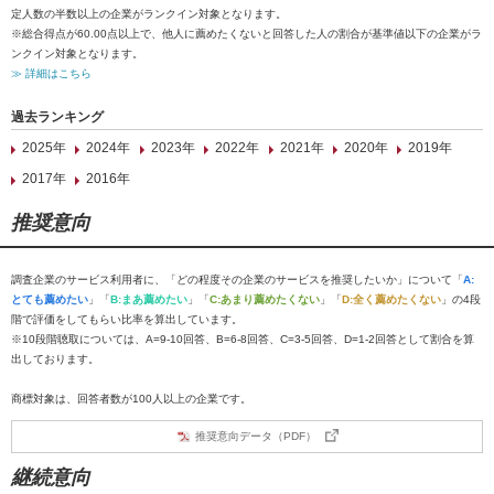
定人数の半数以上の企業がランクイン対象となります。
※総合得点が60.00点以上で、他人に薦めたくないと回答した人の割合が基準値以下の企業がラ
ンクイン対象となります。
≫ 詳細はこちら
過去ランキング
2025年
2024年
2023年
2022年
2021年
2020年
2019年
2017年
2016年
推奨意向
調査企業のサービス利用者に、「どの程度その企業のサービスを推奨したいか」について「
A:
とても薦めたい
」「
B:まあ薦めたい
」「
C:あまり薦めたくない
」「
D:全く薦めたくない
」の4段
階で評価をしてもらい比率を算出しています。
※10段階聴取については、A=9-10回答、B=6-8回答、C=3-5回答、D=1-2回答として割合を算
出しております。
商標対象は、回答者数が100人以上の企業です。
推奨意向データ（PDF）
継続意向