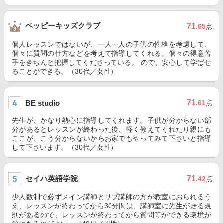
ペッピーキッズクラブ
71
.65
点
個人レッスンではないが、一人一人の子供の性格を考慮して、
個々に質問の仕方などを考えて指導してくれる。個々の得意苦
手をきちんと把握してくださっている。 ので、安心して学ばせ
ることができる。（30代／女性）
71
BE studio
.61
点
先生が、かなり熱心に指導してくれます。子供が分からない部
分があるとレッスンが終わった後、軽く教えてくれたり親にも
ここが、こう分からないからお家でもやってみて下さいと指導
して下さいます。（30代／女性）
セイハ英語学院
71
.42
点
少人数制で必ずメイン講師とサブ講師の方が教室におられるう
え、レッスンが終わってから30分間は、講師室に先生が居る規
則があるので、レッスンが終わってから質問等ができる環境が