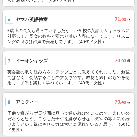
常にあるのがよい。（40代／男性）
ヤマハ英語教室
71
.03
点
6歳上の長女も通っていましたが、小学校の英語カリキュラムに
対応して、長女の教科と変わり濃い内容になってます。リスニ
ングの良さは姉妹で実感してます。（40代／女性）
イーオンキッズ
70
.93
点
英会話の取り組み方をステップごとに教えてくれました。勉強
ではなく、会話することの大切さです。教材も独自のものを使
用し、子供も楽しく学べています。（40代／女性）
アミティー
70
.48
点
子供が嫌がらず長期間に亘って通い続けているので、楽しいの
だろうと思う。こうした子供を嫌がらせない教室の雰囲気や続
けようという気にさせる力は大いに優れていると思う。（50代
／男性）