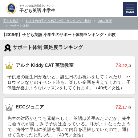
オリコン顧客満足度ランキング
子ども英語 小学生
子ども英語
おすすめの子ども英語 小学生ランキング・比較
2019年版
サポート体制
【2019年】子ども英語 小学生のサポート体制ランキング・比較
サポート体制 満足度ランキング
アルク Kiddy CAT 英語教室
73
.22
点
子供達の誕生日が近いと、誕生日のお祝いをしてくれたり、ハ
ロウィンなどのイベント時も、楽しい企画を考えてくれて、子
供達が喜ぶようなレッスンをしてくれます。（40代／女性）
ECCジュニア
72
.17
点
先生の対応がとても素晴らしく、英語は苦手みたいだが、先生
に会うのが楽しみで子供は通っている。耳がよくなったよう
で、海外で早口の英語を聞いて内容を理解していたので、通わ
せて良かったと思った。（40代／女性）