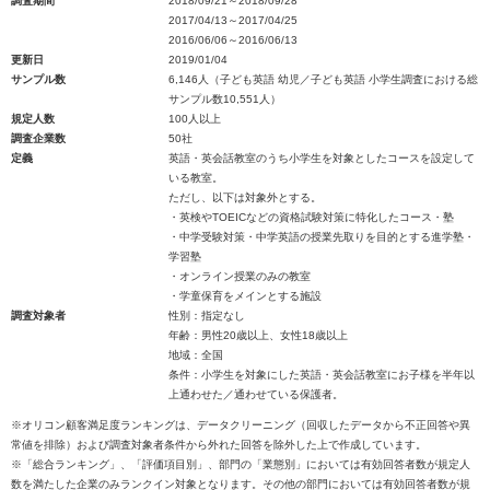
調査期間
2018/09/21～2018/09/28
2017/04/13～2017/04/25
2016/06/06～2016/06/13
更新日
2019/01/04
サンプル数
6,146人（子ども英語 幼児／子ども英語 小学生調査における総
サンプル数10,551人）
規定人数
100人以上
調査企業数
50社
定義
英語・英会話教室のうち小学生を対象としたコースを設定して
いる教室。
ただし、以下は対象外とする。
・英検やTOEICなどの資格試験対策に特化したコース・塾
・中学受験対策・中学英語の授業先取りを目的とする進学塾・
学習塾
・オンライン授業のみの教室
・学童保育をメインとする施設
調査対象者
性別：指定なし
年齢：男性20歳以上、女性18歳以上
地域：全国
条件：小学生を対象にした英語・英会話教室にお子様を半年以
上通わせた／通わせている保護者。
※オリコン顧客満足度ランキングは、データクリーニング（回収したデータから不正回答や異
常値を排除）および調査対象者条件から外れた回答を除外した上で作成しています。
※「総合ランキング」、「評価項目別」、部門の「業態別」においては有効回答者数が規定人
数を満たした企業のみランクイン対象となります。その他の部門においては有効回答者数が規