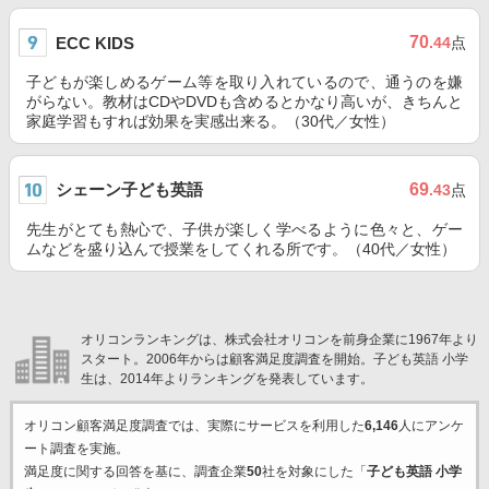
70
ECC KIDS
.44
点
子どもが楽しめるゲーム等を取り入れているので、通うのを嫌
がらない。教材はCDやDVDも含めるとかなり高いが、きちんと
家庭学習もすれば効果を実感出来る。（30代／女性）
シェーン子ども英語
69
.43
点
先生がとても熱心で、子供が楽しく学べるように色々と、ゲー
ムなどを盛り込んで授業をしてくれる所です。（40代／女性）
オリコンランキングは、株式会社オリコンを前身企業に1967年より
スタート。2006年からは顧客満足度調査を開始。子ども英語 小学
生は、2014年よりランキングを発表しています。
オリコン顧客満足度調査では、実際にサービスを利用した
6,146
人にアンケ
ート調査を実施。
満足度に関する回答を基に、調査企業
50
社を対象にした「
子ども英語 小学