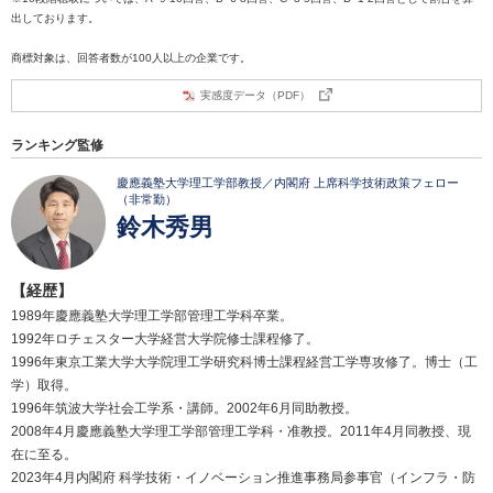
出しております。
商標対象は、回答者数が100人以上の企業です。
実感度データ（PDF）
ランキング監修
慶應義塾大学理工学部教授／内閣府 上席科学技術政策フェロー
（非常勤）
鈴木秀男
【経歴】
1989年慶應義塾大学理工学部管理工学科卒業。
1992年ロチェスター大学経営大学院修士課程修了。
1996年東京工業大学大学院理工学研究科博士課程経営工学専攻修了。博士（工
学）取得。
1996年筑波大学社会工学系・講師。2002年6月同助教授。
2008年4月慶應義塾大学理工学部管理工学科・准教授。2011年4月同教授、現
在に至る。
2023年4月内閣府 科学技術・イノベーション推進事務局参事官（インフラ・防