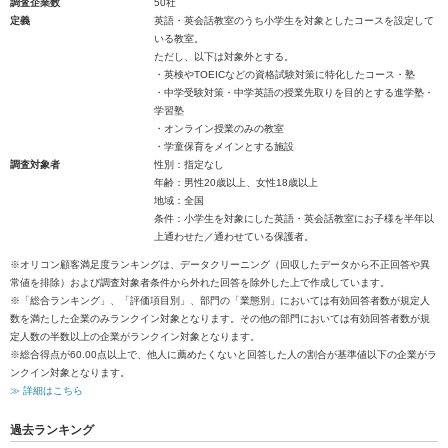
調査企業数
50社
定義
英語・英会話教室のうち小学生を対象としたコースを設定して
いる教室。
ただし、以下は対象外とする。
・英検やTOEICなどの資格試験対策に特化したコース・塾
・中学受験対策・中学英語の授業先取りを目的とする進学塾・
学習塾
・オンライン授業のみの教室
・学童保育をメインとする施設
調査対象者
性別：指定なし
年齢：男性20歳以上、女性18歳以上
地域：全国
条件：小学生を対象にした英語・英会話教室にお子様を半年以
上通わせた／通わせている保護者。
※オリコン顧客満足度ランキングは、データクリーニング（回収したデータから不正回答や異
常値を排除）および調査対象者条件から外れた回答を除外した上で作成しています。
※「総合ランキング」、「評価項目別」、部門の「業態別」においては有効回答者数が規定人
数を満たした企業のみランクイン対象となります。その他の部門においては有効回答者数が規
定人数の半数以上の企業がランクイン対象となります。
※総合得点が60.00点以上で、他人に薦めたくないと回答した人の割合が基準値以下の企業がラ
ンクイン対象となります。
≫ 詳細はこちら
過去ランキング