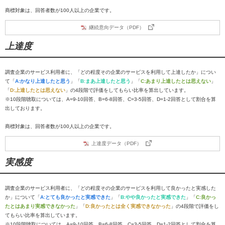
商標対象は、回答者数が100人以上の企業です。
継続意向データ（PDF）
上達度
調査企業のサービス利用者に、「どの程度その企業のサービスを利用して上達したか」につい
て「
A:かなり上達したと思う
」「
B:まあ上達したと思う
」「
C:あまり上達したとは思えない
」
「
D:上達したとは思えない
」の4段階で評価をしてもらい比率を算出しています。
※10段階聴取については、A=9-10回答、B=6-8回答、C=3-5回答、D=1-2回答として割合を算
出しております。
商標対象は、回答者数が100人以上の企業です。
上達度データ（PDF）
実感度
調査企業のサービス利用者に、「どの程度その企業のサービスを利用して良かったと実感した
か」について「
A:とても良かったと実感できた
」「
B:やや良かったと実感できた
」「
C:良かっ
たとはあまり実感できなかった
」「
D:良かったとは全く実感できなかった
」の4段階で評価をし
てもらい比率を算出しています。
※10段階聴取については、A=9-10回答、B=6-8回答、C=3-5回答、D=1-2回答として割合を算