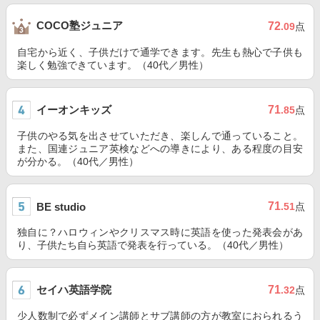
COCO塾ジュニア
72
.09
点
自宅から近く、子供だけで通学できます。先生も熱心で子供も
楽しく勉強できています。（40代／男性）
イーオンキッズ
71
.85
点
子供のやる気を出させていただき、楽しんで通っていること。
また、国連ジュニア英検などへの導きにより、ある程度の目安
が分かる。（40代／男性）
71
BE studio
.51
点
独自に？ハロウィンやクリスマス時に英語を使った発表会があ
り、子供たち自ら英語で発表を行っている。（40代／男性）
セイハ英語学院
71
.32
点
少人数制で必ずメイン講師とサブ講師の方が教室におられるう