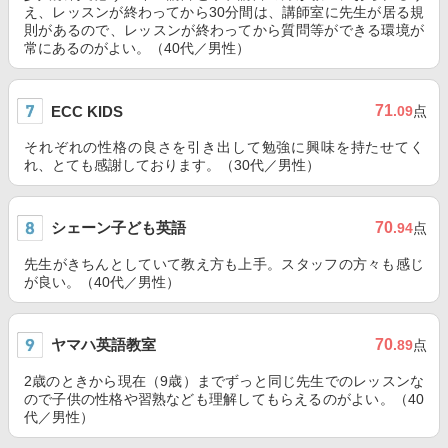
え、レッスンが終わってから30分間は、講師室に先生が居る規
則があるので、レッスンが終わってから質問等ができる環境が
常にあるのがよい。（40代／男性）
71
ECC KIDS
.09
点
それぞれの性格の良さを引き出して勉強に興味を持たせてく
れ、とても感謝しております。（30代／男性）
シェーン子ども英語
70
.94
点
先生がきちんとしていて教え方も上手。スタッフの方々も感じ
が良い。（40代／男性）
ヤマハ英語教室
70
.89
点
2歳のときから現在（9歳）までずっと同じ先生でのレッスンな
ので子供の性格や習熟なども理解してもらえるのがよい。（40
代／男性）