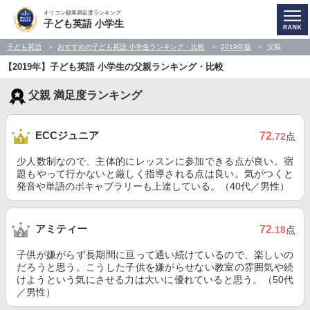
オリコン顧客満足度ランキング
子ども英語 小学生
子ども英語
おすすめの子ども英語 小学生ランキング・比較
2019年版
父親
【2019年】子ども英語 小学生の父親ランキング・比較
父親 満足度ランキング
ECCジュニア
72
.72
点
少人数制なので、主体的にレッスンに参加できる点が良い。宿
題もやって行かないと厳しく指導される点は良い。気がつくと
発音や単語のボキャブラリーも上達している。（40代／男性）
アミティー
72
.18
点
子供が嫌がらず長期間に亘って通い続けているので、楽しいの
だろうと思う。こうした子供を嫌がらせない教室の雰囲気や続
けようという気にさせる力は大いに優れていると思う。（50代
／男性）