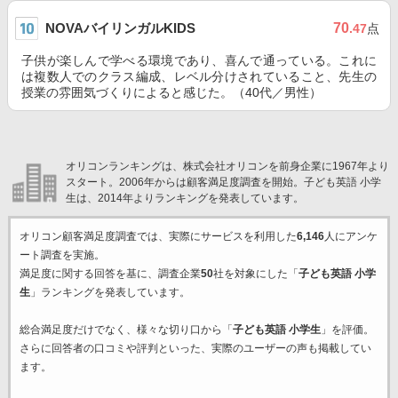
NOVAバイリンガルKIDS
70
.47
点
子供が楽しんで学べる環境であり、喜んで通っている。これに
は複数人でのクラス編成、レベル分けされていること、先生の
授業の雰囲気づくりによると感じた。（40代／男性）
オリコンランキングは、株式会社オリコンを前身企業に1967年より
スタート。2006年からは顧客満足度調査を開始。子ども英語 小学
生は、2014年よりランキングを発表しています。
オリコン顧客満足度調査では、実際にサービスを利用した
6,146
人にアンケ
ート調査を実施。
満足度に関する回答を基に、調査企業
50
社を対象にした「
子ども英語 小学
生
」ランキングを発表しています。
総合満足度だけでなく、様々な切り口から「
子ども英語 小学生
」を評価。
さらに回答者の口コミや評判といった、実際のユーザーの声も掲載してい
ます。