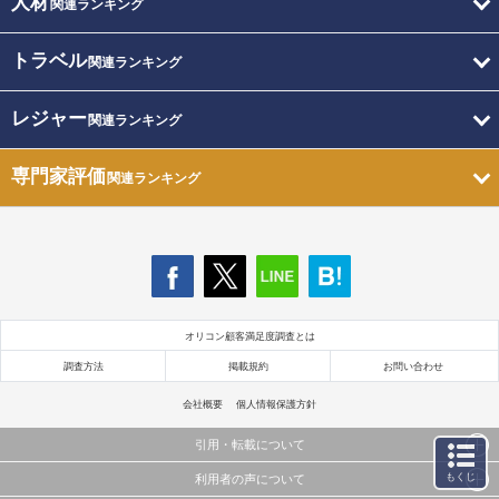
人材
関連ランキング
トラベル
関連ランキング
レジャー
関連ランキング
専門家評価
関連ランキング
オリコン顧客満足度調査とは
調査方法
掲載規約
お問い合わせ
会社概要
個人情報保護方針
引用・転載について
もくじ
利用者の声について
当サイトで公開されている情報（文字、写真、イラスト、画像データ等）及びこれらの配置・