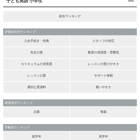
子ども英語 小学生
総合ランキング
評価項目別ランキング
入会手続き・特典
スタッフの対応
先生の質
教室の清潔度・雰囲気
カリキュラムの充実度
レッスンの受けやすさ
レッスンの質
サポート体制
適切な受講料
通いやすさ
保護者別ランキング
父親
母親
学齢別ランキング
低学年
高学年