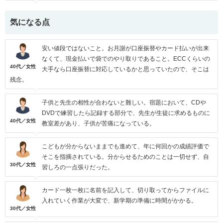
気になる点
安い値段ではないこと。お月謝が口座振替やカード払いが出来
なくて、現金払いで袋でのやり取りであること。ECCくらいの
40代／女性
大手なら口座振替に対応しているかと思っていたので、そこは
残念。
子供と先生の相性が合わないと難しい。宿題において、CDや
DVDで練習したら記録する部分で、先生が生徒に求めるものに
40代／女性
教室差があり、子供が苦痛になっている。
こどもが分からないままでも進めて、年に何回かの成績評価で
そこを指摘されている。分からせるためのことは一切せず、自
30代／女性
習しろの一点張りだった。
カード一枚一枚に名前を記入して、切り取ってからファイルに
入れていく作業が大変で、新学期の準備に時間がかかる。
30代／女性