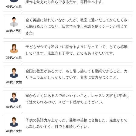
操作を覚えたら自らできるため、毎日学べます。
40代／女性
全く英語に触れていなかったが、教室に通いだしてからたくさ
ん触れるようになり、日常でも少し英語を使うシーンが増えて
40代／男性
きた。
子どもが今では私以上に話せるようになっていて、とても感動
しています。先生方も丁寧で、とてもありがたいです。
30代／女性
全国に教室があるので、もし引っ越しても継続できること。カ
リキュラムがしっかりしていて、着実に実力がつくこと。
40代／女性
家から近くにあるので通いやすいこと。レッスン内容を2年通し
て進められるので、スピード感がちょうどいい。
40代／女性
子供の英語力が上がった。受験や英検に合格した。先生がとて
も親しみやすく、何でも相談しやすい。
40代／女性