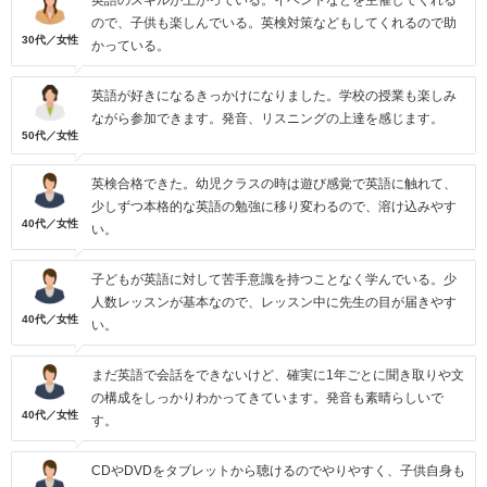
英語のスキルが上がっている。イベントなどを主催してくれる
ので、子供も楽しんでいる。英検対策などもしてくれるので助
30代／女性
かっている。
英語が好きになるきっかけになりました。学校の授業も楽しみ
ながら参加できます。発音、リスニングの上達を感じます。
50代／女性
英検合格できた。幼児クラスの時は遊び感覚で英語に触れて、
少しずつ本格的な英語の勉強に移り変わるので、溶け込みやす
40代／女性
い。
子どもが英語に対して苦手意識を持つことなく学んでいる。少
人数レッスンが基本なので、レッスン中に先生の目が届きやす
40代／女性
い。
まだ英語で会話をできないけど、確実に1年ごとに聞き取りや文
の構成をしっかりわかってきています。発音も素晴らしいで
40代／女性
す。
CDやDVDをタブレットから聴けるのでやりやすく、子供自身も