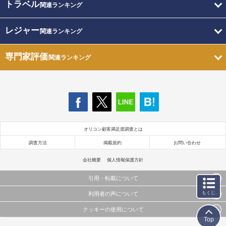
トラベル
関連ランキング
レジャー
関連ランキング
専門家評価
関連ランキング
オリコン顧客満足度調査とは
調査方法
掲載規約
お問い合わせ
会社概要
個人情報保護方針
引用・転載について
もくじ
利用者の声について
当サイトで公開されている情報（文字、写真、イラスト、画像データ等）及びこれらの配置・
編集および構造などについての著作権は株式会社oricon MEに帰属しております。
クッキーの使用について
当サイトに掲載している内容はすべてサービスの利用者が提出された見解・感想です。
これらの情報を権利者の許可なく無断転載・複製などの二次利用を行うことは固く禁じており
Top
弊社が内容について正確性を含め一切保証するものではありません。
ます。