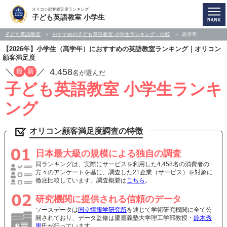
オリコン顧客満足度ランキング
子ども英語教室 小学生
子ども英語教室
おすすめの子ども英語教室 小学生ランキング・比較
高学年
【2026年】小学生（高学年）におすすめの英語教室ランキング｜オリコン
顧客満足度
／
／
4,458
最
新
名が選んだ
子ども英語教室 小学生ランキ
ング
オリコン顧客満足度調査の特徴
日本最大級の規模による独自の調査
同ランキングは、実際にサービスを利用した4,458名の消費者の
方々のアンケートを基に、調査した21企業（サービス）を対象に
徹底比較しています。調査概要は
こちら
。
研究機関に提供される信頼のデータ
ソースデータは
国立情報学研究所
を通じて学術研究機関に全て公
開されており、データ監修は慶應義塾大学理工学部教授・
鈴木秀
男
氏が行っています。