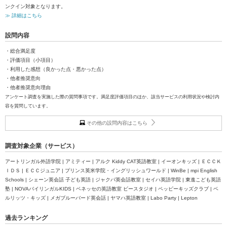
ンクイン対象となります。
≫ 詳細はこちら
設問内容
・総合満足度
・評価項目（小項目）
・利用した感想（良かった点・悪かった点）
・他者推奨意向
・他者推奨意向理由
アンケート調査を実施した際の質問事項です。満足度評価項目のほか、該当サービスの利用状況や検討内
容を質問しています。
その他の設問内容はこちら
調査対象企業（サービス）
アートリンガル外語学院 | アミティー | アルク Kiddy CAT英語教室 | イーオンキッズ | ＥＣＣＫ
ＩＤＳ | ＥＣＣジュニア | プリンス英米学院・イングリッシュワールド | WinBe | mpi English
Schools | シェーン英会話 子ども英語 | ジャクパ英会話教室 | セイハ英語学院 | 東進こども英語
塾 | NOVAバイリンガルKIDS | ベネッセの英語教室 ビースタジオ | ペッピーキッズクラブ | ベ
ルリッツ・キッズ | メガブルーバード英会話 | ヤマハ英語教室 | Labo Party | Lepton
過去ランキング