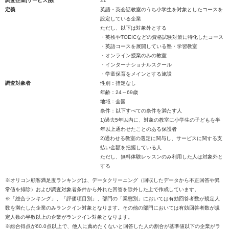
調査企業(サービス)数
21
定義
英語・英会話教室のうち小学生を対象としたコースを
設定している企業
ただし、以下は対象外とする
・英検やTOEICなどの資格試験対策に特化したコース
・英語コースを展開している塾・学習教室
・オンライン授業のみの教室
・インターナショナルスクール
・学童保育をメインとする施設
調査対象者
性別：指定なし
年齢：24～69歳
地域：全国
条件：以下すべての条件を満たす人
1)過去5年以内に、対象の教室に小学生の子どもを半
年以上通わせたことのある保護者
2)通わせる教室の選定に関与し、サービスに関する支
払い金額を把握している人
ただし、無料体験レッスンのみ利用した人は対象外と
する
※オリコン顧客満足度ランキングは、データクリーニング（回収したデータから不正回答や異
常値を排除）および調査対象者条件から外れた回答を除外した上で作成しています。
※「総合ランキング」、「評価項目別」、部門の「業態別」においては有効回答者数が規定人
数を満たした企業のみランクイン対象となります。その他の部門においては有効回答者数が規
定人数の半数以上の企業がランクイン対象となります。
※総合得点が60.0点以上で、他人に薦めたくないと回答した人の割合が基準値以下の企業がラ