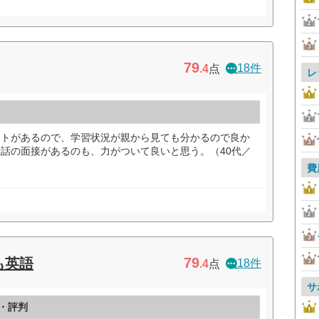
79
18件
.4
点
レ
ストがあるので、学習状況が親から見ても分かるので良か
話の面接があるのも、力がついて良いと思う。（40代／
費
79
も英語
18件
.4
点
サ
・評判