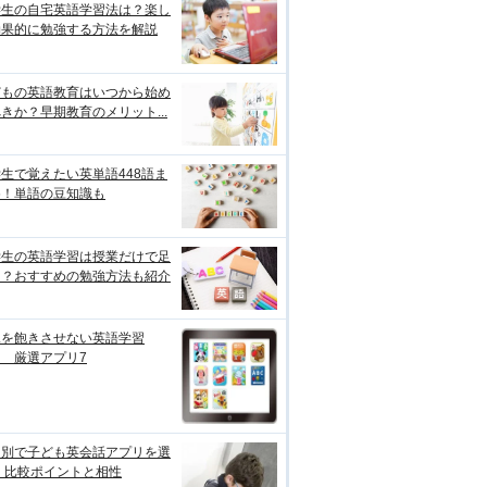
学生の自宅英語学習法は？楽し
効果的に勉強する方法を解説
どもの英語教育はいつから始め
きか？早期教育のメリット...
生で覚えたい英単語448語ま
め！単語の豆知識も
学生の英語学習は授業だけで足
る？おすすめの勉強方法も紹介
児を飽きさせない英語学習
 厳選アプリ7
的別で子ども英会話アプリを選
 比較ポイントと相性