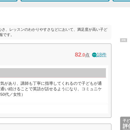
心さ、レッスンのわかりやすさなどにおいて、満足度が高い子ど
報です。
PR
82
18件
.0
点
囲気があり、講師も丁寧に指導してくれるので子どもが通
。通い続けることで英語が話せるようになり、コミュニケ
50代／女性）
子ど
評