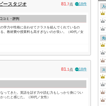
81
ビースタジオ
18件
.7
点
入
口コミ・評判
人の学力や性格に合わせてクラスを組んでくれているの
る。教材費や授業料も高すぎないのが良い。（40代／女
先
81
18件
.1
点
ス
くなってきた。英語を話す力や読む力もしっかり身につい
かったと感じた。（30代／女性）