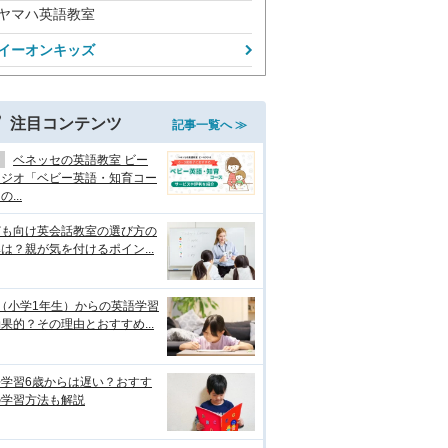
ヤマハ英語教室
イーオンキッズ
注目コンテンツ
記事一覧へ ≫
ベネッセの英語教室 ビー
タジオ「ベビー英語・知育コー
...
ども向け英会話教室の選び方の
は？親が気を付けるポイン...
（小学1年生）からの英語学習
果的？その理由とおすすめ...
語学習6歳からは遅い？おすす
の学習方法も解説