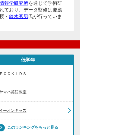
情報学研究所
を通じて学術研
れており、データ監修は慶應
授・
鈴木秀男
氏が行っていま
低学年
ＥＣＣＫＩＤＳ
ヤマハ英語教室
イーオンキッズ
このランキングをもっと見る