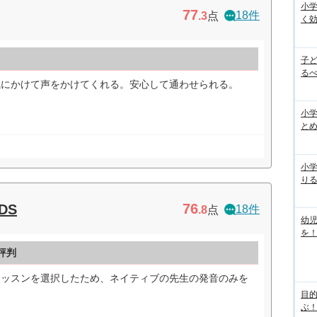
小
77
18件
.3
点
く
子
るべ
気にかけて声をかけてくれる。安心して通わせられる。
小学
と
小
り
76
DS
18件
.8
点
幼
を！
評判
レッスンを選択したため、ネイティブの先生の発音のみを
）
目
ぶ！