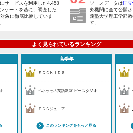
サービスを利用した4,458
ソースデータは
国立
ンケートを基に、調査した
究機関に全て公開さ
を対象に徹底比較していま
義塾大学理工学部教
。
す。
よく見られているランキング
高学年
ＥＣＣＫＩＤＳ
オ
ベネッセの英語教室 ビースタジオ
ＥＣＣジュニア
る
このランキングをもっと見る