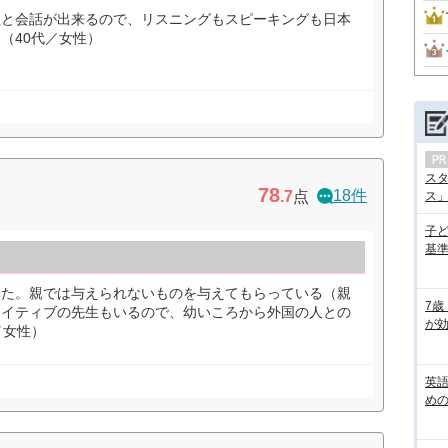
生と会話が出来るので、リスニングもスピーキングも日本
（40代／女性）
ス
78
18件
.7
点
ス」の
子
基準
った。親では与えられないものを与えてもらっている（親
7歳
ネイティブの先生もいるので、幼いころから外国の人との
が効
／女性）
英
め