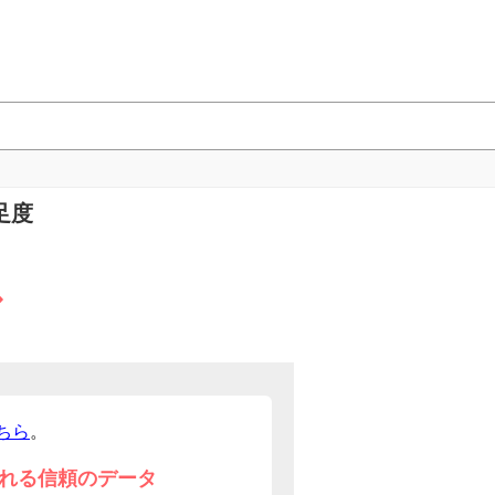
足度
グ
ちら
。
れる信頼のデータ