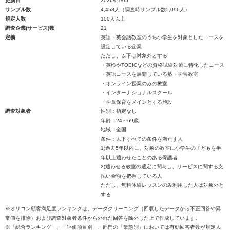
更新日
2026/01/05
サンプル数
4,458人（調査時サンプル数5,096人）
規定人数
100人以上
調査企業(サービス)数
21
定義
英語・英会話教室のうち小学生を対象としたコースを
設定している企業
ただし、以下は対象外とする
・英検やTOEICなどの資格試験対策に特化したコース
・英語コースを展開している塾・学習教室
・オンライン授業のみの教室
・インターナショナルスクール
・学童保育をメインとする施設
調査対象者
性別：指定なし
年齢：24～69歳
地域：全国
条件：以下すべての条件を満たす人
1)過去5年以内に、対象の教室に小学生の子どもを半
年以上通わせたことのある保護者
2)通わせる教室の選定に関与し、サービスに関する支
払い金額を把握している人
ただし、無料体験レッスンのみ利用した人は対象外と
する
※オリコン顧客満足度ランキングは、データクリーニング（回収したデータから不正回答や異
常値を排除）および調査対象者条件から外れた回答を除外した上で作成しています。
※「総合ランキング」、「評価項目別」、部門の「業態別」においては有効回答者数が規定人