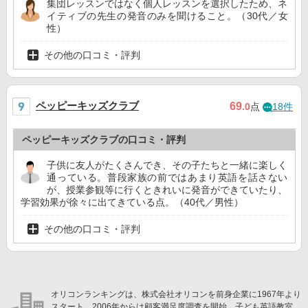
集団レッスンではなく個人レッスンを選択したため、ネ
イティブの先生の発音のみを聞けること。（30代／女
性）
その他の口コミ・評判
ペッピーキッズクラブ
69
.0
点
18件
ペッピーキッズクラブの口コミ・評判
子供に友人がたくさんでき、その子たちと一緒に楽しく
通っている。普段家族の前ではあまり英語を話さない
が、授業参観等に行くときれいに発音ができていたり、
学習効果が徐々に出てきている点。（40代／男性）
その他の口コミ・評判
オリコンランキングは、株式会社オリコンを前身企業に1967年より
スタート。2006年からは顧客満足度調査を開始。子ども英語教室