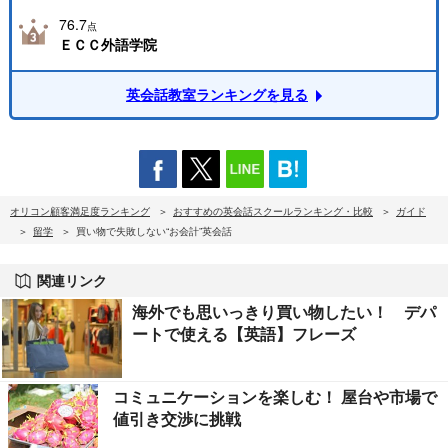
76.7
点
ＥＣＣ外語学院
英会話教室ランキングを見る
オリコン顧客満足度ランキング
おすすめの英会話スクールランキング・比較
ガイド
留学
買い物で失敗しない“お会計”英会話
関連リンク
海外でも思いっきり買い物したい！ デパ
ートで使える【英語】フレーズ
コミュニケーションを楽しむ！ 屋台や市場で
値引き交渉に挑戦