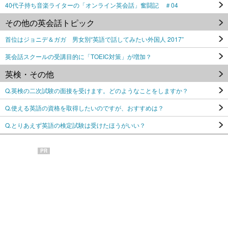
40代子持ち音楽ライターの「オンライン英会話」奮闘記 ＃04
その他の英会話トピック
首位はジョニデ＆ガガ 男女別“英語で話してみたい外国人 2017”
英会話スクールの受講目的に「TOEIC対策」が増加？
英検・その他
Q.英検の二次試験の面接を受けます。どのようなことをしますか？
Q.使える英語の資格を取得したいのですが、おすすめは？
Q.とりあえず英語の検定試験は受けたほうがいい？
PR