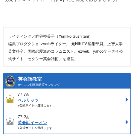
ライティング／鮓谷裕美子（Yumiko Sushitani）
編集プロダクションverbライター。 元NIKITA編集部員。上智大学
英文科卒。国際恋愛派のコラムニスト。ezweb、yahooケータイ公
式サイト「セクシー英会話術」を運営。
英会話教室
オリコン顧客満足度ランキング
77.7
点
ベルリッツ
※公式サイトへ遷移します。
77.2
点
英会話イーオン
※公式サイトへ遷移します。