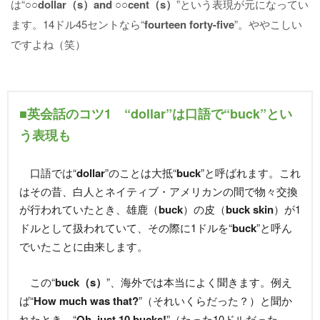
は“○○
dollar（s）and ○○cent（s）
”という表現が元になってい
ます。14ドル45セントなら“
fourteen forty-five
”。ややこしい
ですよね（笑）
■英会話のコツ1 “dollar”は口語で“buck”とい
う表現も
口語では“
dollar
”のことは大抵“
buck
”と呼ばれます。これ
はその昔、白人とネイティブ・アメリカンの間で物々交換
が行われていたとき、雄鹿（
buck
）の皮（
buck skin
）が1
ドルとして扱われていて、その際に1ドルを“
buck
”と呼ん
でいたことに由来します。
この“
buck（s）
”、海外では本当によく聞きます。例え
ば“
How much was that?
”（それいくらだった？）と聞か
れたとき、“
Oh, just 10 bucks!
”（たった10ドルだった