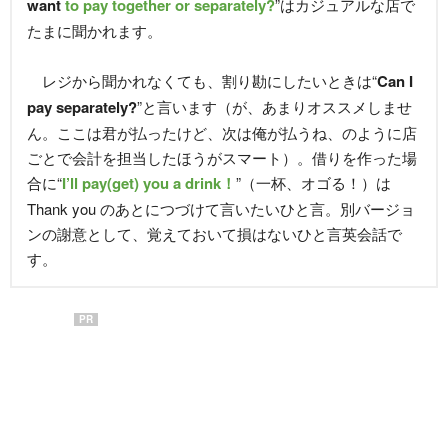
want
to pay together or separately?
”はカジュアルな店で
たまに聞かれます。
レジから聞かれなくても、割り勘にしたいときは“
Can I
pay separately?
”と言います（が、あまりオススメしませ
ん。ここは君が払ったけど、次は俺が払うね、のように店
ごとで会計を担当したほうがスマート）。借りを作った場
合に“
I’ll pay(get) you a drink！
”（一杯、オゴる！）は
Thank you のあとにつづけて言いたいひと言。別バージョ
ンの謝意として、覚えておいて損はないひと言英会話で
す。
PR