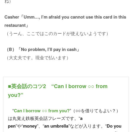
ね）
Casher「Umm…, I’m afraid you cannot use this card in this
restaurant」
（うーん、ここではこのカードが使えないようです）
（B）「No problem, I’ll pay in cash」
（大丈夫です。現金で払います）
■英会話のコツ2 “Can I borrow ○○ from
you?”
“
Can I borrow ○○ from you?
”（○○を借りてもよい？）
は丸覚え鉄板英会話フレーズです。“
a
pen
”や“
money
”、“
an umbrella
”などが入ります。“
Do you