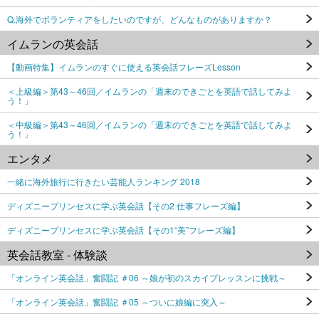
Q.海外でボランティアをしたいのですが、どんなものがありますか？
イムランの英会話
【動画特集】イムランのすぐに使える英会話フレーズLesson
＜上級編＞第43～46回／イムランの「週末のできごとを英語で話してみよ
う！」
＜中級編＞第43～46回／イムランの「週末のできごとを英語で話してみよ
う！」
エンタメ
一緒に海外旅行に行きたい芸能人ランキング 2018
ディズニープリンセスに学ぶ英会話【その2 仕事フレーズ編】
ディズニープリンセスに学ぶ英会話【その1“美”フレーズ編】
英会話教室 - 体験談
「オンライン英会話」奮闘記 ＃06 ～娘が初のスカイプレッスンに挑戦～
「オンライン英会話」奮闘記 ＃05 ～ついに娘編に突入～