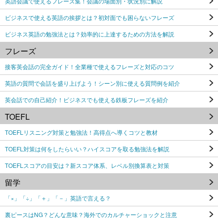
英語会議で使えるフレーズ集！会議の場面別・状況別に解説
ビジネスで使える英語の挨拶とは？初対面でも困らないフレーズ
ビジネス英語の勉強法とは？効率的に上達するための方法を解説
フレーズ
接客英会話の完全ガイド！全業種で使えるフレーズと対応のコツ
英語の質問で会話を盛り上げよう！シーン別に使える質問例を紹介
英会話での自己紹介！ビジネスでも使える鉄板フレーズを紹介
TOEFL
TOEFLリスニング対策と勉強法！高得点へ導くコツと教材
TOEFL対策は何をしたらいい？ハイスコアを取る勉強法を解説
TOEFLスコアの目安は？新スコア体系、レベル別換算表と対策
留学
「×」「÷」「＋」「－」英語で言える？
裏ピースはNG？どんな意味？海外でのカルチャーショックと注意