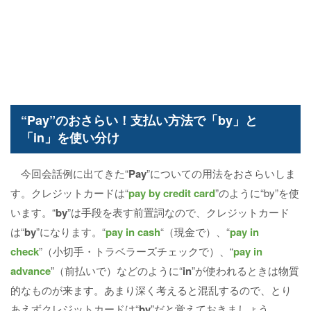
“Pay”のおさらい！支払い方法で「by」と
「in」を使い分け
今回会話例に出てきた“
Pay
”についての用法をおさらいしま
す。クレジットカードは“
pay by credit card
”のように“by”を使
います。“
by
”は手段を表す前置詞なので、クレジットカード
は“
by
”になります。“
pay in cash
“（現金で）、“
pay in
check
”（小切手・トラベラーズチェックで）、“
pay in
advance
”（前払いで）などのように“
in
”が使われるときは物質
的なものが来ます。あまり深く考えると混乱するので、とり
あえずクレジットカードは“
by
”だと覚えておきましょう。