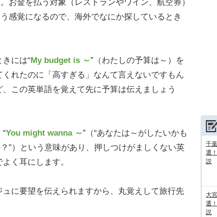
す。お金を払う対象（レストランやワイン、航空券）
いう感覚になるので、海外でなにか探しているとき
きには“
My budget is ～
”（わたしの予算は～）を
てくれたのに「高すぎる」なんて言えないですもん
ど、この英単語を覚えて先に予算は伝えましょう
“
You might wanna ～
”（“あなたは～がしたいかも
千葉
か？”）という意味があり、押しつけがましくない英
選
でよく耳にします。
説
ュに要望を伝えられますから、丸覚えして旅行先
大宮
選
説