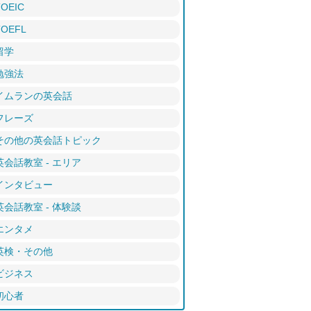
TOEIC
TOEFL
留学
勉強法
イムランの英会話
フレーズ
その他の英会話トピック
英会話教室 - エリア
インタビュー
英会話教室 - 体験談
エンタメ
英検・その他
ビジネス
初心者