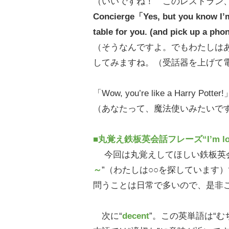
（いいですね！ このレストラン
Concierge「Yes, but you know I’m 
table for you. (and pick up a ph
（そうなんですよ。でもわたしは
してみますね。（受話器を上げて
「Wow, you’re like a Harry Potter!
（あなたって、魔法使いみたいで
■丸覚え鉄板英会話フレーズ“I’m look
今回は丸覚えしてほしい鉄板英会
～
”（わたしは○○を探しています
問うことは日常で多いので、是非
次に“
decent
”。この英単語は“