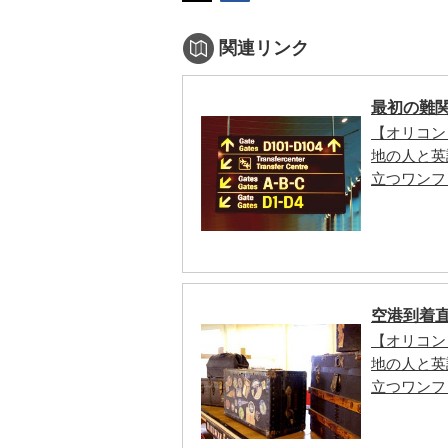
関連リンク
最初の難
【オリコン
地の人と英
立つワンフ
空港到着
【オリコン
地の人と英
立つワンフ