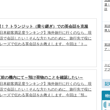
池袋
選
説
関！？ トランジット（乗り継ぎ）での英会話を克服
英
導入
日本顧客満足度ランキング】海外旅行に行くのなら、現
語で会話したい！そんな方たちのために、旅行先で役に
レーズで伝わる英会話をお教えします。今回は「ト...
英語
ア・
ス
アプ
直前の機内にて～預け荷物のことを確認したい～
日本顧客満足度ランキング】海外旅行に行くのなら、現
記
語で会話したい！そんな方たちのために、旅行先で役に
レーズで伝わる英会話をお教えします。今回は「預...
特