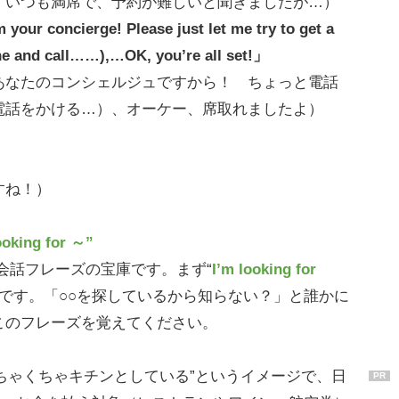
、いつも満席で、予約が難しいと聞きましたが…）
your concierge! Please just let me try to get a
one and call……),…OK, you’re all set!」
あなたのコンシェルジュですから！ ちょっと電話
電話をかける…）、オーケー、席取れましたよ）
」
すね！）
ing for ～”
話フレーズの宝庫です。まず“
I’m looking for
）です。「○○を探しているから知らない？」と誰かに
このフレーズを覚えてください。
むちゃくちゃキチンとしている”というイメージで、日
PR