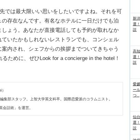
行先では最大限いい思いをしたいですよね。それを可
新
ュの存在なんです。有名なホテルに一日だけでも泊
選
ましょう。あなたが直接電話しても予約が取れなか
説
れていたかもしれないレストランでも、コンシェル
に案内され、シェフからの挨拶までついてきちゃう
高
選
ぜひLook for a concierge in the hotel！
説
愛媛
ー
ni）
つ...
KITA編集部スタッフ。上智大学英文科卒。国際恋愛派のコラムニスト。
シー英会話術」を運営。
仙
選
説