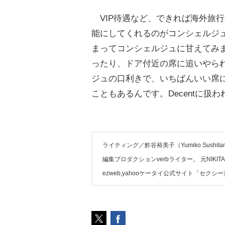
VIP待遇など、できれば海外旅
能にしてくれるのがコンシェルジ
まってコンシェルジュに甘えてみ
ったり、ドア付近の席に追いやら
ジュの口利きで、いちばんいい席
こともあるんです。Decentに扱われるために、
ライティング／鮓谷裕美子（Yumiko Sushita
編集プロダクションverbライター。 元NI
ezweb,yahooケータイ公式サイト「セク