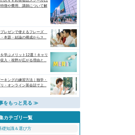
のおすすめ英会話スクール11
！特徴や費用、講師について解
語プレゼンで使えるフレーズ
・本題・結論の構成からス...
を学ぶメリット12選！キャリ
収入・視野が広がる理由と...
ピーキングの練習方法｜独学・
リ・オンライン英会話で上...
事をもっと見る ≫
集カテゴリ一覧
基礎知識＆選び方