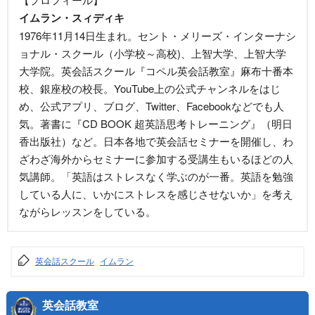
イムラン・スィディキ
1976年11月14日生まれ。セント・メリーズ・インターナシ
ョナル・スクール（小学校～高校)、上智大学、上智大学
大学院。英会話スクール『コペル英会話教室』麻布十番本
校、銀座校の校長。YouTube上の公式チャンネルをはじ
め、公式アプリ、ブログ、Twitter、Facebookなどでも人
気。著書に『CD BOOK 超英語思考トレーニング』（明日
香出版社）など。日本各地で英会話セミナーを開催し、わ
ざわざ海外からセミナーに参加する受講生もいるほどの人
気講師。「英語はストレスなく学ぶのが一番。英語を勉強
している人に、いかにストレスを感じさせないか」を考え
ながらレッスンをしている。
英会話スクール
イムラン
英会話教室