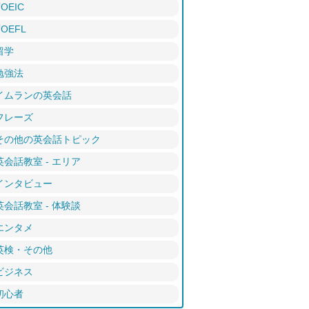
TOEIC
TOEFL
留学
勉強法
イムランの英会話
フレーズ
その他の英会話トピック
英会話教室 - エリア
インタビュー
英会話教室 - 体験談
エンタメ
英検・その他
ビジネス
初心者