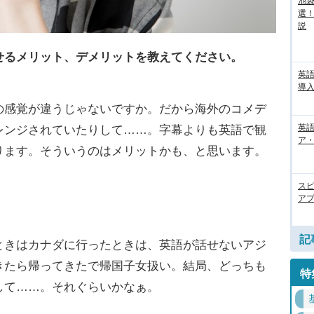
池袋
選
説
せるメリット、デメリットを教えてください。
英
導入
感覚が違うじゃないですか。だから海外のコメデ
英語
レンジされていたりして……。字幕よりも英語で観
ア・
ります。そういうのはメリットかも、と思います。
ス
。
アプ
記
きはカナダに行ったときは、英語が話せないアジ
きたら帰ってきたで帰国子女扱い。結局、どっちも
特
して……。それぐらいかなぁ。