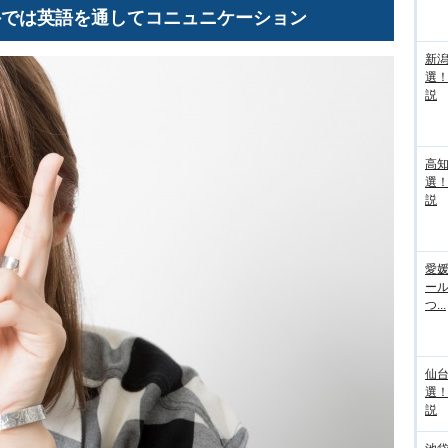
外では英語を通してコニュニケーション
新
選
説
高
選
説
愛媛
ー
つ...
仙
選
説