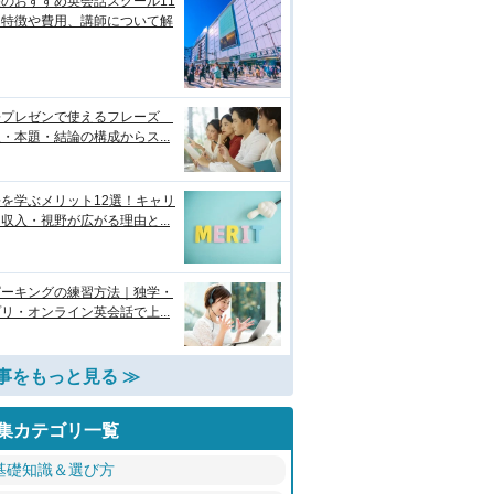
のおすすめ英会話スクール11
！特徴や費用、講師について解
語プレゼンで使えるフレーズ
・本題・結論の構成からス...
を学ぶメリット12選！キャリ
収入・視野が広がる理由と...
ピーキングの練習方法｜独学・
リ・オンライン英会話で上...
事をもっと見る ≫
集カテゴリ一覧
基礎知識＆選び方