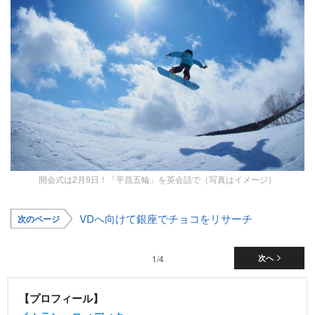
開会式は2月9日！「平昌五輪」を英会話で（写真はイメージ）
VDへ向けて銀座でチョコをリサーチ
次のページ
1/4
次へ
【プロフィール】