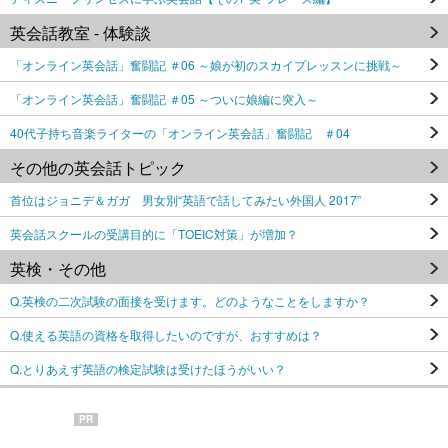
英会話教室 - 体験談
「オンライン英会話」奮闘記 ＃06 ～娘が初のスカイプレッスンに挑戦～
「オンライン英会話」奮闘記 ＃05 ～ついに娘編に突入～
40代子持ち音楽ライターの「オンライン英会話」奮闘記 ＃04
その他の英会話トピック
首位はジョニデ＆ガガ 男女別“英語で話してみたい外国人 2017”
英会話スクールの受講目的に「TOEIC対策」が増加？
英検・その他
Q.英検の二次試験の面接を受けます。どのようなことをしますか？
Q.使える英語の資格を取得したいのですが、おすすめは？
Q.とりあえず英語の検定試験は受けたほうがいい？
PR