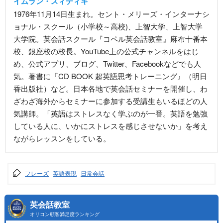
イムラン・スィディキ
1976年11月14日生まれ。セント・メリーズ・インターナシ
ョナル・スクール（小学校～高校)、上智大学、上智大学
大学院。英会話スクール『コペル英会話教室』麻布十番本
校、銀座校の校長。YouTube上の公式チャンネルをはじ
め、公式アプリ、ブログ、Twitter、Facebookなどでも人
気。著書に『CD BOOK 超英語思考トレーニング』（明日
香出版社）など。日本各地で英会話セミナーを開催し、わ
ざわざ海外からセミナーに参加する受講生もいるほどの人
気講師。「英語はストレスなく学ぶのが一番。英語を勉強
している人に、いかにストレスを感じさせないか」を考え
ながらレッスンをしている。
フレーズ
英語表現
日常会話
英会話教室
オリコン顧客満足度ランキング