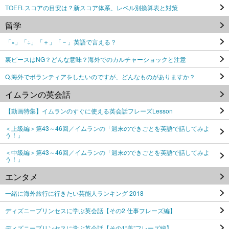
TOEFLスコアの目安は？新スコア体系、レベル別換算表と対策
留学
「×」「÷」「＋」「－」英語で言える？
裏ピースはNG？どんな意味？海外でのカルチャーショックと注意
Q.海外でボランティアをしたいのですが、どんなものがありますか？
イムランの英会話
【動画特集】イムランのすぐに使える英会話フレーズLesson
＜上級編＞第43～46回／イムランの「週末のできごとを英語で話してみよ
う！」
＜中級編＞第43～46回／イムランの「週末のできごとを英語で話してみよ
う！」
エンタメ
一緒に海外旅行に行きたい芸能人ランキング 2018
ディズニープリンセスに学ぶ英会話【その2 仕事フレーズ編】
ディズニープリンセスに学ぶ英会話【その1“美”フレーズ編】