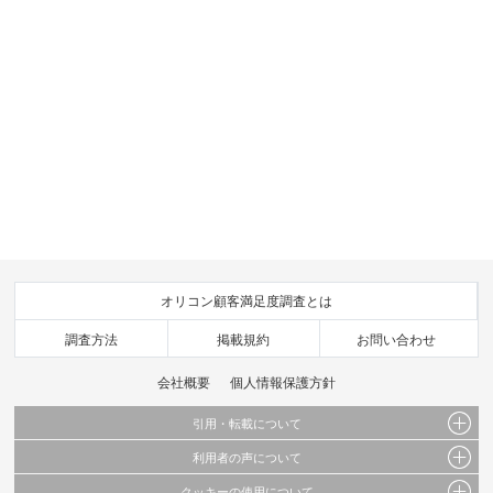
オリコン顧客満足度調査とは
調査方法
掲載規約
お問い合わせ
会社概要
個人情報保護方針
引用・転載について
利用者の声について
当サイトで公開されている情報（文字、写真、イラスト、画像データ等）及びこれらの配
置・編集および構造などについての著作権は株式会社oricon MEに帰属しております。
クッキーの使用について