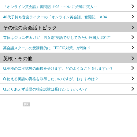
「オンライン英会話」奮闘記 ＃05 ～ついに娘編に突入～
40代子持ち音楽ライターの「オンライン英会話」奮闘記 ＃04
その他の英会話トピック
首位はジョニデ＆ガガ 男女別“英語で話してみたい外国人 2017”
英会話スクールの受講目的に「TOEIC対策」が増加？
英検・その他
Q.英検の二次試験の面接を受けます。どのようなことをしますか？
Q.使える英語の資格を取得したいのですが、おすすめは？
Q.とりあえず英語の検定試験は受けたほうがいい？
PR