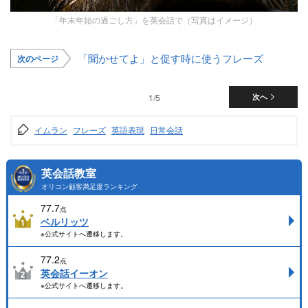
「年末年始の過ごし方」を英会話で（写真はイメージ）
「聞かせてよ」と促す時に使うフレーズ
次のページ
1/5
次へ
イムラン
フレーズ
英語表現
日常会話
英会話教室
オリコン顧客満足度ランキング
77.7
点
ベルリッツ
※公式サイトへ遷移します。
77.2
点
英会話イーオン
※公式サイトへ遷移します。