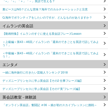
「×」「÷」「＋」「－」英語で言える？
裏ピースはNG？どんな意味？海外でのカルチャーショックと注意
Q.海外でボランティアをしたいのですが、どんなものがありますか？
イムランの英会話
【動画特集】イムランのすぐに使える英会話フレーズLesson
＜上級編＞第43～46回／イムランの「週末のできごとを英語で話してみよ
う！」
＜中級編＞第43～46回／イムランの「週末のできごとを英語で話してみよ
う！」
エンタメ
一緒に海外旅行に行きたい芸能人ランキング 2018
ディズニープリンセスに学ぶ英会話【その2 仕事フレーズ編】
ディズニープリンセスに学ぶ英会話【その1“美”フレーズ編】
英会話教室 - 体験談
「オンライン英会話」奮闘記 ＃06 ～娘が初のスカイプレッスンに挑戦～