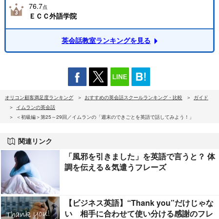
76.7
点
ＥＣＣ外語学院
英会話教室ランキングを見る
オリコン顧客満足度ランキング
おすすめの英会話スクールランキング・比較
ガイド
イムランの英会話
＜初級編＞第25～29回／イムランの「週末のできごとを英語で話してみよう！」
関連リンク
「風邪を引きました」を英語で言うと？ 体
調を伝える＆気遣うフレーズ
【ビジネス英語】“Thank you”だけじゃな
い 相手に合わせて使い分ける感謝のフレ