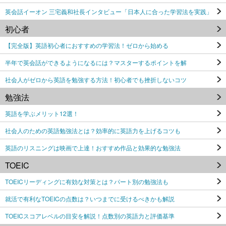
英会話イーオン 三宅義和社長インタビュー「日本人に合った学習法を実践」
初心者
【完全版】英語初心者におすすめの学習法！ゼロから始める
半年で英会話ができるようになるには？マスターするポイントを解
社会人がゼロから英語を勉強する方法！初心者でも挫折しないコツ
勉強法
英語を学ぶメリット12選！
社会人のための英語勉強法とは？効率的に英語力を上げるコツも
英語のリスニングは映画で上達！おすすめ作品と効果的な勉強法
TOEIC
TOEICリーディングに有効な対策とは？パート別の勉強法も
就活で有利なTOEICの点数は？いつまでに受けるべきかも解説
TOEICスコアレベルの目安を解説！点数別の英語力と評価基準