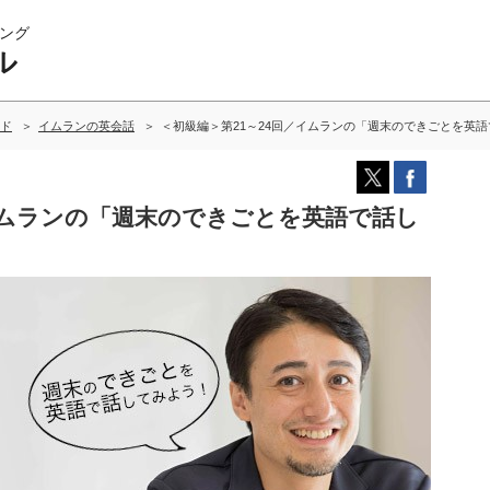
ング
ル
ド
イムランの英会話
＜初級編＞第21～24回／イムランの「週末のできごとを英
イムランの「週末のできごとを英語で話し