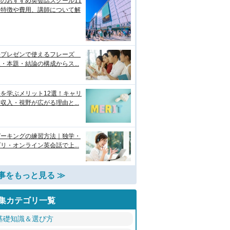
のおすすめ英会話スクール11
！特徴や費用、講師について解
語プレゼンで使えるフレーズ
・本題・結論の構成からス...
を学ぶメリット12選！キャリ
収入・視野が広がる理由と...
ピーキングの練習方法｜独学・
リ・オンライン英会話で上...
事をもっと見る ≫
集カテゴリ一覧
基礎知識＆選び方