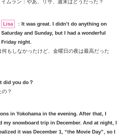
イムラン：やあ、リサ、週末はどうだった？
Lisa
：
It was great. I didn’t do anything on
Saturday and Sunday, but I had a wonderful
Friday night.
は何もしなかったけど、金曜日の夜は最高だった
at did you do？
たの？
ions in Yokohama in the evening. After that, I
d my snowboard trip in December. And at night, I
realized it was December 1, “the Movie Day”, so I