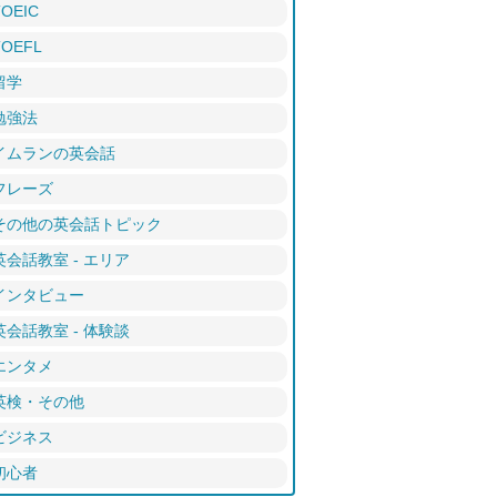
TOEIC
TOEFL
留学
勉強法
イムランの英会話
フレーズ
その他の英会話トピック
英会話教室 - エリア
インタビュー
英会話教室 - 体験談
エンタメ
英検・その他
ビジネス
初心者