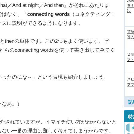
池袋
／And at night／And then」がそれにあたりま
選
説
ではなく、「
connecting words
（コネクティング・
ーズに説明ができるようになります。
英
導入
とthenの単体です。この2つもよく使います。ぜ
connecting wordsを使って書き出してみてく
英語
ア・
ったのにな～」という表現も紹介しましょう。
ス
アプ
記
たなあ。）
特
く紹介されていますが、イマイチ使い方がわからないと
らない一番の理由は難しく考えてしまうからです。