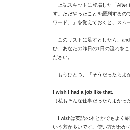
上記スキットに登場した「After that
す。ただやったことを羅列するの
ワード）」を覚えておくと、スム
このリストに足すとしたら、and
ひ、あなたの昨日の1日の流れをこれらの
ださい。
もうひとつ、「そうだったらよか
I wish I had a job like that.
（私もそんな仕事だったらよかっ
I wishは英語の本とかでもよ
いう方が多いです。使い方がわか