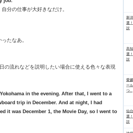
y job.
。自分の仕事が大好きなだけ。
新
選
説
かったなあ。
高
選
説
日の流れなどを説明したい場合に使える色々な表現
愛媛
ー
つ...
 Yokohama in the evening. After that, I went to a
oard trip in December. And at night, I had
ized it was December 1, the Movie Day, so I went to
仙
選
説