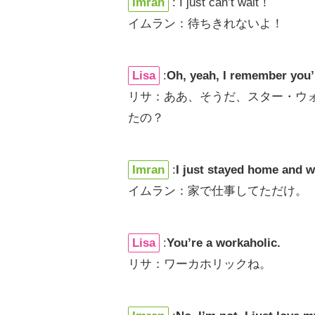
Imran
: I just can’t wait！
イムラン：待ちきれないよ！
Lisa
:
Oh, yeah, I remember you’
リサ：ああ、そうだ、スター・ウ
たの？
Imran
:
I just stayed home and 
イムラン：家で仕事してただけ。
Lisa
:
You’re a workaholic.
リサ：ワーカホリックね。