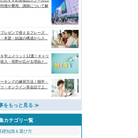
のおすすめ英会話スクール11
！特徴や費用、講師について解
語プレゼンで使えるフレーズ
・本題・結論の構成からス...
を学ぶメリット12選！キャリ
収入・視野が広がる理由と...
ピーキングの練習方法｜独学・
リ・オンライン英会話で上...
事をもっと見る ≫
集カテゴリ一覧
基礎知識＆選び方