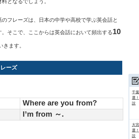
材料となるでしょう。
のフレーズは、日本の中学や高校で学ぶ英会話と
10
す。そこで、ここからは英会話において頻出する
いきます。
フレーズ
千葉
選
Where are you from?
説
I’m from ～.
大宮
選
説