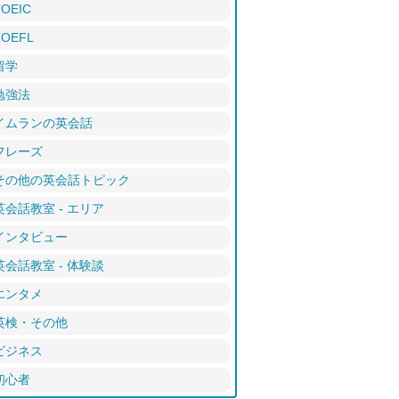
TOEIC
TOEFL
留学
勉強法
イムランの英会話
フレーズ
その他の英会話トピック
英会話教室 - エリア
インタビュー
英会話教室 - 体験談
エンタメ
英検・その他
ビジネス
初心者