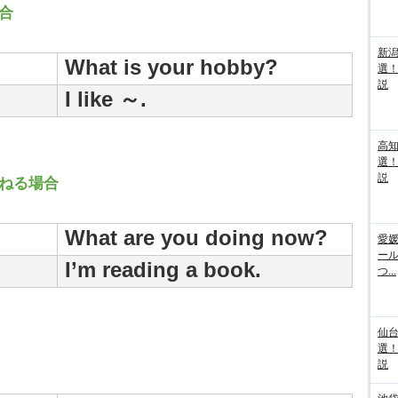
合
新
What is your hobby?
選
説
I like ～.
高
選
説
ねる場合
What are you doing now?
愛媛
ー
I’m reading a book.
つ...
仙
選
説