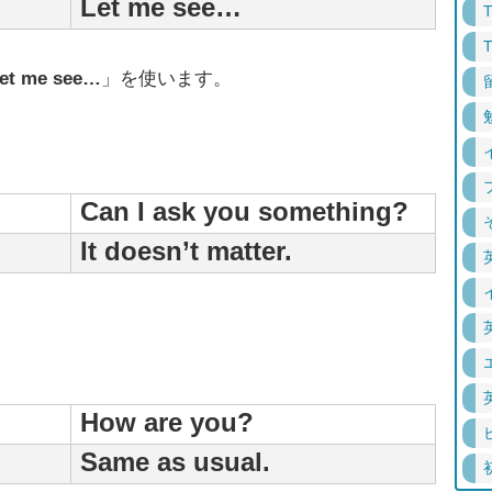
Let me see…
et me see…
」を使います。
Can I ask you something?
It doesn’t matter.
How are you?
Same as usual.