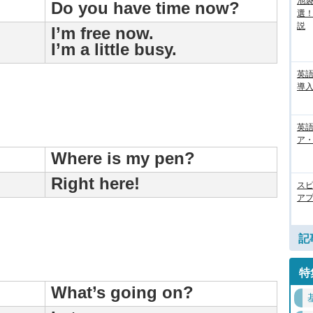
池袋
Do you have time now?
選
説
I’m free now.
I’m a little busy.
英
導入
英語
ア・
Where is my pen?
Right here!
ス
アプ
記
特
What’s going on?