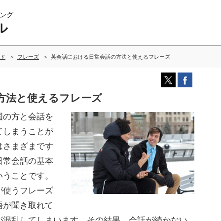
ング
ル
ド
フレーズ
英会話における日常会話の方法と使えるフレーズ
方法と使えるフレーズ
国の方と会話を
てしまうことが
はさまざまです
日常会話の基本
いうことです。
が使うフレーズ
語が聞き取れて
が混乱してしまいます。その結果、会話が続かない