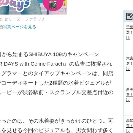
ラボしたセリーヌ・ファラッチ
写真ページを見る
千葉
選
説
ら始まるSHIBUYA 109のキャンペーン
大宮
R DAYS with Celine Farach』の広告に抜擢され
選
説
タグラマーとのタイアップキャンペーンは、同店
でコーディネートした2種類の水着ビジュアルが
新
ムービーが渋谷駅前・スクランブル交差点付近の
選
説
ったのは、その水着姿がきっかけのひとつ。可
高
選
れを見せる今回のビジュアルも、男女問わず多く
説