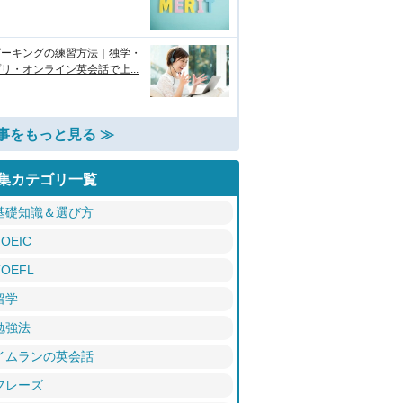
ピーキングの練習方法｜独学・
リ・オンライン英会話で上...
事をもっと見る ≫
集カテゴリ一覧
基礎知識＆選び方
TOEIC
TOEFL
留学
勉強法
イムランの英会話
フレーズ