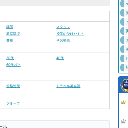
講師
スタッフ
教室環境
授業の受けやすさ
費用
学習効果
30代
40代
60代以上
資格対策
トラベル英会話
グループ
ール