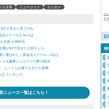
ンスタ発
ミュージック
エンタメ
ス
アプ
TGCで見せた美くびれ
話スクール】No.1は…
記
ル天使”が神対応
女優がNYで見せた大胆ドレス
特
者に選ばれた＜英会話スクール＞1位は…
レス＆豪華ジュエリーで夢の競演
ー、ふっくらお腹でもモデル美脚
ル】ランキング
室ニュース一覧はこちら！