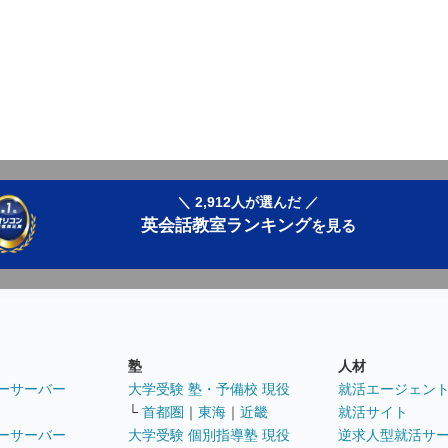
＼ 2,912人が選んだ ／
英会話教室ランキング
を見る
塾
人材
ーサーバー
大学受験 塾・予備校 現役
就活エージェン
└
首都圏
｜
東海
｜
近畿
就活サイト
ーサーバー
大学受験 個別指導塾 現役
逆求人型就活サ