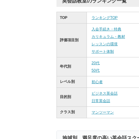
英会話教室のランキング一覧
TOP
ランキングTOP
入会手続き・特典
カリキュラム・教材
評価項目別
レッスンの環境
サポート体制
20代
年代別
50代
レベル別
初心者
ビジネス英会話
目的別
日常英会話
クラス別
マンツーマン
地域別 満足度の高い英会話スク