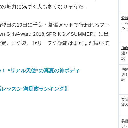
女の魅力に気づく人も多くなりそうだ。
愛媛
ー
翌日の19日に千葉・幕張メッセで行われるファ
つ...
irlsAward 2018 SPRING／SUMMER』に出
予定。この夏、セリーヌの話題はまだまだ続いて
仙
選
説
池袋
！ “リアル天使”の真夏の神ボディ
選
説
レッスン 満足度ランキング】
英
導入
英語
ア・