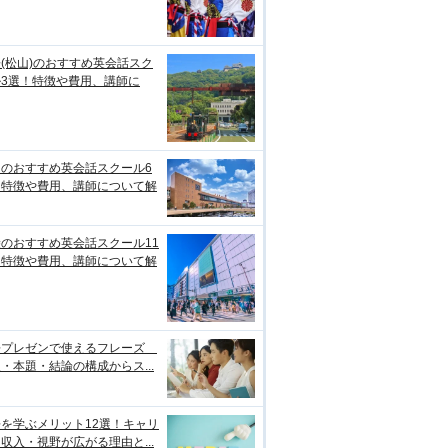
(松山)のおすすめ英会話スク
ル3選！特徴や費用、講師に
台のおすすめ英会話スクール6
！特徴や費用、講師について解
のおすすめ英会話スクール11
！特徴や費用、講師について解
語プレゼンで使えるフレーズ
・本題・結論の構成からス...
を学ぶメリット12選！キャリ
収入・視野が広がる理由と...