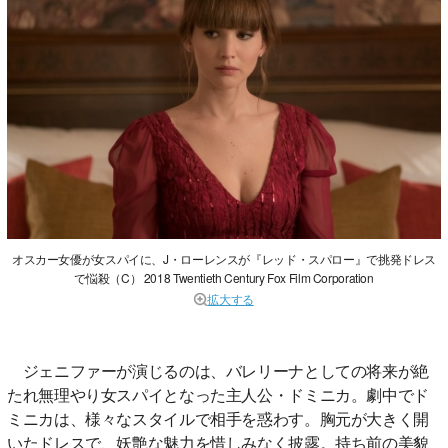
オスカー女優が女スパイに、J・ローレンスが『レッド・スパロー』で挑発ドレス
で悩殺（C） 2018 Twentieth Century Fox Film Corporation
拡大する
ジェニファーが演じるのは、バレリーナとしての将来が絶
たれ無理やり女スパイとなった主人公・ドミニカ。劇中でド
ミニカは、様々なスタイルで相手を惑わす。胸元が大きく開
いたドレスで、妖艶な魅力を惜しみなく披露。持ち前の美貌