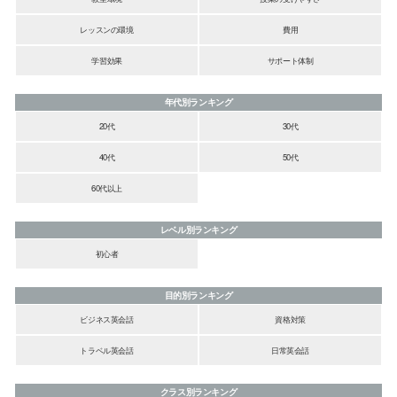
レッスンの環境
費用
学習効果
サポート体制
年代別ランキング
20代
30代
40代
50代
60代以上
レベル別ランキング
初心者
目的別ランキング
ビジネス英会話
資格対策
トラベル英会話
日常英会話
クラス別ランキング