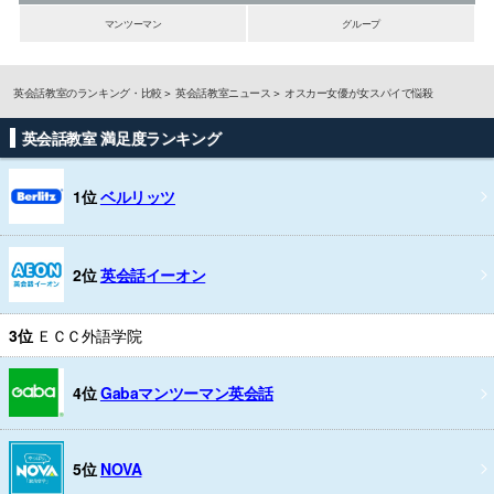
マンツーマン
グループ
英会話教室のランキング・比較
英会話教室ニュース
オスカー女優が女スパイで悩殺
英会話教室 満足度ランキング
1位
ベルリッツ
2位
英会話イーオン
3位
ＥＣＣ外語学院
4位
Gabaマンツーマン英会話
5位
NOVA