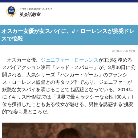
オリコン顧客満足度ランキング
英会話教室
オスカー女優が女スパイに、J・ローレンスが挑発ドレ
スで悩殺
2018-03-26 19:00
オスカー女優、
ジェニファー・ローレンス
が主演を務める
スパイアクション映画『レッド・スパロー』が、3月30日に公
開される。人気シリーズ『ハンガー・ゲーム』のフランシ
ス・ローレンス監督との再タッグ作であり、ジェニファーが
妖艶な女スパイを演じることでも話題となっている。2014年
にイギリスFHM誌では「世界で最もセクシーな女性100人」1
位を獲得したこともある彼女が魅せる、男性を誘惑する“挑発
的”な姿も見どころだ。