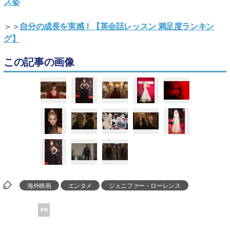
ス姿
＞＞
自分の成長を実感！【英会話レッスン 満足度ランキン
グ】
この記事の画像
海外映画
エンタメ
ジェニファー・ローレンス
PR