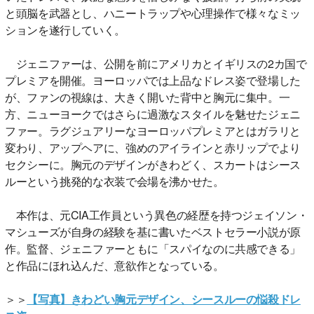
と頭脳を武器とし、ハニートラップや心理操作で様々なミッ
ションを遂行していく。
ジェニファーは、公開を前にアメリカとイギリスの2カ国で
プレミアを開催。ヨーロッパでは上品なドレス姿で登場した
が、ファンの視線は、大きく開いた背中と胸元に集中。一
方、ニューヨークではさらに過激なスタイルを魅せたジェニ
ファー。ラグジュアリーなヨーロッパプレミアとはガラリと
変わり、アップヘアに、強めのアイラインと赤リップでより
セクシーに。胸元のデザインがきわどく、スカートはシース
ルーという挑発的な衣装で会場を沸かせた。
本作は、元CIA工作員という異色の経歴を持つジェイソン・
マシューズが自身の経験を基に書いたベストセラー小説が原
作。監督、ジェニファーともに「スパイなのに共感できる」
と作品にほれ込んだ、意欲作となっている。
＞＞
【写真】きわどい胸元デザイン、シースルーの悩殺ドレ