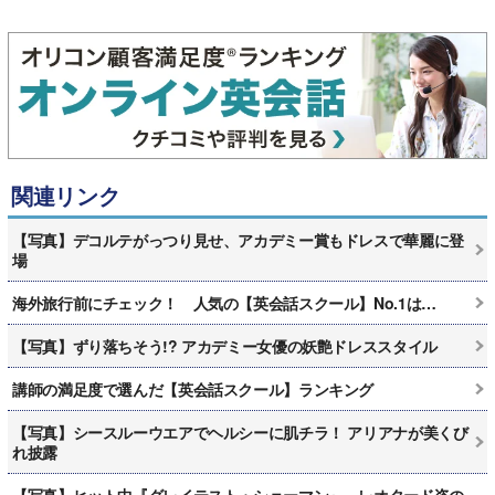
関連リンク
【写真】デコルテがっつり見せ、アカデミー賞もドレスで華麗に登
場
海外旅行前にチェック！ 人気の【英会話スクール】No.1は…
【写真】ずり落ちそう!? アカデミー女優の妖艶ドレススタイル
講師の満足度で選んだ【英会話スクール】ランキング
【写真】シースルーウエアでヘルシーに肌チラ！ アリアナが美くび
れ披露
【写真】ヒット中『グレイテスト・ショーマン』、レオタード姿の