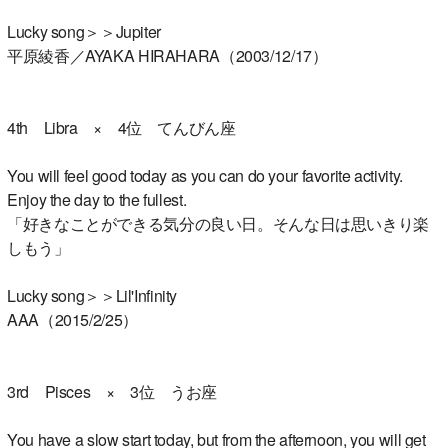
Lucky song＞＞Jupiter
平原綾香／AYAKA HIRAHARA（2003/12/17）
4th Libra × 4位 てんびん座
You will feel good today as you can do your favorite activity.
Enjoy the day to the fullest.
「好きなことができる気分の良い日。そんな日は思いきり楽
しもう」
Lucky song＞＞Lil'Infinity
AAA（2015/2/25）
3rd Pisces × 3位 うお座
You have a slow start today, but from the afternoon, you will get