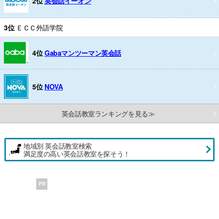
2位
英会話イーオン
3位
ＥＣＣ外語学院
4位
Gabaマンツーマン英会話
5位
NOVA
英会話教室ランキングを見る≫
地域別 英会話教室検索
満足度の高い英会話教室を探そう！
PR