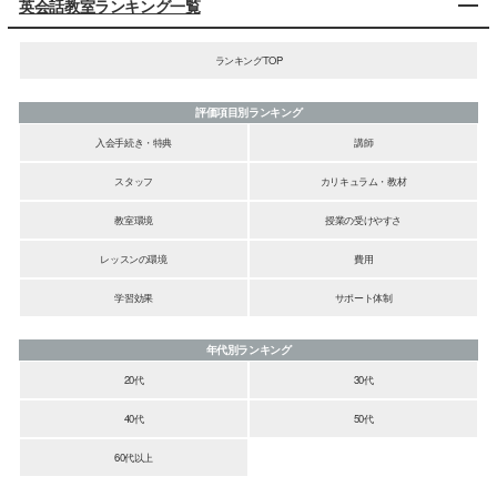
英会話教室ランキング一覧
ランキングTOP
評価項目別ランキング
入会手続き・特典
講師
スタッフ
カリキュラム・教材
教室環境
授業の受けやすさ
レッスンの環境
費用
学習効果
サポート体制
年代別ランキング
20代
30代
40代
50代
60代以上