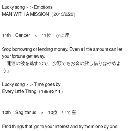
Lucky song＞＞Emotions
MAN WITH A MISSION（2013/2/20）
11th Cancer × 11位 かに座
Stop borrowing or lending money. Even a little amount can let
your fortune get away.
「開運の波を逃すので、少額でもお金の貸し借りはやめよ
う」
Lucky song＞＞Time goes by
Every Little Thing（1998/2/11）
10th Sagittarius × 10位 いて座
Find things that ignite your interest and try them one by one.