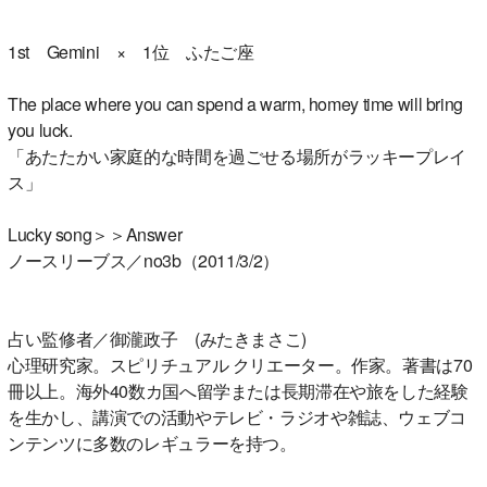
1st Gemini × 1位 ふたご座
The place where you can spend a warm, homey time will bring
you luck.
「あたたかい家庭的な時間を過ごせる場所がラッキープレイ
ス」
Lucky song＞＞Answer
ノースリーブス／no3b（2011/3/2）
占い監修者／御瀧政子 (みたきまさこ)
心理研究家。スピリチュアル クリエーター。作家。著書は70
冊以上。海外40数カ国へ留学または長期滞在や旅をした経験
を生かし、講演での活動やテレビ・ラジオや雑誌、ウェブコ
ンテンツに多数のレギュラーを持つ。