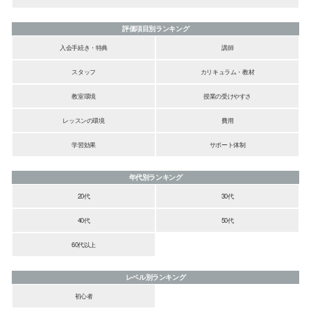
評価項目別ランキング
入会手続き・特典
講師
スタッフ
カリキュラム・教材
教室環境
授業の受けやすさ
レッスンの環境
費用
学習効果
サポート体制
年代別ランキング
20代
30代
40代
50代
60代以上
レベル別ランキング
初心者