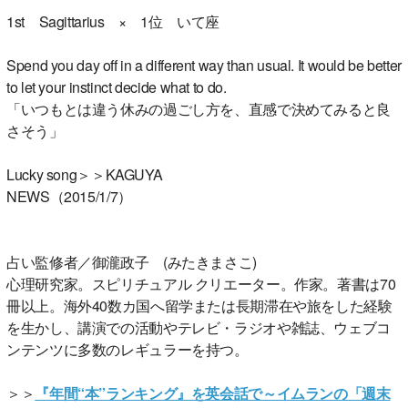
1st Sagittarius × 1位 いて座
Spend you day off in a different way than usual. It would be better
to let your instinct decide what to do.
「いつもとは違う休みの過ごし方を、直感で決めてみると良
さそう」
Lucky song＞＞KAGUYA
NEWS（2015/1/7）
占い監修者／御瀧政子 (みたきまさこ)
心理研究家。スピリチュアル クリエーター。作家。著書は70
冊以上。海外40数カ国へ留学または長期滞在や旅をした経験
を生かし、講演での活動やテレビ・ラジオや雑誌、ウェブコ
ンテンツに多数のレギュラーを持つ。
＞＞
『年間“本”ランキング』を英会話で～イムランの「週末