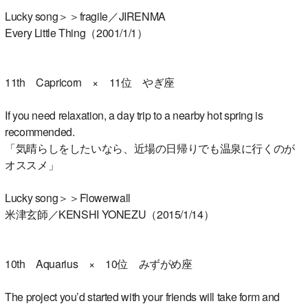
Lucky song＞＞fragile／JIRENMA
Every Little Thing（2001/1/1）
11th Capricorn × 11位 やぎ座
If you need relaxation, a day trip to a nearby hot spring is
recommended.
「気晴らしをしたいなら、近場の日帰りでも温泉に行くのが
オススメ」
Lucky song＞＞Flowerwall
米津玄師／KENSHI YONEZU（2015/1/14）
10th Aquarius × 10位 みずがめ座
The project you’d started with your friends will take form and