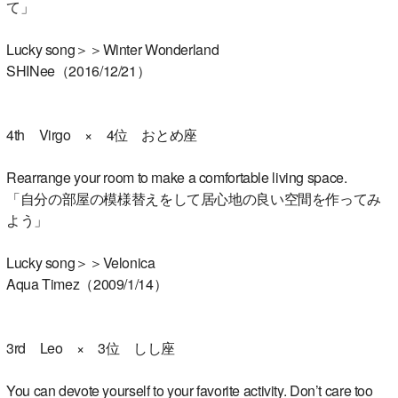
て」
Lucky song＞＞Winter Wonderland
SHINee（2016/12/21）
4th Virgo × 4位 おとめ座
Rearrange your room to make a comfortable living space.
「自分の部屋の模様替えをして居心地の良い空間を作ってみ
よう」
Lucky song＞＞Velonica
Aqua Timez（2009/1/14）
3rd Leo × 3位 しし座
You can devote yourself to your favorite activity. Don’t care too