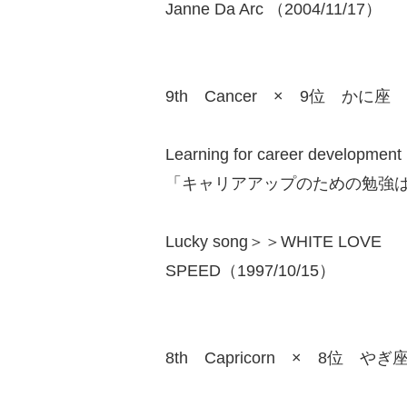
Janne Da Arc （2004/11/17）
9th Cancer × 9位 かに座
Learning for career development r
「キャリアアップのための勉強
Lucky song＞＞WHITE LOVE
SPEED（1997/10/15）
8th Capricorn × 8位 やぎ