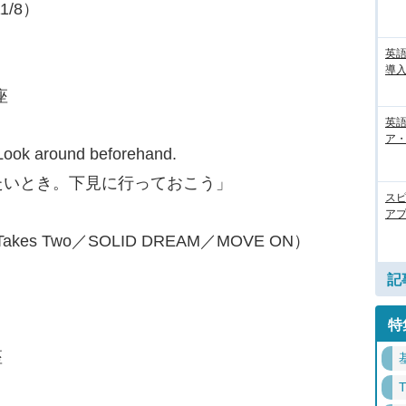
1/8）
英
導入
座
英語
ア・
. Look around beforehand.
たいとき。下見に行っておこう」
ス
アプ
It Takes Two／SOLID DREAM／MOVE ON）
記
特
座