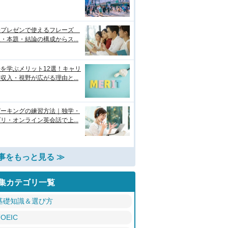
語プレゼンで使えるフレーズ
・本題・結論の構成からス...
を学ぶメリット12選！キャリ
収入・視野が広がる理由と...
ピーキングの練習方法｜独学・
リ・オンライン英会話で上...
事をもっと見る ≫
集カテゴリ一覧
基礎知識＆選び方
TOEIC