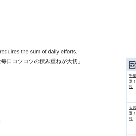
equires the sum of daily efforts.
は毎日コツコツの積み重ねが大切」
千葉
選
説
大宮
選
座
説