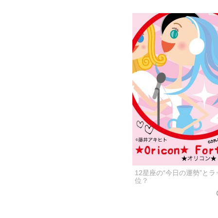
12星座の“今日の運勢”と
位？