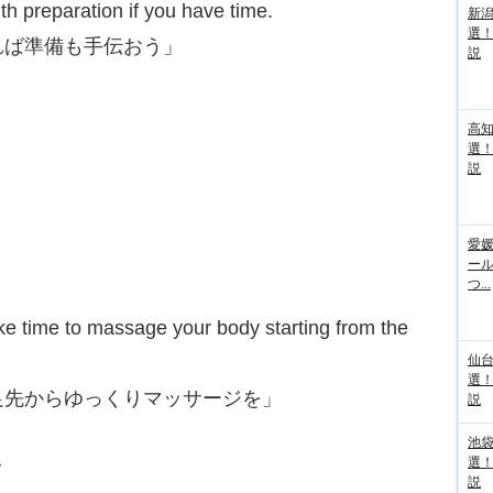
ith preparation if you have time.
新
選
れば準備も手伝おう」
説
高
選
説
愛媛
ー
つ...
Take time to massage your body starting from the
仙
選
足先からゆっくりマッサージを」
説
池袋
選
y
説