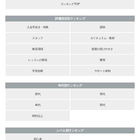
ランキングTOP
評価項目別ランキング
入会手続き・特典
講師
スタッフ
カリキュラム・教材
教室環境
授業の受けやすさ
レッスンの環境
費用
学習効果
サポート体制
年代別ランキング
20代
30代
40代
50代
60代以上
レベル別ランキング
初心者