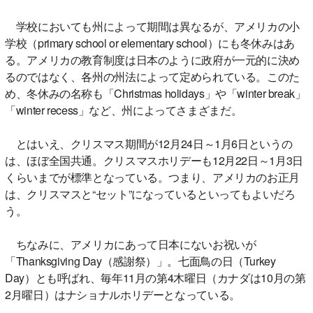
学校においても州によって期間は異なるが、アメリカの小
学校（primary school or elementary school）にも冬休みはあ
る。アメリカの教育制度は日本のように政府が一元的に決め
るのではなく、各州の州法によって定められている。このた
め、冬休みの名称も「Christmas holidays」や「winter break」
「winter recess」など、州によってさまざまだ。
とはいえ、クリスマス期間が12月24日～1月6日というの
は、ほぼ全国共通。クリスマスホリデーも12月22日～1月3日
くらいまでが標準となっている。つまり、アメリカのお正月
は、クリスマスと“セット”になっているといってもよいだろ
う。
ちなみに、アメリカにあって日本にないお祝いが
「Thanksgiving Day（感謝祭）」。七面鳥の日（Turkey
Day）とも呼ばれ、毎年11月の第4木曜日（カナダは10月の第
2月曜日）はナショナルホリデーとなっている。