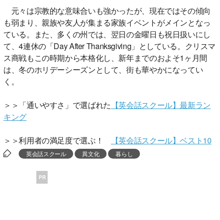
元々は宗教的な意味合いも強かったが、現在ではその傾向
も弱まり、親族や友人が集まる家族イベントがメインとなっ
ている。また、多くの州では、翌日の金曜日も祝日扱いにし
て、4連休の「Day After Thanksgiving」としている。クリスマ
ス商戦もこの時期から本格化し、新年までのおよそ1ヶ月間
は、冬のホリデーシーズンとして、街も華やかになってい
く。
＞＞「通いやすさ」で選ばれた
【英会話スクール】最新ラン
キング
＞＞利用者の満足度で選ぶ！
【英会話スクール】ベスト10
英会話スクール
異文化
暮らし
PR