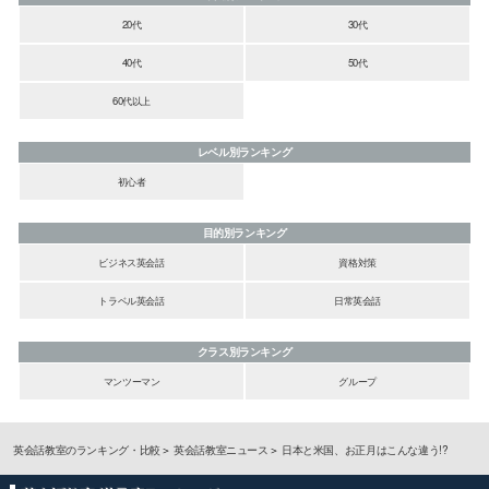
20代
30代
40代
50代
60代以上
レベル別ランキング
初心者
目的別ランキング
ビジネス英会話
資格対策
トラベル英会話
日常英会話
クラス別ランキング
マンツーマン
グループ
英会話教室のランキング・比較
英会話教室ニュース
日本と米国、お正月はこんな違う!?