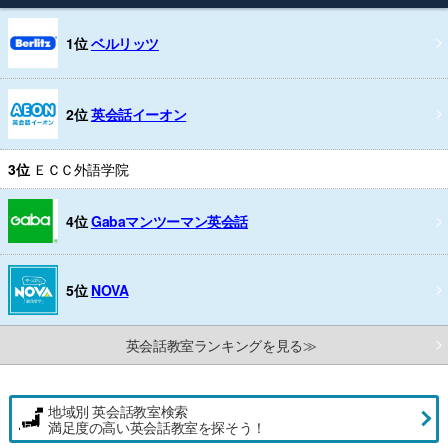
1位
ベルリッツ
2位
英会話イーオン
3位
ＥＣＣ外語学院
4位
Gabaマンツーマン英会話
5位
NOVA
英会話教室ランキングを見る≫
地域別 英会話教室検索
満足度の高い英会話教室を探そう！