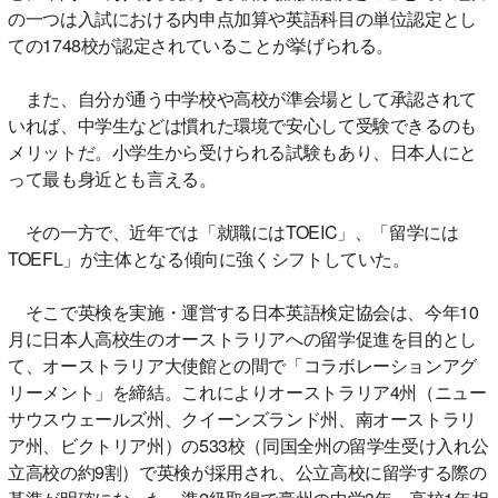
の一つは入試における内申点加算や英語科目の単位認定とし
ての1748校が認定されていることが挙げられる。
また、自分が通う中学校や高校が準会場として承認されて
いれば、中学生などは慣れた環境で安心して受験できるのも
メリットだ。小学生から受けられる試験もあり、日本人にと
って最も身近とも言える。
その一方で、近年では「就職にはTOEIC」、「留学には
TOEFL」が主体となる傾向に強くシフトしていた。
そこで英検を実施・運営する日本英語検定協会は、今年10
月に日本人高校生のオーストラリアへの留学促進を目的とし
て、オーストラリア大使館との間で「コラボレーションアグ
リーメント」を締結。これによりオーストラリア4州（ニュー
サウスウェールズ州、クイーンズランド州、南オーストラリ
ア州、ビクトリア州）の533校（同国全州の留学生受け入れ公
立高校の約9割）で英検が採用され、公立高校に留学する際の