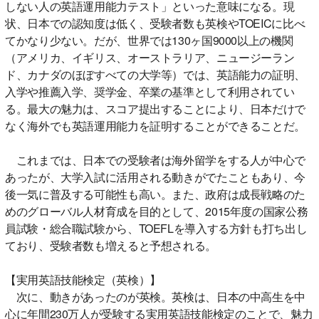
しない人の英語運用能力テスト」といった意味になる。現
状、日本での認知度は低く、受験者数も英検やTOEICに比べ
てかなり少ない。だが、世界では130ヶ国9000以上の機関
（アメリカ、イギリス、オーストラリア、ニュージーラン
ド、カナダのほぼすべての大学等）では、英語能力の証明、
入学や推薦入学、奨学金、卒業の基準として利用されてい
る。最大の魅力は、スコア提出することにより、日本だけで
なく海外でも英語運用能力を証明することができることだ。
これまでは、日本での受験者は海外留学をする人が中心で
あったが、大学入試に活用される動きがでたこともあり、今
後一気に普及する可能性も高い。また、政府は成長戦略のた
めのグローバル人材育成を目的として、2015年度の国家公務
員試験・総合職試験から、TOEFLを導入する方針も打ち出し
ており、受験者数も増えると予想される。
【実用英語技能検定（英検）】
次に、動きがあったのが英検。英検は、日本の中高生を中
心に年間230万人が受験する実用英語技能検定のことで、魅力