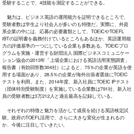
受験することで、4技能を測定することができる。
魅力は、ビジネス英語の運用能力を証明できるところで、
受験者数は学生より社会人が多いのも特徴だ。実際に、外資
系企業の中には、応募の必要書類として、TOEICやTOEFL
iBTの証明書を義務付けているところもあるほか、英語運用能
力の評価基準の一つにしている企業も多数ある。TOEICプロ
グラムを実施・運営する財団法人 国際ビジネスコミュニケー
ション協会の2013年「上場企業における英語活用実態調査」
報告書（有効回答数304社）によると、75％の企業が英語を使
用する場面があり、28.5％の企業が海外出張者選抜にTOEIC
テストを利用。また、2014年度、新入社員にTOEIC IPテスト
（団体特別受験制度）を実施している企業数は791社、新入社
員の受験者数は3万212人と過去最高を記録している。
それぞれの特徴と魅力を活かして成長を続ける英語検定試
験。政府のTOEFL活用で、さらに大きな変化が生まれるの
か、今後に注目していきたい。