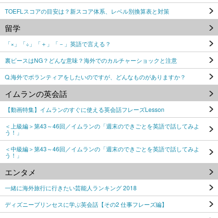
TOEFLスコアの目安は？新スコア体系、レベル別換算表と対策
留学
「×」「÷」「＋」「－」英語で言える？
裏ピースはNG？どんな意味？海外でのカルチャーショックと注意
Q.海外でボランティアをしたいのですが、どんなものがありますか？
イムランの英会話
【動画特集】イムランのすぐに使える英会話フレーズLesson
＜上級編＞第43～46回／イムランの「週末のできごとを英語で話してみよ
う！」
＜中級編＞第43～46回／イムランの「週末のできごとを英語で話してみよ
う！」
エンタメ
一緒に海外旅行に行きたい芸能人ランキング 2018
ディズニープリンセスに学ぶ英会話【その2 仕事フレーズ編】