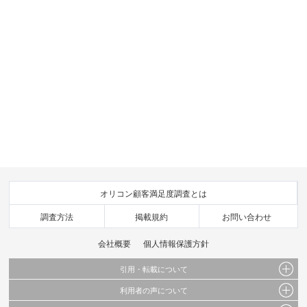
オリコン顧客満足度調査とは
調査方法
掲載規約
お問い合わせ
会社概要
個人情報保護方針
引用・転載について
利用者の声について
当サイトで公開されている情報（文字、写真、イラスト、画像データ等）及びこれらの配
置・編集および構造などについての著作権は株式会社oricon MEに帰属しております。