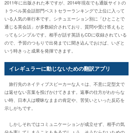
2011年に出版された本ですが、2014年現在でも通販サイトの
トラベル英会話部門ベストセラーランキングで上位に入って
いる人気の単行本です。シチュエーション別に「ひとことで
通じる英会話」が多数紹介されており、質問や受け答えもと
ってもシンプルです。相手が話す英語もCDに収録されている
ので、予習のつもりで出発までに聞き込んでおけば、いざと
いう時きっと成果を発揮できます。
イレギュラーに動じないための翻訳アプリ
旅行先のネイティブスピーカーな人々は、不意に定型文で
は返せない言葉を投げかけてきます。返事の仕方がわからな
い時、日本人は曖昧なままの肯定や、苦笑いといった反応を
示しがちです。
しかしそれではコミュニケーションが成立せず、相手の気
分を害してしまうこともあるでしょう。そうならないための