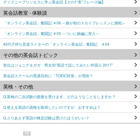
ディズニープリンセスに学ぶ英会話【その1“美”フレーズ編】
英会話教室 - 体験談
「オンライン英会話」奮闘記 ＃06 ～娘が初のスカイプレッスンに挑戦～
「オンライン英会話」奮闘記 ＃05 ～ついに娘編に突入～
40代子持ち音楽ライターの「オンライン英会話」奮闘記 ＃04
その他の英会話トピック
首位はジョニデ＆ガガ 男女別“英語で話してみたい外国人 2017”
英会話スクールの受講目的に「TOEIC対策」が増加？
英検・その他
Q.英検の二次試験の面接を受けます。どのようなことをしますか？
Q.使える英語の資格を取得したいのですが、おすすめは？
Q.とりあえず英語の検定試験は受けたほうがいい？
PR