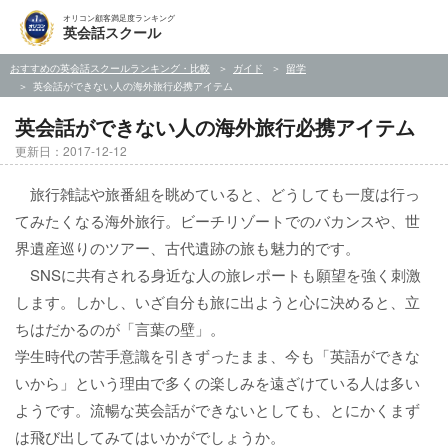
オリコン顧客満足度ランキング
英会話スクール
おすすめの英会話スクールランキング・比較
ガイド
留学
英会話ができない人の海外旅行必携アイテム
英会話ができない人の海外旅行必携アイテム
更新日：2017-12-12
旅行雑誌や旅番組を眺めていると、どうしても一度は行っ
てみたくなる海外旅行。ビーチリゾートでのバカンスや、世
界遺産巡りのツアー、古代遺跡の旅も魅力的です。
SNSに共有される身近な人の旅レポートも願望を強く刺激
します。しかし、いざ自分も旅に出ようと心に決めると、立
ちはだかるのが「言葉の壁」。
学生時代の苦手意識を引きずったまま、今も「英語ができな
いから」という理由で多くの楽しみを遠ざけている人は多い
ようです。流暢な英会話ができないとしても、とにかくまず
は飛び出してみてはいかがでしょうか。