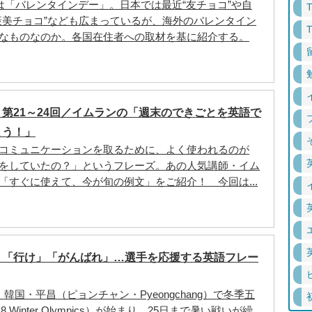
は「バレンタインデー」。日本では最近“友チョコ”や自
褒美チョコ”なども広まっているが、海外のバレンタイン
なものなのか。各国在住者への取材を基に紹介する。
第21～24回／イムランの「週末のできごとを英語で
よう！」
コミュニケーションを取るために、よく使われるのが
をしていたの？」というフレーズ。あの人気講師・イム
「すぐに使えて、今が旬の例文」をご紹介！ 今回は...
！「行け」「がんばれ」…選手を応援する英語フレー
韓国・平昌（ピョンチャン・Pyeongchang）で冬季五
018 Winter Olympics）が始まり、25日まで暑い戦いが繰