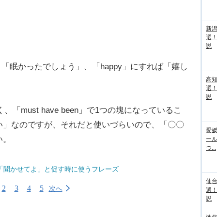
新
選
説
えると「眠かったでしょう」、「happy」にすれば「嬉し
高
。
選
説
must have been」で1つの塊になっているこ
い」なのですが、それだと使いづらいので、「〇〇
愛媛
い。
ー
つ...
「聞かせてよ」と促す時に使うフレーズ
仙
2
3
4
5
次へ
選
説