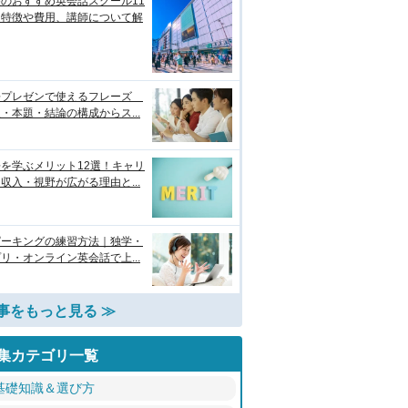
のおすすめ英会話スクール11
！特徴や費用、講師について解
語プレゼンで使えるフレーズ
・本題・結論の構成からス...
を学ぶメリット12選！キャリ
収入・視野が広がる理由と...
ピーキングの練習方法｜独学・
リ・オンライン英会話で上...
事をもっと見る ≫
集カテゴリ一覧
基礎知識＆選び方