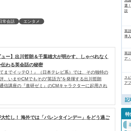
池袋
選
説
日常会話
エンタメ
英
導入
英語
ビュー】出川哲朗＆千葉雄大が明かす、しゃべれなく
ア・
か伝わる英会話の秘密
てまでイッテQ！』（日本テレビ系）では、その独特の
ス
評。いまやCMでもその“英語力”を発揮する出川哲朗
アプ
通信講座の『進研ゼミ』のCMキャラクターに起用され
記
特
が大忙し！ 海外では「バレンタインデー」をどう過ご