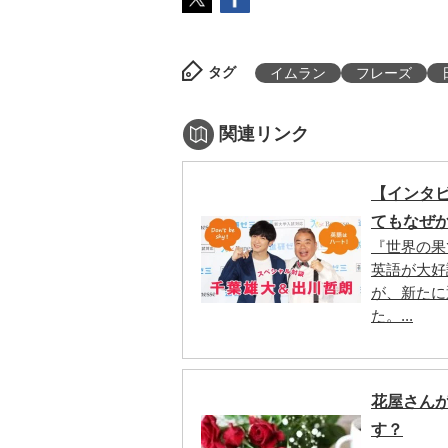
タグ
イムラン
フレーズ
関連リンク
【インタ
てもなぜ
『世界の果
英語が大好
が、新たに
た。...
花屋さん
す？