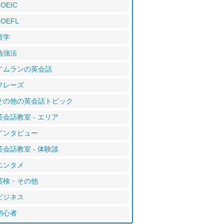
TOEIC
TOEFL
留学
勉強法
イムランの英会話
フレーズ
その他の英会話トピック
英会話教室 - エリア
インタビュー
英会話教室 - 体験談
エンタメ
英検・その他
ビジネス
初心者