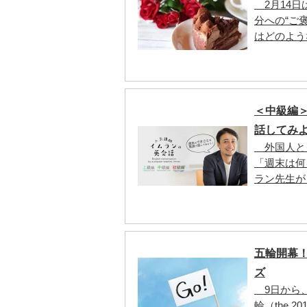
2月14日
分への“ご
はどのよう
＜中級編＞
話してみ
外国人と
「週末は何
ラン先生が
五輪開幕
ズ
9日から、
輪（the 2