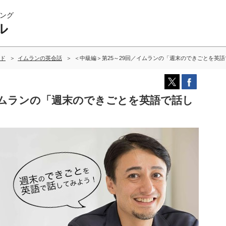
ング
ル
ド
イムランの英会話
＜中級編＞第25～29回／イムランの「週末のできごとを英
イムランの「週末のできごとを英語で話し