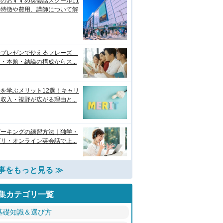
のおすすめ英会話スクール11
！特徴や費用、講師について解
語プレゼンで使えるフレーズ
・本題・結論の構成からス...
を学ぶメリット12選！キャリ
収入・視野が広がる理由と...
ピーキングの練習方法｜独学・
リ・オンライン英会話で上...
事をもっと見る ≫
集カテゴリ一覧
基礎知識＆選び方