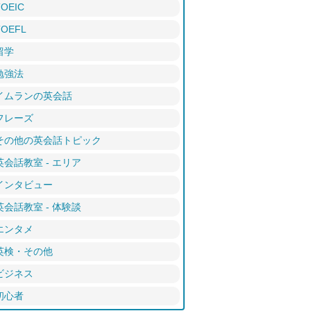
TOEIC
TOEFL
留学
勉強法
イムランの英会話
フレーズ
その他の英会話トピック
英会話教室 - エリア
インタビュー
英会話教室 - 体験談
エンタメ
英検・その他
ビジネス
初心者