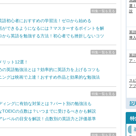
池袋
選
特集一覧を見る
説
英語初心者におすすめの学習法！ゼロから始める
話ができるようになるには？マスターするポイントを解
英
ロから英語を勉強する方法！初心者でも挫折しないコツ
導入
特集一覧を見る
英語
ア・
メリット12選！
めの英語勉強法とは？効率的に英語力を上げるコツも
ニングは映画で上達！おすすめ作品と効果的な勉強法
ス
アプ
特集一覧を見る
リーディングに有効な対策とは？パート別の勉強法も
記
なTOEICの点数は？いつまでに受けるべきかも解説
特
スコアレベルの目安を解説！点数別の英語力と評価基準
特集一覧を見る