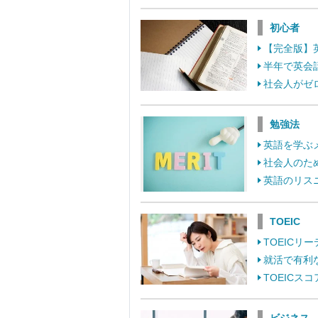
初心者
【完全版】
半年で英会
社会人がゼ
勉強法
英語を学ぶ
社会人のた
英語のリス
TOEIC
TOEIC
就活で有利
TOEIC