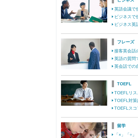
ビジネス
英語会議で
ビジネスで
ビジネス英
フレーズ
接客英会話
英語の質問
英会話での
TOEFL
TOEFL
TOEFL
TOEFL
留学
「×」「÷