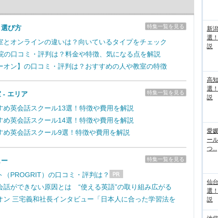
特集一覧を見る
＆選び方
新
選
室とオンラインの違いは？向いているタイプをチェック
説
学院の口コミ・評判は？料金や特徴、気になる点を解説
ーオン】の口コミ・評判は？おすすめの人や教室の特徴
高
選
特集一覧を見る
 - エリア
説
すめ英会話スクール13選！特徴や費用を解説
すめ英会話スクール14選！特徴や費用を解説
愛媛
すめ英会話スクール9選！特徴や費用を解説
ー
つ...
特集一覧を見る
ュー
（PROGRIT）の口コミ・評判は？
仙
会話ができない原因とは “使える英語”の取り組み広がる
選
オン 三宅義和社長インタビュー「日本人に合った学習法を
説