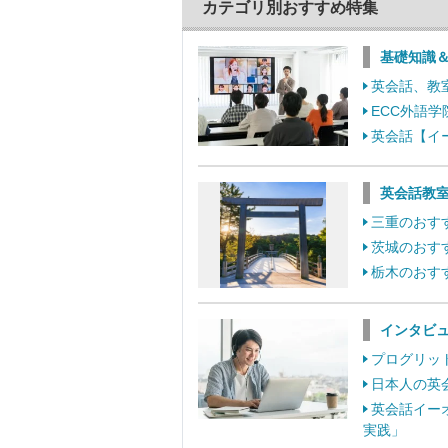
カテゴリ別おすすめ特集
基礎知識
英会話、教
ECC外語
英会話【イ
英会話教室
三重のおす
茨城のおす
栃木のおす
インタビ
プログリット
日本人の英
英会話イー
実践」