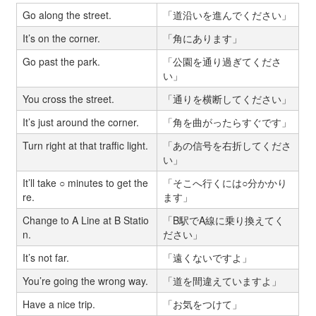
Go along the street.
「道沿いを進んでください」
It’s on the corner.
「角にあります」
Go past the park.
「公園を通り過ぎてくださ
い」
You cross the street.
「通りを横断してください」
It’s just around the corner.
「角を曲がったらすぐです」
Turn right at that traffic light.
「あの信号を右折してくださ
い」
It’ll take ○ minutes to get the
「そこへ行くには○分かかり
re.
ます」
Change to A Line at B Statio
「B駅でA線に乗り換えてく
n.
ださい」
It’s not far.
「遠くないですよ」
You’re going the wrong way.
「道を間違えていますよ」
Have a nice trip.
「お気をつけて」