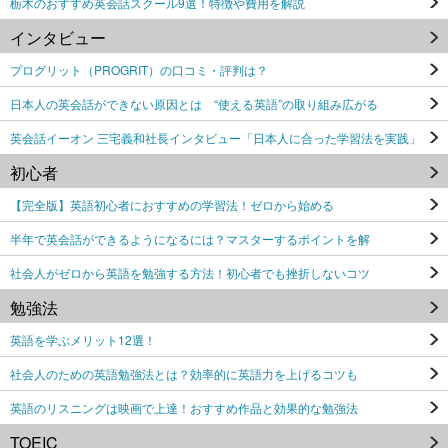
栃木のおすすめ英会話スクール9選！特徴や費用を解説
インタビュー
プログリット（PROGRIT）の口コミ・評判は？
日本人の英会話ができない原因とは “使える英語”の取り組み広がる
英会話イーオン 三宅義和社長インタビュー「日本人に合った学習法を実践」
初心者
【完全版】英語初心者におすすめの学習法！ゼロから始める
半年で英会話ができるようになるには？マスターするポイントを解
社会人がゼロから英語を勉強する方法！初心者でも挫折しないコツ
勉強法
英語を学ぶメリット12選！
社会人のための英語勉強法とは？効率的に英語力を上げるコツも
英語のリスニングは映画で上達！おすすめ作品と効果的な勉強法
TOEIC