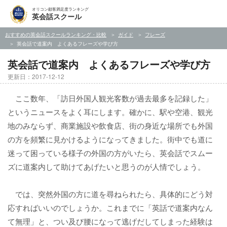
オリコン顧客満足度ランキング
英会話スクール
おすすめの英会話スクールランキング・比較
ガイド
フレーズ
英会話で道案内 よくあるフレーズや学び方
英会話で道案内 よくあるフレーズや学び方
更新日：2017-12-12
ここ数年、「訪日外国人観光客数が過去最多を記録した」
というニュースをよく耳にします。確かに、駅や空港、観光
地のみならず、商業施設や飲食店、街の身近な場所でも外国
の方を頻繁に見かけるようになってきました。街中でも道に
迷って困っている様子の外国の方がいたら、英会話でスムー
ズに道案内して助けてあげたいと思うのが人情でしょう。
では、突然外国の方に道を尋ねられたら、具体的にどう対
応すればいいのでしょうか。これまでに「英話で道案内なん
て無理」と、つい及び腰になって逃げだしてしまった経験は