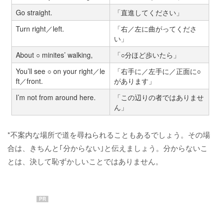
Go straight.
「直進してください」
Turn right／left.
「右／左に曲がってくださ
い」
About ○ minites’ walking,
「○分ほど歩いたら」
You’ll see ○ on your right／le
「右手に／左手に／正面に○
ft／front.
があります」
I’m not from around here.
「この辺りの者ではありませ
ん」
*不案内な場所で道を尋ねられることもあるでしょう。その場
合は、きちんと｢分からない｣と伝えましょう。分からないこ
とは、決して恥ずかしいことではありません。
PR