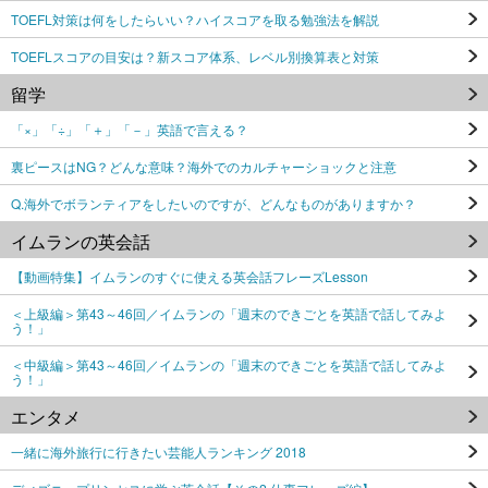
TOEFL対策は何をしたらいい？ハイスコアを取る勉強法を解説
TOEFLスコアの目安は？新スコア体系、レベル別換算表と対策
留学
「×」「÷」「＋」「－」英語で言える？
裏ピースはNG？どんな意味？海外でのカルチャーショックと注意
Q.海外でボランティアをしたいのですが、どんなものがありますか？
イムランの英会話
【動画特集】イムランのすぐに使える英会話フレーズLesson
＜上級編＞第43～46回／イムランの「週末のできごとを英語で話してみよ
う！」
＜中級編＞第43～46回／イムランの「週末のできごとを英語で話してみよ
う！」
エンタメ
一緒に海外旅行に行きたい芸能人ランキング 2018