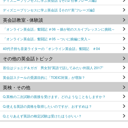
ディズニープリンセスに学ぶ英会話【その2 仕事フレーズ編】
ディズニープリンセスに学ぶ英会話【その1“美”フレーズ編】
英会話教室 - 体験談
「オンライン英会話」奮闘記 ＃06 ～娘が初のスカイプレッスンに挑戦～
「オンライン英会話」奮闘記 ＃05 ～ついに娘編に突入～
40代子持ち音楽ライターの「オンライン英会話」奮闘記 ＃04
その他の英会話トピック
首位はジョニデ＆ガガ 男女別“英語で話してみたい外国人 2017”
英会話スクールの受講目的に「TOEIC対策」が増加？
英検・その他
Q.英検の二次試験の面接を受けます。どのようなことをしますか？
Q.使える英語の資格を取得したいのですが、おすすめは？
Q.とりあえず英語の検定試験は受けたほうがいい？