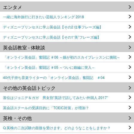
エンタメ
一緒に海外旅行に行きたい芸能人ランキング 2018
ディズニープリンセスに学ぶ英会話【その2 仕事フレーズ編】
ディズニープリンセスに学ぶ英会話【その1“美”フレーズ編】
英会話教室 - 体験談
「オンライン英会話」奮闘記 ＃06 ～娘が初のスカイプレッスンに挑戦～
「オンライン英会話」奮闘記 ＃05 ～ついに娘編に突入～
40代子持ち音楽ライターの「オンライン英会話」奮闘記 ＃04
その他の英会話トピック
首位はジョニデ＆ガガ 男女別“英語で話してみたい外国人 2017”
英会話スクールの受講目的に「TOEIC対策」が増加？
英検・その他
Q.英検の二次試験の面接を受けます。どのようなことをしますか？