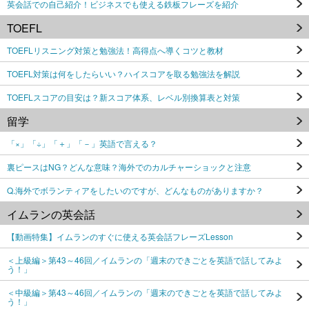
英会話での自己紹介！ビジネスでも使える鉄板フレーズを紹介
TOEFL
TOEFLリスニング対策と勉強法！高得点へ導くコツと教材
TOEFL対策は何をしたらいい？ハイスコアを取る勉強法を解説
TOEFLスコアの目安は？新スコア体系、レベル別換算表と対策
留学
「×」「÷」「＋」「－」英語で言える？
裏ピースはNG？どんな意味？海外でのカルチャーショックと注意
Q.海外でボランティアをしたいのですが、どんなものがありますか？
イムランの英会話
【動画特集】イムランのすぐに使える英会話フレーズLesson
＜上級編＞第43～46回／イムランの「週末のできごとを英語で話してみよ
う！」
＜中級編＞第43～46回／イムランの「週末のできごとを英語で話してみよ
う！」