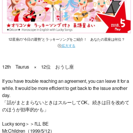
12星座の“今日の運勢”とラッキーソングをご紹介！ あなたの星座は何位？
拡大する
12th Taurus × 12位 おうし座
If you have trouble reaching an agreement, you can leave it for a
while. It would be more efficient to get back to the issue another
day.
「話がまとまらないときはスルーしてOK。続きは日を改めて
のほうが効率的かも」
Lucky song＞＞I'LL BE
Mr.Children（1999/5/12）