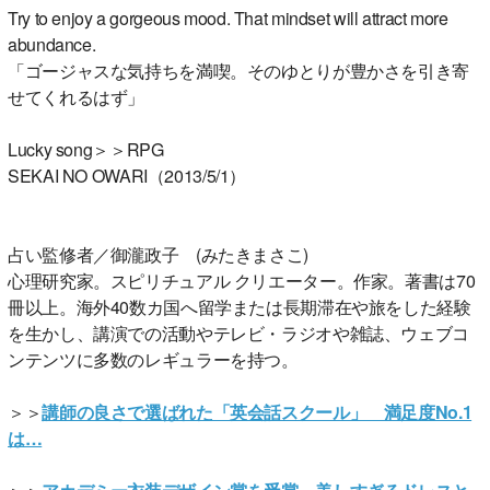
Try to enjoy a gorgeous mood. That mindset will attract more
abundance.
「ゴージャスな気持ちを満喫。そのゆとりが豊かさを引き寄
せてくれるはず」
Lucky song＞＞RPG
SEKAI NO OWARI（2013/5/1）
占い監修者／御瀧政子 (みたきまさこ)
心理研究家。スピリチュアル クリエーター。作家。著書は70
冊以上。海外40数カ国へ留学または長期滞在や旅をした経験
を生かし、講演での活動やテレビ・ラジオや雑誌、ウェブコ
ンテンツに多数のレギュラーを持つ。
＞＞
講師の良さで選ばれた「英会話スクール」 満足度No.1
は…