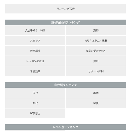
ランキングTOP
評価項目別ランキング
入会手続き・特典
講師
スタッフ
カリキュラム・教材
教室環境
授業の受けやすさ
レッスンの環境
費用
学習効果
サポート体制
年代別ランキング
20代
30代
40代
50代
60代以上
レベル別ランキング