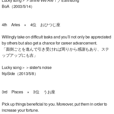
Lucky song＞＞Shine We Are！／Earthsong
BoA（2003/5/14）
4th Aries × 4位 おひつじ座
Willingly take on difficult tasks and you’ll not only be appreciated
by others but also get a chance for career advancement.
「面倒ごとを進んで引き受ければ周りから感謝もあり、ステ
ップアップにも吉」
Lucky song＞＞sister's noise
fripSide（2013/5/8）
3rd Pisces × 3位 うお座
Pick up things beneficial to you. Moreover, put them in order to
increase your fortune.