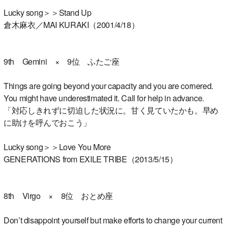
Lucky song＞＞Stand Up
倉木麻衣／MAI KURAKI（2001/4/18）
9th Gemini × 9位 ふたご座
Things are going beyond your capacity and you are cornered.
You might have underestimated it. Call for help in advance.
「対応しきれずに切迫した状況に。甘く見ていたかも。早め
に助けを呼んでおこう」
Lucky song＞＞Love You More
GENERATIONS from EXILE TRIBE（2013/5/15）
8th Virgo × 8位 おとめ座
Don’t disappoint yourself but make efforts to change your current