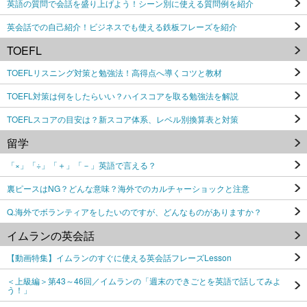
英語の質問で会話を盛り上げよう！シーン別に使える質問例を紹介
英会話での自己紹介！ビジネスでも使える鉄板フレーズを紹介
TOEFL
TOEFLリスニング対策と勉強法！高得点へ導くコツと教材
TOEFL対策は何をしたらいい？ハイスコアを取る勉強法を解説
TOEFLスコアの目安は？新スコア体系、レベル別換算表と対策
留学
「×」「÷」「＋」「－」英語で言える？
裏ピースはNG？どんな意味？海外でのカルチャーショックと注意
Q.海外でボランティアをしたいのですが、どんなものがありますか？
イムランの英会話
【動画特集】イムランのすぐに使える英会話フレーズLesson
＜上級編＞第43～46回／イムランの「週末のできごとを英語で話してみよ
う！」