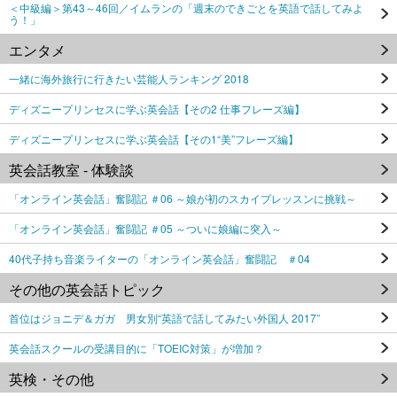
＜中級編＞第43～46回／イムランの「週末のできごとを英語で話してみよ
う！」
エンタメ
一緒に海外旅行に行きたい芸能人ランキング 2018
ディズニープリンセスに学ぶ英会話【その2 仕事フレーズ編】
ディズニープリンセスに学ぶ英会話【その1“美”フレーズ編】
英会話教室 - 体験談
「オンライン英会話」奮闘記 ＃06 ～娘が初のスカイプレッスンに挑戦～
「オンライン英会話」奮闘記 ＃05 ～ついに娘編に突入～
40代子持ち音楽ライターの「オンライン英会話」奮闘記 ＃04
その他の英会話トピック
首位はジョニデ＆ガガ 男女別“英語で話してみたい外国人 2017”
英会話スクールの受講目的に「TOEIC対策」が増加？
英検・その他