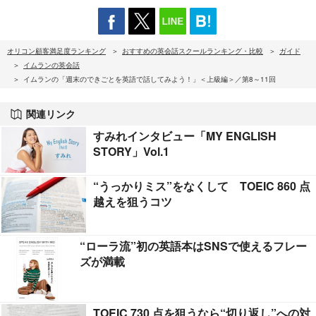
オリコン顧客満足度ランキング
おすすめの英会話スクールランキング・比較
ガイド
イムランの英会話
イムランの「週末のできごとを英語で話してみよう！」＜上級編＞／第8～11回
関連リンク
すみれインタビュー「MY ENGLISH
STORY」Vol.1
“うっかりミス”をなくして TOEIC 860 点
越えを狙うコツ
“ローラ流”初の英語本はSNSで使えるフレー
ズが満載
TOEIC 730 点を狙うなら“切り返し”への対