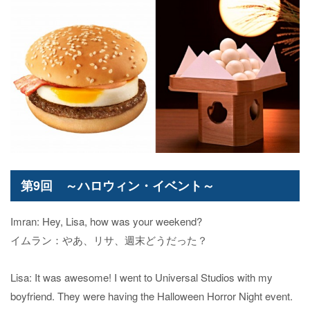
第9回 ～ハロウィン・イベント～
Imran: Hey, Lisa, how was your weekend?
イムラン：やあ、リサ、週末どうだった？
Lisa: It was awesome! I went to Universal Studios with my
boyfriend. They were having the Halloween Horror Night event.