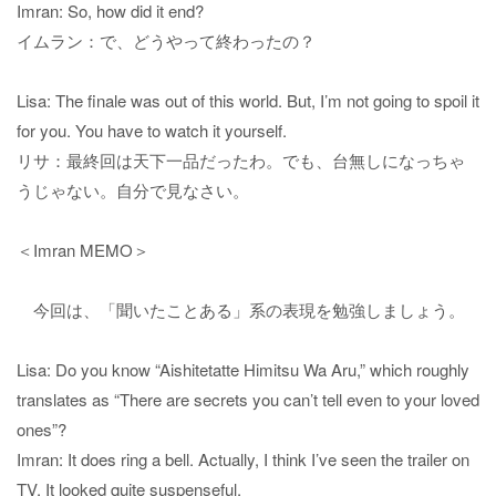
Imran: So, how did it end?
イムラン：で、どうやって終わったの？
Lisa: The finale was out of this world. But, I’m not going to spoil it
for you. You have to watch it yourself.
リサ：最終回は天下一品だったわ。でも、台無しになっちゃ
うじゃない。自分で見なさい。
＜Imran MEMO＞
今回は、「聞いたことある」系の表現を勉強しましょう。
Lisa: Do you know “Aishitetatte Himitsu Wa Aru,” which roughly
translates as “There are secrets you can’t tell even to your loved
ones”?
Imran: It does ring a bell. Actually, I think I’ve seen the trailer on
TV. It looked quite suspenseful.