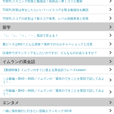
TOEFLリスニング対策と勉強法！高得点へ導くコツと教材
TOEFL対策は何をしたらいい？ハイスコアを取る勉強法を解説
TOEFLスコアの目安は？新スコア体系、レベル別換算表と対策
留学
「×」「÷」「＋」「－」英語で言える？
裏ピースはNG？どんな意味？海外でのカルチャーショックと注意
Q.海外でボランティアをしたいのですが、どんなものがありますか？
イムランの英会話
【動画特集】イムランのすぐに使える英会話フレーズLesson
＜上級編＞第43～46回／イムランの「週末のできごとを英語で話してみよ
う！」
＜中級編＞第43～46回／イムランの「週末のできごとを英語で話してみよ
う！」
エンタメ
一緒に海外旅行に行きたい芸能人ランキング 2018