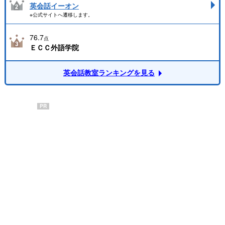
英会話イーオン
※公式サイトへ遷移します。
76.7
点
ＥＣＣ外語学院
英会話教室ランキングを見る
PR