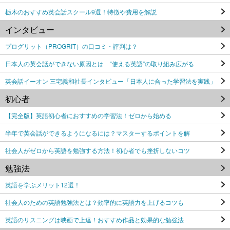
栃木のおすすめ英会話スクール9選！特徴や費用を解説
インタビュー
プログリット（PROGRIT）の口コミ・評判は？
日本人の英会話ができない原因とは “使える英語”の取り組み広がる
英会話イーオン 三宅義和社長インタビュー「日本人に合った学習法を実践」
初心者
【完全版】英語初心者におすすめの学習法！ゼロから始める
半年で英会話ができるようになるには？マスターするポイントを解
社会人がゼロから英語を勉強する方法！初心者でも挫折しないコツ
勉強法
英語を学ぶメリット12選！
社会人のための英語勉強法とは？効率的に英語力を上げるコツも
英語のリスニングは映画で上達！おすすめ作品と効果的な勉強法