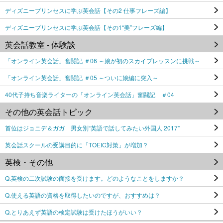
ディズニープリンセスに学ぶ英会話【その2 仕事フレーズ編】
ディズニープリンセスに学ぶ英会話【その1“美”フレーズ編】
英会話教室 - 体験談
「オンライン英会話」奮闘記 ＃06 ～娘が初のスカイプレッスンに挑戦～
「オンライン英会話」奮闘記 ＃05 ～ついに娘編に突入～
40代子持ち音楽ライターの「オンライン英会話」奮闘記 ＃04
その他の英会話トピック
首位はジョニデ＆ガガ 男女別“英語で話してみたい外国人 2017”
英会話スクールの受講目的に「TOEIC対策」が増加？
英検・その他
Q.英検の二次試験の面接を受けます。どのようなことをしますか？
Q.使える英語の資格を取得したいのですが、おすすめは？
Q.とりあえず英語の検定試験は受けたほうがいい？