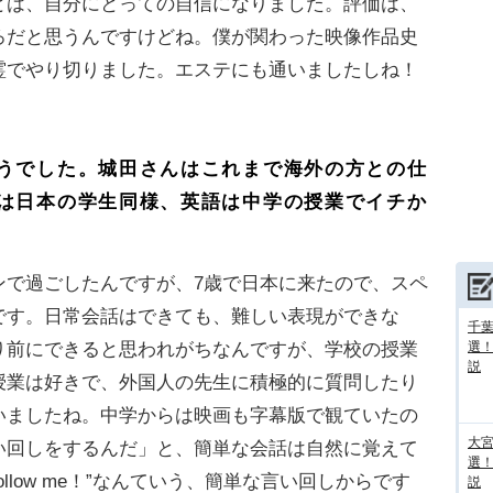
とは、自分にとっての自信になりました。評価は、
ろだと思うんですけどね。僕が関わった映像作品史
霊でやり切りました。エステにも通いましたしね！
うでした。城田さんはこれまで海外の方との仕
は日本の学生同様、英語は中学の授業でイチか
で過ごしたんですが、7歳で日本に来たので、スペ
です。日常会話はできても、難しい表現ができな
千葉
り前にできると思われがちなんですが、学校の授業
選
説
授業は好きで、外国人の先生に積極的に質問したり
いましたね。中学からは映画も字幕版で観ていたの
大宮
い回しをするんだ」と、簡単な会話は自然に覚えて
選
”“Follow me！”なんていう、簡単な言い回しからです
説