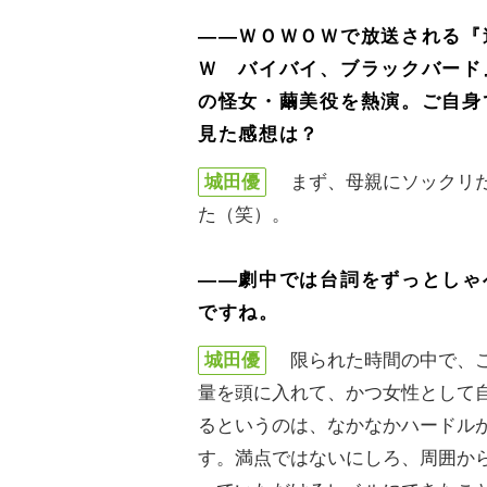
――ＷＯＷＯＷで放送される『
Ｗ バイバイ、ブラックバード
の怪女・繭美役を熱演。ご自身
見た感想は？
城田優
まず、母親にソックリだ
た（笑）。
――劇中では台詞をずっとしゃ
ですね。
城田優
限られた時間の中で、こ
量を頭に入れて、かつ女性として
るというのは、なかなかハードル
す。満点ではないにしろ、周囲から