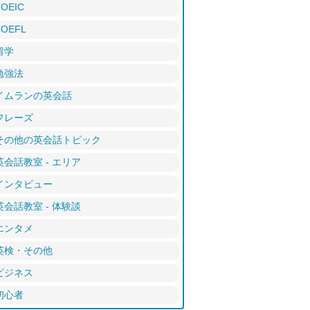
TOEIC
TOEFL
留学
勉強法
イムランの英会話
フレーズ
その他の英会話トピック
英会話教室 - エリア
インタビュー
英会話教室 - 体験談
エンタメ
英検・その他
ビジネス
初心者