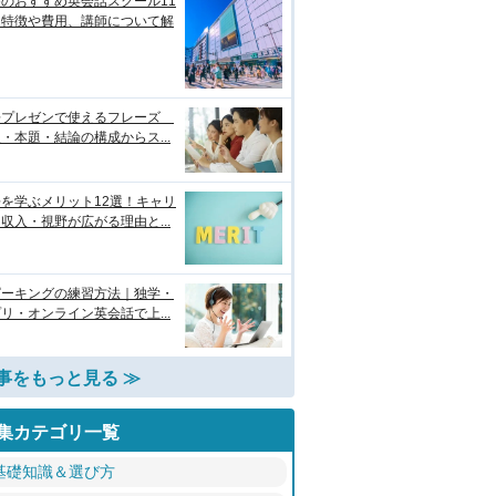
のおすすめ英会話スクール11
！特徴や費用、講師について解
語プレゼンで使えるフレーズ
・本題・結論の構成からス...
を学ぶメリット12選！キャリ
収入・視野が広がる理由と...
ピーキングの練習方法｜独学・
リ・オンライン英会話で上...
事をもっと見る ≫
集カテゴリ一覧
基礎知識＆選び方