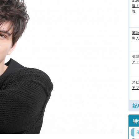
池袋
選
説
英
導入
英語
ア・
ス
アプ
記
特