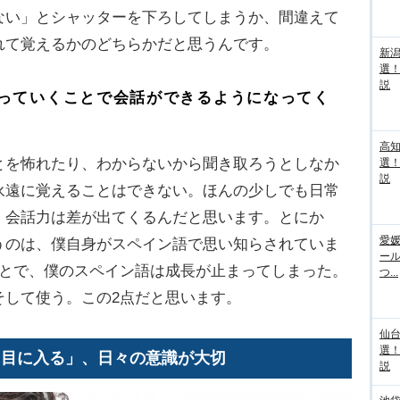
ない」とシャッターを下ろしてしまうか、間違えて
れて覚えるかのどちらかだと思うんです。
新
選
説
っていくことで会話ができるようになってく
高
を怖れたり、わからないから聞き取ろうとしなか
選
説
永遠に覚えることはできない。ほんの少しでも日常
、会話力は差が出てくるんだと思います。とにか
愛媛
うのは、僕自身がスペイン語で思い知らされていま
ー
ことで、僕のスペイン語は成長が止まってしまった。
つ...
そして使う。この2点だと思います。
仙
選
に目に入る」、日々の意識が大切
説