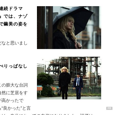
連続ドラマ
』では、ナゾ
で繭美の姿を
なと思いまし
べりっぱなし
の膨大な台詞
自然に芝居をす
が高かったで
“良かった”と言
PR