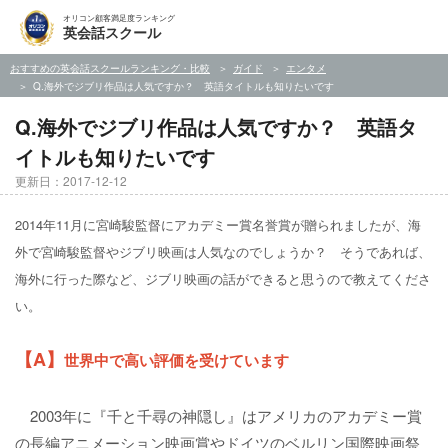
オリコン顧客満足度ランキング
英会話スクール
おすすめの英会話スクールランキング・比較
ガイド
エンタメ
Q.海外でジブリ作品は人気ですか？ 英語タイトルも知りたいです
Q.海外でジブリ作品は人気ですか？ 英語タ
イトルも知りたいです
更新日：2017-12-12
2014年11月に宮崎駿監督にアカデミー賞名誉賞が贈られましたが、海
外で宮崎駿監督やジブリ映画は人気なのでしょうか？ そうであれば、
海外に行った際など、ジブリ映画の話ができると思うので教えてくださ
い。
【A】
世界中で高い評価を受けています
2003年に『千と千尋の神隠し』はアメリカのアカデミー賞
の長編アニメーション映画賞やドイツのベルリン国際映画祭