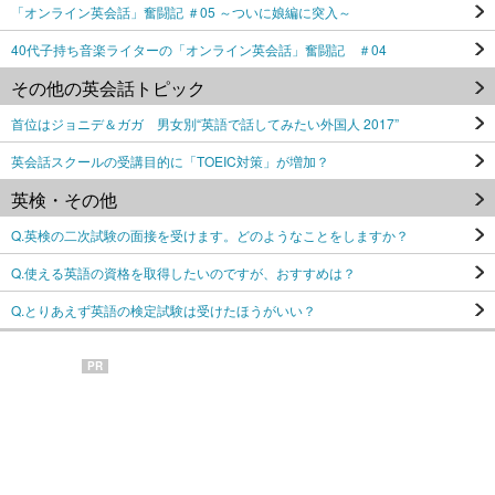
「オンライン英会話」奮闘記 ＃05 ～ついに娘編に突入～
40代子持ち音楽ライターの「オンライン英会話」奮闘記 ＃04
その他の英会話トピック
首位はジョニデ＆ガガ 男女別“英語で話してみたい外国人 2017”
英会話スクールの受講目的に「TOEIC対策」が増加？
英検・その他
Q.英検の二次試験の面接を受けます。どのようなことをしますか？
Q.使える英語の資格を取得したいのですが、おすすめは？
Q.とりあえず英語の検定試験は受けたほうがいい？
PR