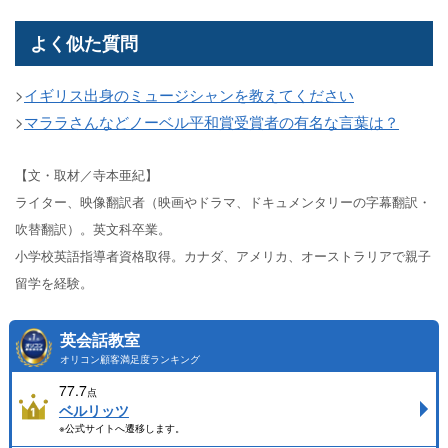
よく似た質問
>
イギリス出身のミュージシャンを教えてください
>
マララさんなどノーベル平和賞受賞者の有名な言葉は？
【文・取材／寺本亜紀】
ライター、映像翻訳者（映画やドラマ、ドキュメンタリーの字幕翻訳・
吹替翻訳）。英文科卒業。
小学校英語指導者資格取得。カナダ、アメリカ、オーストラリアで親子
留学を経験。
英会話教室
オリコン顧客満足度ランキング
77.7
点
ベルリッツ
※公式サイトへ遷移します。