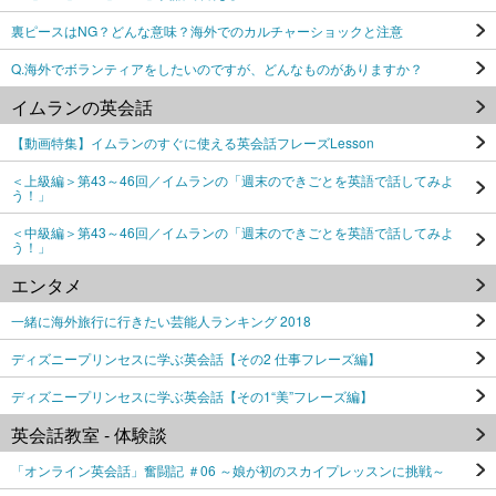
裏ピースはNG？どんな意味？海外でのカルチャーショックと注意
Q.海外でボランティアをしたいのですが、どんなものがありますか？
イムランの英会話
【動画特集】イムランのすぐに使える英会話フレーズLesson
＜上級編＞第43～46回／イムランの「週末のできごとを英語で話してみよ
う！」
＜中級編＞第43～46回／イムランの「週末のできごとを英語で話してみよ
う！」
エンタメ
一緒に海外旅行に行きたい芸能人ランキング 2018
ディズニープリンセスに学ぶ英会話【その2 仕事フレーズ編】
ディズニープリンセスに学ぶ英会話【その1“美”フレーズ編】
英会話教室 - 体験談
「オンライン英会話」奮闘記 ＃06 ～娘が初のスカイプレッスンに挑戦～