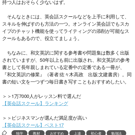
持つ人はおそらく少ないはず。
そんなときには、英会話スクールなどを上手に利用して、
スキルを伸ばすのも方法の一つ。オンライン英会話でもスカ
イプのチャット機能を使ってライティングの添削が可能なス
クールもあるので、役立てましょう。
ちなみに、和文英訳に関する参考書や問題集は数多く出版
されていますが、50年以上も前に出版され、和文英訳の参考
書として長年親しまれている定番中の定番である一冊が、
『和文英訳の修業』（著者:佐々木高政 出版:文建書房）。同
書の短い文を一つずつ毎日書き写すこともおすすめしたい。
＞＞1万7000人がレッスン料で選んだ
【英会話スクール】ランキング
＞＞ビジネスマンが選んだ満足度が高い
【英会話スクール】ベスト17
独学
教材
おすすめ
上達
初心者
勉強法