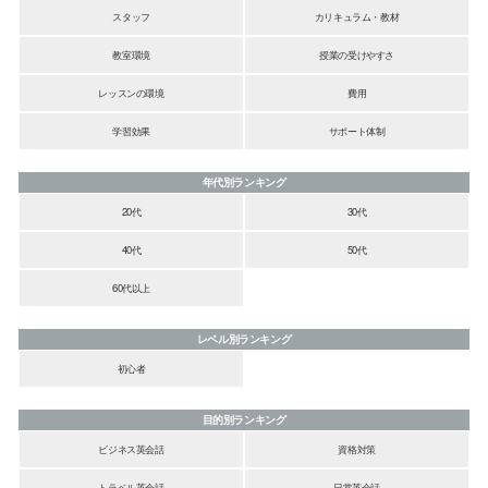
スタッフ
カリキュラム・教材
教室環境
授業の受けやすさ
レッスンの環境
費用
学習効果
サポート体制
年代別ランキング
20代
30代
40代
50代
60代以上
レベル別ランキング
初心者
目的別ランキング
ビジネス英会話
資格対策
トラベル英会話
日常英会話