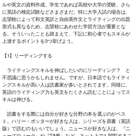
ルや英文の資料作成、学生であれば高校や大学の受験、さら
に英語の検定試験などさまざまだ。特に大学入試の場合は、
志望校によって和文英訳と自由英作文とライティングの出題
形式も異なるため、志望校にあわせた学習方法が重要とな
る。そういったことも踏まえて、下記に初心者でもスキルが
上達するポイントを3つ挙げよう。
【1】リーディングする
ライティングスキルを伸ばしたいのにリーディング？ と
不思議に思うかもしれません。ですが、日本語でもライティ
ングスキルが高い人は読書家が多いとされてます。同様に、
英語のライティング力も英文をたくさん読むことによってス
キルは伸びる。
読書をする際には自分が好きな分野の本を選ぶのがベス
ト。ハリー・ポッターが好きな人は、シリーズを原書（英語
版）で読むのもいいでしょう。ニュースが好きな人は、『ニ
ューズウィーク』や『TIME』など。ネット上でも閲覧するこ