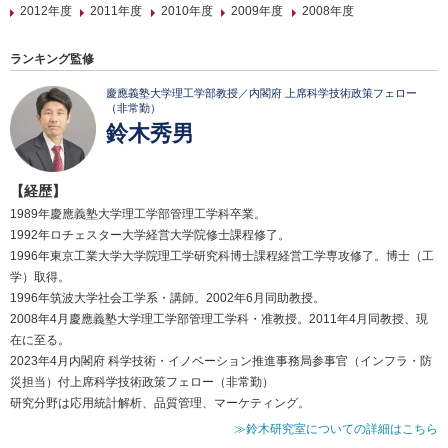
2012年度
2011年度
2010年度
2009年度
2008年度
ランキング監修
慶應義塾大学理工学部教授／内閣府 上席科学技術政策フェロー
（非常勤）
鈴木秀男
【経歴】
1989年慶應義塾大学理工学部管理工学科卒業。
1992年ロチェスター大学経営大学院修士課程修了。
1996年東京工業大学大学院理工学研究科博士課程経営工学専攻修了。博士（工
学）取得。
1996年筑波大学社会工学系・講師。2002年6月同助教授。
2008年4月慶應義塾大学理工学部管理工学科・准教授。2011年4月同教授、現
在に至る。
2023年4月内閣府 科学技術・イノベーション推進事務局参事官（インフラ・防
災担当）付上席科学技術政策フェロー（非常勤）
研究分野は応用統計解析、品質管理、マーケティング。
≫鈴木研究室についての詳細はこちら