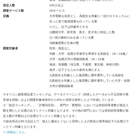
規定人数
100人以上
調査サービス数
18サービス
定義
大学受験を目的とし、高校生を対象に一定のカリキュラムに
沿った形で集団授業を行っている塾
ただし、以下は対象外とする
1)難関大学、医学部、美大、音大等に特化した塾
2)一部の教科のみを扱っている塾
3)映像授業が主体の塾
調査対象者
性別：指定なし
年齢：大学・短期大学進学を希望する高校生：16～18歳／
大学・短期大学の受験経験者：18～22歳
地域：首都圏（埼玉県、千葉県、東京都、神奈川県）
条件：以下どちらかの条件を満たす人
1)高校生を対象とした集団塾に通年通学している高校生
2)高校生を対象とした集団塾に通年通学していた大学・短期
大学の受験経験者
※オリコン顧客満足度ランキングは、データクリーニング（回収したデータから不正回答や異
常値を排除）および調査対象者条件から外れた回答を除外した上で作成しています。
※「総合ランキング」、「評価項目別」、部門の「業態別」においては有効回答者数が規定人
数を満たした企業のみランクイン対象となります。その他の部門においては有効回答者数が規
定人数の半数以上の企業がランクイン対象となります。
※総合得点が60.0点以上で、他人に薦めたくないと回答した人の割合が基準値以下の企業がラ
ンクイン対象となります。
≫ 詳細はこちら