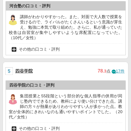
河合塾の口コミ・評判
講師がわかりやすかった。また、対面で大人数で授業を
受けるので、ライバルがたくさんいるという意識が芽生
え、勉強に本気で取り組めた。さらに、私が通っていた
校舎は自習室が集中しやすいような席配置になっていた。
（10代／女性）
その他の口コミ・評判
四谷学院
78
.3
点
17件
四谷学院の口コミ・評判
集団授業と55段階という部分的な個人指導の併用が同
じ塾内でできるため、教科により使い分けできた点。講
師の方々が熱量がありわかりやすい人が多かった点。教
室が全体的にきれいなのも通いやすいポイントでした。（20
代／女性）
その他の口コミ・評判