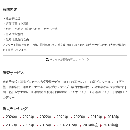
設問内容
・総合満足度
・評価項目（小項目）
・利用した感想（良かった点・悪かった点）
・他者推奨意向
・他者推奨意向理由
アンケート調査を実施した際の質問事項です。満足度評価項目のほか、該当サービスの利用状況や検討内
容を質問しています。
その他の設問内容はこちら
調査サービス
市進予備校 | 栄光ゼミナール大学受験ナビオ | ena | お茶ゼミ√＋（お茶ゼミルータス） | 河合
塾 | 京葉学院 | 湘南ゼミナール | 大学受験ステップ | 駿台予備学校 | Ｚ会進学教室 大学受験部 |
増田塾 | みすず学苑 | 山手学院 高校部 | 四谷学院 | 代々木ゼミナール | 臨海セミナー | 早稲田ア
カデミー
過去ランキング
2024年
2023年
2022年
2021年
2020年
2019年
2018年
2017年
2016年
2015年
2014-2015年
2014年度
2013年度