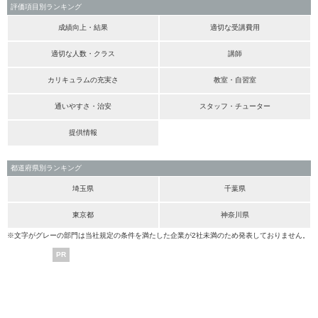
評価項目別ランキング
成績向上・結果
適切な受講費用
適切な人数・クラス
講師
カリキュラムの充実さ
教室・自習室
通いやすさ・治安
スタッフ・チューター
提供情報
都道府県別ランキング
埼玉県
千葉県
東京都
神奈川県
※文字がグレーの部門は当社規定の条件を満たした企業が2社未満のため発表しておりません。
PR