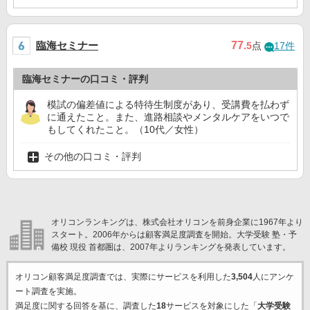
臨海セミナー
77
.5
点
17件
臨海セミナーの口コミ・評判
模試の偏差値による特待生制度があり、受講費を払わず
に通えたこと。また、進路相談やメンタルケアをいつで
もしてくれたこと。（10代／女性）
その他の口コミ・評判
オリコンランキングは、株式会社オリコンを前身企業に1967年より
スタート。2006年からは顧客満足度調査を開始。大学受験 塾・予
備校 現役 首都圏は、2007年よりランキングを発表しています。
オリコン顧客満足度調査では、実際にサービスを利用した
3,504
人にアンケ
ート調査を実施。
満足度に関する回答を基に、調査した
18
サービスを対象にした「
大学受験