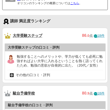
オリコンのランキングの概要については
こちら
。
講師 満足度ランキング
大学受験ステップ
86
.0
点
18件
大学受験ステップの口コミ・評判
勉強することへのメリットや、学力が低くても必死に勉
強すればよい大学に入れるということを熱く語ってくれ
たため、勉強の意欲が自発的に出た。（20代／女性）
その他の口コミ・評判
駿台予備学校
80
.9
点
18件
駿台予備学校の口コミ・評判