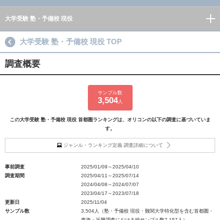
大学受験 塾・予備校 現役
大学受験 塾・予備校 現役 TOP
調査概要
サンプル数
3,504
人
この大学受験 塾・予備校 現役 首都圏ランキングは、オリコンの以下の調査に基づいていま
す。
ジャンル・ランキング定義 調査詳細について
事前調査
2025/01/09～2025/04/10
調査期間
2025/04/11～2025/07/14
2024/04/08～2024/07/07
2023/04/17～2023/07/18
更新日
2025/11/04
サンプル数
3,504人（塾・予備校 現役・難関大学特化型を含む首都圏・
東海・近畿調査における総サンプル数7,157人）