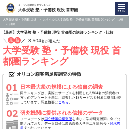
オリコン顧客満足度ランキング
大学受験 塾・予備校 現役 首都圏
大学受験 塾・予備校 現役
おすすめの大学受験 塾・予備校 現役 首都圏ランキング・比較
講師
【最新】大学受験 塾・予備校 現役 首都圏の講師ランキング・比較
／
／
3,504
最
新
名が選んだ
大学受験 塾・予備校 現役 首
都圏ランキング
オリコン顧客満足度調査の特徴
日本最大級の規模による独自の調査
同ランキングは、実際にサービスを利用した3,504名の消費者の
方々のアンケートを基に、調査した18サービスを対象に徹底比較
しています。調査概要は
こちら
。
研究機関に提供される信頼のデータ
ソースデータは
国立情報学研究所
を通じて学術研究機関に全て公
開されており、データ監修は慶應義塾大学理工学部教授・
鈴木秀
男
氏が行っています。