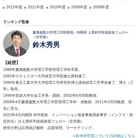
2012年度
2011年度
2010年度
2009年度
2008年度
ランキング監修
慶應義塾大学理工学部教授／内閣府 上席科学技術政策フェロー
（非常勤）
鈴木秀男
【経歴】
1989年慶應義塾大学理工学部管理工学科卒業。
1992年ロチェスター大学経営大学院修士課程修了。
1996年東京工業大学大学院理工学研究科博士課程経営工学専攻修了。博士（工
学）取得。
1996年筑波大学社会工学系・講師。2002年6月同助教授。
2008年4月慶應義塾大学理工学部管理工学科・准教授。2011年4月同教授、現
在に至る。
2023年4月内閣府 科学技術・イノベーション推進事務局参事官（インフラ・防
災担当）付上席科学技術政策フェロー（非常勤）
研究分野は応用統計解析、品質管理、マーケティング。
≫鈴木研究室についての詳細はこちら