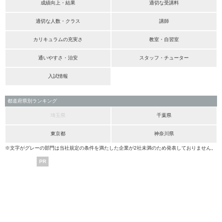
成績向上・結果
適切な受講料
適切な人数・クラス
講師
カリキュラムの充実さ
教室・自習室
通いやすさ・治安
スタッフ・チューター
入試情報
都道府県別ランキング
埼玉県
千葉県
東京都
神奈川県
※文字がグレーの部門は当社規定の条件を満たした企業が2社未満のため発表しておりません。
PR