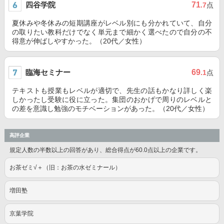
四谷学院
71
.7
点
夏休みや冬休みの短期講座がレベル別にも分かれていて、自分
の取りたい教科だけでなく単元まで細かく選べたので自分の不
得意が伸ばしやすかった。（20代／女性）
臨海セミナー
69
.1
点
テキストも授業もレベルが適切で、先生の話もかなり詳しく楽
しかったし受験に役に立った。集団のおかげで周りのレベルと
の差を意識し勉強のモチベーションがあった。（20代／女性）
高評企業
規定人数の半数以上の回答があり、総合得点が60.0点以上の企業です。
お茶ゼミ√＋（旧：お茶の水ゼミナール）
増田塾
京葉学院