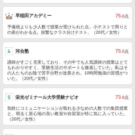
早稲田アカデミー
75
.6
点
予備校よりも少人数で授業が受けられた点。小テストで周りと
の差がわかる点。頻繁なクラス分けテスト。（20代／女性）
河合塾
75
.5
点
講師がすごく充実しており、その中でも人気講師の授業はとて
もわかりやすく、受験生活のサポートも徹底していた。私はそ
の人たちのお陰で苦手分野が改善され、10時間勉強の習慣がつ
いた。（20代／女性）
栄光ゼミナール大学受験ナビオ
73
.8
点
気軽にコミュニケーションが取れる少なめの人数での集団授業
と、明るく居心地の良い教室や自習室が特に気に入っていた。
（20代／女性）