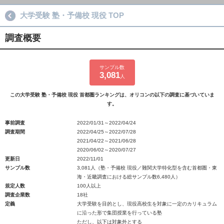
大学受験 塾・予備校 現役 TOP
調査概要
サンプル数
3,081
人
この大学受験 塾・予備校 現役 首都圏ランキングは、オリコンの以下の調査に基づいていま
す。
事前調査
2022/01/31～2022/04/24
調査期間
2022/04/25～2022/07/28
2021/04/22～2021/06/28
2020/06/02～2020/07/27
更新日
2022/11/01
サンプル数
3,081人（塾・予備校 現役／難関大学特化型を含む首都圏・東
海・近畿調査における総サンプル数6,480人）
規定人数
100人以上
調査企業数
18社
定義
大学受験を目的とし、現役高校生を対象に一定のカリキュラム
に沿った形で集団授業を行っている塾
ただし、以下は対象外とする