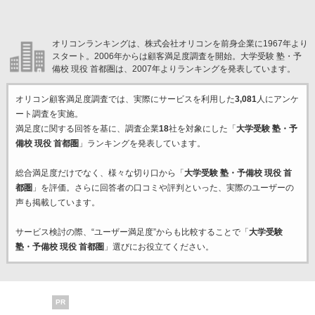
オリコンランキングは、株式会社オリコンを前身企業に1967年より
スタート。2006年からは顧客満足度調査を開始。大学受験 塾・予
備校 現役 首都圏は、2007年よりランキングを発表しています。
オリコン顧客満足度調査では、実際にサービスを利用した
3,081
人にアンケ
ート調査を実施。
満足度に関する回答を基に、調査企業
18
社を対象にした「
大学受験 塾・予
備校 現役 首都圏
」ランキングを発表しています。
総合満足度だけでなく、様々な切り口から「
大学受験 塾・予備校 現役 首
都圏
」を評価。さらに回答者の口コミや評判といった、実際のユーザーの
声も掲載しています。
サービス検討の際、“ユーザー満足度”からも比較することで「
大学受験
塾・予備校 現役 首都圏
」選びにお役立てください。
PR