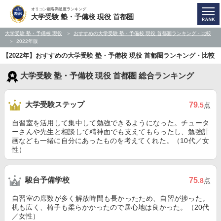
オリコン顧客満足度ランキング
大学受験 塾・予備校 現役 首都圏
大学受験 塾・予備校 現役
おすすめの大学受験 塾・予備校 現役 首都圏ランキング・比較
2022年版
【2022年】おすすめの大学受験 塾・予備校 現役 首都圏ランキング・比較
大学受験 塾・予備校 現役 首都圏 総合ランキング
大学受験ステップ
79
.5
点
自習室を活用して集中して勉強できるようになった。チュータ
ーさんや先生と相談して精神面でも支えてもらったし、勉強計
画なども一緒に自分にあったものを考えてくれた。（10代／女
性）
駿台予備学校
75
.8
点
自習室の席数が多く解放時間も長かったため、自習が捗った。
机も広く、椅子も柔らかかったので居心地は良かった。（20代
／女性）