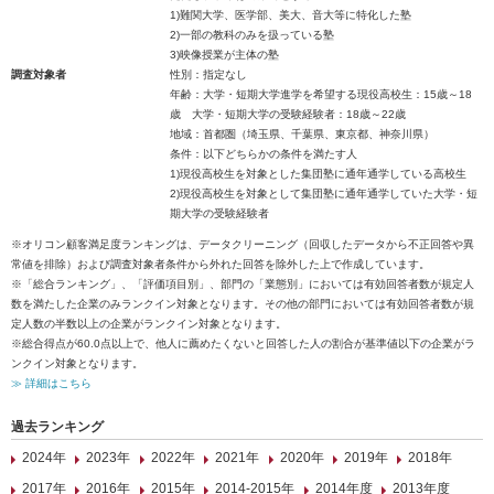
1)難関大学、医学部、美大、音大等に特化した塾
2)一部の教科のみを扱っている塾
3)映像授業が主体の塾
調査対象者
性別：指定なし
年齢：大学・短期大学進学を希望する現役高校生：15歳～18
歳 大学・短期大学の受験経験者：18歳～22歳
地域：首都圏（埼玉県、千葉県、東京都、神奈川県）
条件：以下どちらかの条件を満たす人
1)現役高校生を対象とした集団塾に通年通学している高校生
2)現役高校生を対象として集団塾に通年通学していた大学・短
期大学の受験経験者
※オリコン顧客満足度ランキングは、データクリーニング（回収したデータから不正回答や異
常値を排除）および調査対象者条件から外れた回答を除外した上で作成しています。
※「総合ランキング」、「評価項目別」、部門の「業態別」においては有効回答者数が規定人
数を満たした企業のみランクイン対象となります。その他の部門においては有効回答者数が規
定人数の半数以上の企業がランクイン対象となります。
※総合得点が60.0点以上で、他人に薦めたくないと回答した人の割合が基準値以下の企業がラ
ンクイン対象となります。
≫ 詳細はこちら
過去ランキング
2024年
2023年
2022年
2021年
2020年
2019年
2018年
2017年
2016年
2015年
2014-2015年
2014年度
2013年度