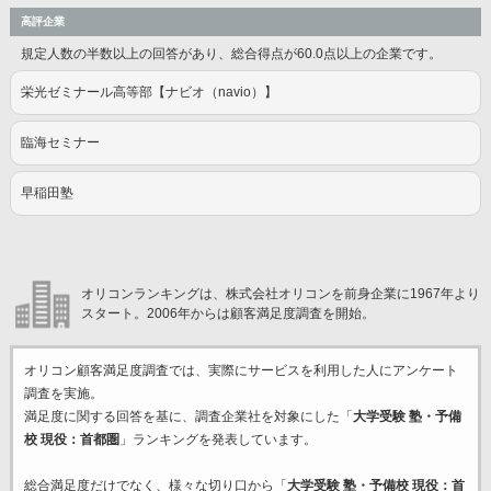
高評企業
規定人数の半数以上の回答があり、総合得点が60.0点以上の企業です。
栄光ゼミナール高等部【ナビオ（navio）】
臨海セミナー
早稲田塾
オリコンランキングは、株式会社オリコンを前身企業に1967年より
スタート。2006年からは顧客満足度調査を開始。
オリコン顧客満足度調査では、実際にサービスを利用した
人にアンケート
調査を実施。
満足度に関する回答を基に、調査企業
社を対象にした「
大学受験 塾・予備
校 現役：首都圏
」ランキングを発表しています。
総合満足度だけでなく、様々な切り口から「
大学受験 塾・予備校 現役：首