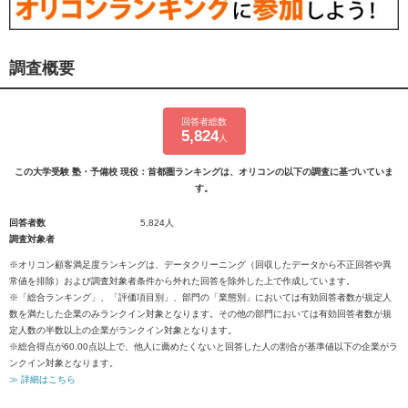
調査概要
回答者総数
5,824
人
この大学受験 塾・予備校 現役：首都圏ランキングは、オリコンの以下の調査に基づいていま
す。
回答者数
5,824人
調査対象者
※オリコン顧客満足度ランキングは、データクリーニング（回収したデータから不正回答や異
常値を排除）および調査対象者条件から外れた回答を除外した上で作成しています。
※「総合ランキング」、「評価項目別」、部門の「業態別」においては有効回答者数が規定人
数を満たした企業のみランクイン対象となります。その他の部門においては有効回答者数が規
定人数の半数以上の企業がランクイン対象となります。
※総合得点が60.00点以上で、他人に薦めたくないと回答した人の割合が基準値以下の企業がラ
ンクイン対象となります。
≫ 詳細はこちら