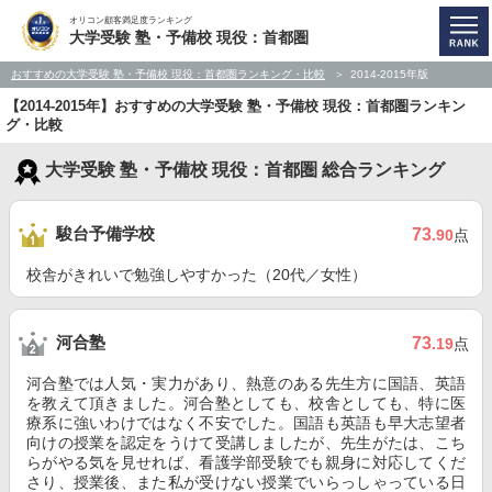
オリコン顧客満足度ランキング
大学受験 塾・予備校 現役：首都圏
おすすめの大学受験 塾・予備校 現役：首都圏ランキング・比較
2014-2015年版
【2014-2015年】おすすめの大学受験 塾・予備校 現役：首都圏ランキン
グ・比較
大学受験 塾・予備校 現役：首都圏 総合ランキング
駿台予備学校
73
.90
点
校舎がきれいで勉強しやすかった（20代／女性）
河合塾
73
.19
点
河合塾では人気・実力があり、熱意のある先生方に国語、英語
を教えて頂きました。河合塾としても、校舎としても、特に医
療系に強いわけではなく不安でした。国語も英語も早大志望者
向けの授業を認定をうけて受講しましたが、先生がたは、こち
らがやる気を見せれば、看護学部受験でも親身に対応してくだ
さり、授業後、また私が受けない授業でいらっしゃっている日