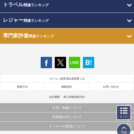
トラベル
関連ランキング
レジャー
関連ランキング
専門家評価
関連ランキング
オリコン顧客満足度調査とは
調査方法
掲載規約
お問い合わせ
会社概要
個人情報保護方針
引用・転載について
もくじ
利用者の声について
当サイトで公開されている情報（文字、写真、イラスト、画像データ等）及びこれらの配置・
編集および構造などについての著作権は株式会社oricon MEに帰属しております。
クッキーの使用について
当サイトに掲載している内容はすべてサービスの利用者が提出された見解・感想です。
これらの情報を権利者の許可なく無断転載・複製などの二次利用を行うことは固く禁じており
Top
弊社が内容について正確性を含め一切保証するものではありません。