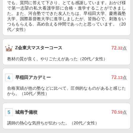
でも、質問に答えて下さり、とても感謝しています。おかげ様
で第一志望の私大看護学部に合格・進学することができまし
た。また、河合塾でできた友人たちは、早稲田大学、慶應義塾
大学、国際基督教大学に進学しましたが、皆熱心で、刺激をい
つももらえる、高め合える仲間であったと思っています。（20
代／女性）
Z会東大マスターコース
72
.32
点
教材の質が良く、やりごたえがあった（20代／女性）
早稲田アカデミー
72
.13
点
合格実績が他の塾などに比べて、圧倒的なものがあると感じた
から。（10代／男性）
城南予備校
70
.59
点
講師の熱心な気持ちが伝わった。（20代／女性）