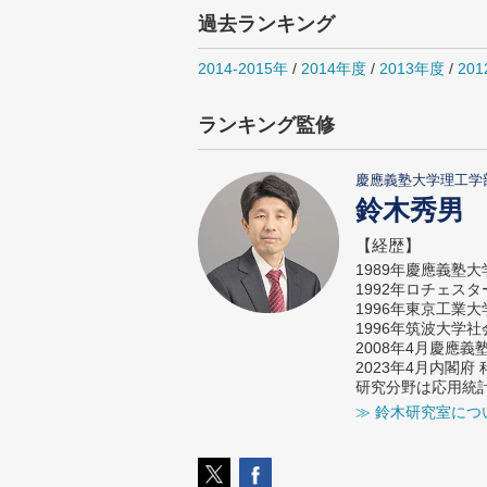
過去ランキング
2014-2015年
/
2014年度
/
2013年度
/
20
ランキング監修
慶應義塾大学理工学
鈴木秀男
【経歴】
1989年慶應義塾
1992年ロチェス
1996年東京工業
1996年筑波大学
2008年4月慶應
2023年4月内閣
研究分野は応用統
≫ 鈴木研究室につ