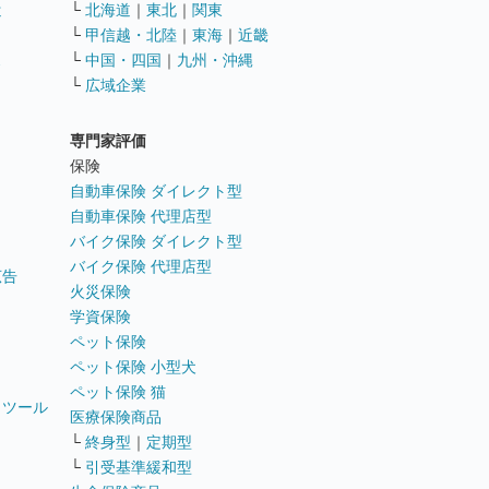
遣
└
北海道
｜
東北
｜
関東
└
甲信越・北陸
｜
東海
｜
近畿
ス
└
中国・四国
｜
九州・沖縄
└
広域企業
専門家評価
ト
保険
自動車保険 ダイレクト型
自動車保険 代理店型
バイク保険 ダイレクト型
バイク保険 代理店型
広告
火災保険
学資保険
ペット保険
ペット保険 小型犬
ペット保険 猫
トツール
医療保険商品
└
終身型
｜
定期型
└
引受基準緩和型