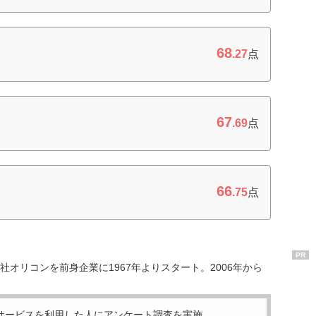
68
.27
点
67
.69
点
66
.75
点
PR
オリコンを前身企業に1967年よりスタート。2006年から
サービスを利用した
人にアンケート調査を実施。