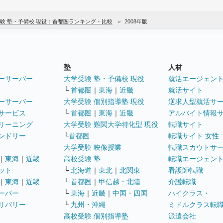
験 塾・予備校 現役：首都圏ランキング・比較
2008年版
塾
人材
ーサーバー
大学受験 塾・予備校 現役
就活エージェン
└
首都圏
｜
東海
｜
近畿
就活サイト
ーサーバー
大学受験 個別指導塾 現役
逆求人型就活サ
サービス
└
首都圏
｜
東海
｜
近畿
アルバイト情報
リーニング
大学受験 難関大学特化型 現役
転職サイト
ンドリー
└
首都圏
転職サイト 女性
大学受験 映像授業
転職スカウトサ
｜
東海
｜
近畿
高校受験 塾
転職エージェン
ット
└
北海道
｜
東北
｜
北関東
看護師転職
｜
東海
｜
近畿
└
首都圏
｜
甲信越・北陸
介護転職
ーパー
└
東海
｜
近畿
｜
中国・四国
ハイクラス・
リバリー
└
九州・沖縄
ミドルクラス転
高校受験 個別指導塾
派遣会社