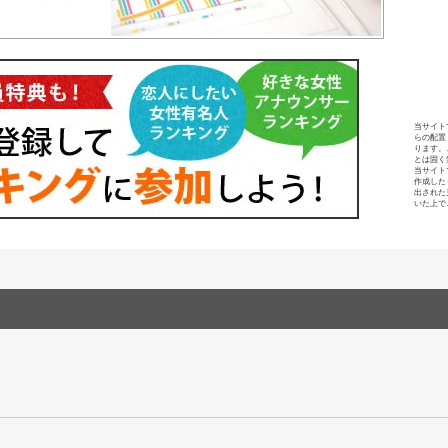
当サイト
らの配置
ります。
とは固く
当サイト
作成した
出された
いた上で