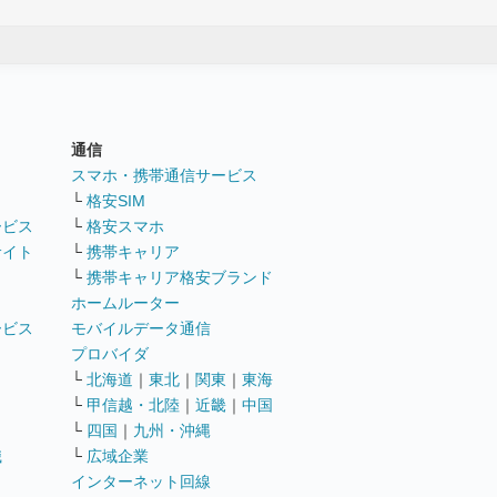
通信
ト
スマホ・携帯通信サービス
└
格安SIM
ービス
└
格安スマホ
サイト
└
携帯キャリア
└
携帯キャリア格安ブランド
ホームルーター
ービス
モバイルデータ通信
ト
プロバイダ
└
北海道
｜
東北
｜
関東
｜
東海
└
甲信越・北陸
｜
近畿
｜
中国
└
四国
｜
九州・沖縄
職
└
広域企業
インターネット回線