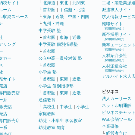
納税サイト
└
北海道
｜
東北
｜
北関東
工場・製造業派
ルーム
└
首都圏
｜
甲信越・北陸
派遣求人サイト
ル収納スペース
└
東海
｜
近畿
｜
中国・四国
求人情報サービ
ナ
└
九州・沖縄
転職サイト
（採用担当向け）
中学受験 塾
新卒採用サイト
社
└
首都圏
｜
東海
｜
近畿
（採用担当向け）
アリング
中学受験 個別指導塾
新卒エージェン
（採用担当向け）
ー
└
首都圏
人材紹介会社
タカー
公立中高一貫校対策 塾
（採用担当向け）
ス
└
首都圏
人材派遣会社
（採用担当向け）
社
小学生 塾
アルバイト求人
報サイト
└
首都圏
｜
東海
｜
近畿
売店
小学生 個別指導塾
ビジネス
専門販売店
└
首都圏
｜
東海
｜
近畿
法人カーリース
ー系
通信教育
ネット印刷通販
販売店
└
高校生
｜
中学生
｜
小学生
ビジネスチャッ
売店
家庭教師
Web会議ツール
専門販売店
幼児・小学生 学習教室
企業研修
ー系
幼児教室 知育
└
経営者向け
販売店