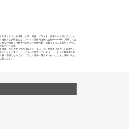
で公開されている情報（文字、写真、イラスト、画像データ等）及びこれ
・編集および構造などについての著作権は株式会社oricon MEに帰属してお
これらの情報を権利者の許可なく無断転載・複製などの二次利用を行うこ
禁じております。
で掲載しているすべての情報やデータは、当社の調査に基づいた結果から
ものとなりますが、サービスへの感想については、サービスの利用者が提
見解・感想となっており、当社の見解・意見ではないことをご理解いただ
ご覧ください。