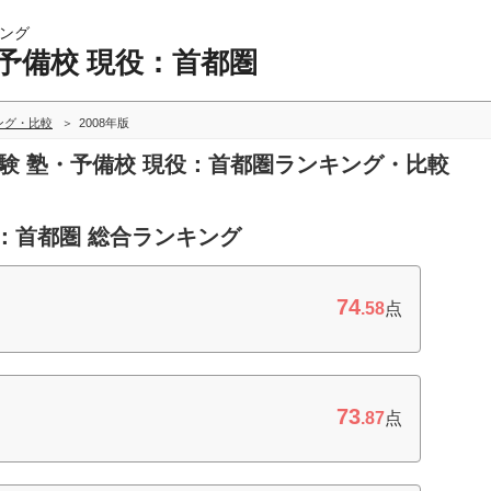
ング
予備校 現役：首都圏
ング・比較
2008年版
受験 塾・予備校 現役：首都圏ランキング・比較
役：首都圏 総合ランキング
74
.58
点
73
.87
点