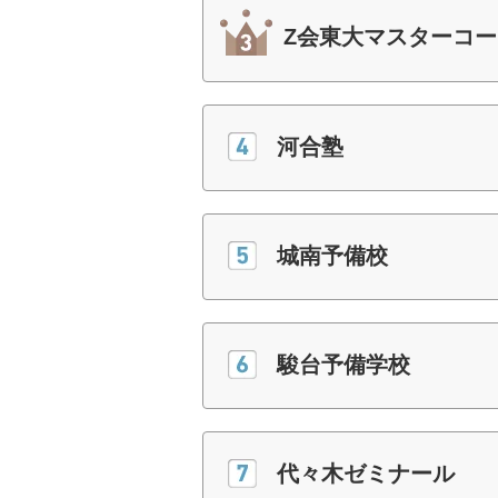
Z会東大マスターコー
河合塾
城南予備校
駿台予備学校
代々木ゼミナール