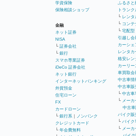
学資保険
ふるさと
保険相談ショップ
トランク
└
レンタ
└
コンテ
金融
└
宅配型
ネット証券
引越し会
NISA
カーシェ
└
証券会社
レンタカ
└
銀行
格安レン
スマホ専業証券
カーリー
iDeCo 証券会社
車買取会
ネット銀行
中古車情
インターネットバンキング
中古車販
外貨預金
└
中古車
住宅ローン
└
メーカ
FX
中古車
カードローン
バイク販
└
銀行系
｜
ノンバンク
└
バイク
クレジットカード
└
メーカ
└
年会費無料
バイク