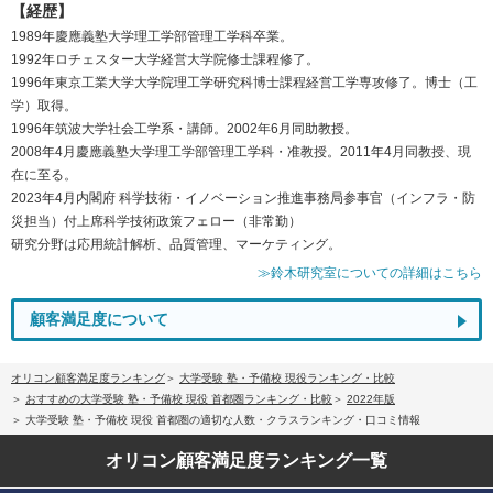
【経歴】
1989年慶應義塾大学理工学部管理工学科卒業。
1992年ロチェスター大学経営大学院修士課程修了。
1996年東京工業大学大学院理工学研究科博士課程経営工学専攻修了。博士（工
学）取得。
1996年筑波大学社会工学系・講師。2002年6月同助教授。
2008年4月慶應義塾大学理工学部管理工学科・准教授。2011年4月同教授、現
在に至る。
2023年4月内閣府 科学技術・イノベーション推進事務局参事官（インフラ・防
災担当）付上席科学技術政策フェロー（非常勤）
研究分野は応用統計解析、品質管理、マーケティング。
≫鈴木研究室についての詳細はこちら
顧客満足度について
オリコン顧客満足度ランキング
大学受験 塾・予備校 現役ランキング・比較
おすすめの大学受験 塾・予備校 現役 首都圏ランキング・比較
2022年版
大学受験 塾・予備校 現役 首都圏の適切な人数・クラスランキング・口コミ情報
オリコン顧客満足度
ランキング一覧