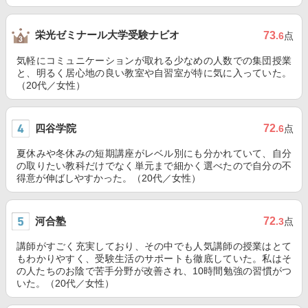
栄光ゼミナール大学受験ナビオ
73
.6
点
気軽にコミュニケーションが取れる少なめの人数での集団授業
と、明るく居心地の良い教室や自習室が特に気に入っていた。
（20代／女性）
四谷学院
72
.6
点
夏休みや冬休みの短期講座がレベル別にも分かれていて、自分
の取りたい教科だけでなく単元まで細かく選べたので自分の不
得意が伸ばしやすかった。（20代／女性）
河合塾
72
.3
点
講師がすごく充実しており、その中でも人気講師の授業はとて
もわかりやすく、受験生活のサポートも徹底していた。私はそ
の人たちのお陰で苦手分野が改善され、10時間勉強の習慣がつ
いた。（20代／女性）