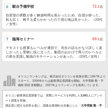
駿台予備学校
72
.2
点
自習室の席数が多く解放時間も長かったため、自習が捗った。
机も広く、椅子も柔らかかったので居心地は良かった。（20代
／女性）
臨海セミナー
69
.5
点
テキストも授業もレベルが適切で、先生の話もかなり詳しく楽
しかったし受験に役に立った。集団のおかげで周りのレベルと
の差を意識し勉強のモチベーションがあった。（20代／女性）
オリコンランキングは、株式会社オリコンを前身企業に1967年より
スタート。2006年からは顧客満足度調査を開始。大学受験 塾・予
備校 現役 首都圏は、2007年よりランキングを発表しています。
オリコン顧客満足度調査では、実際にサービスを利用した
3,081
人にアンケ
ート調査を実施。
満足度に関する回答を基に、調査企業
18
社を対象にした「
大学受験 塾・予