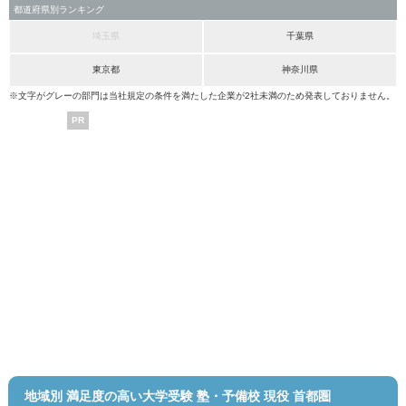
都道府県別ランキング
埼玉県
千葉県
東京都
神奈川県
※文字がグレーの部門は当社規定の条件を満たした企業が2社未満のため発表しておりません。
PR
地域別 満足度の高い大学受験 塾・予備校 現役 首都圏