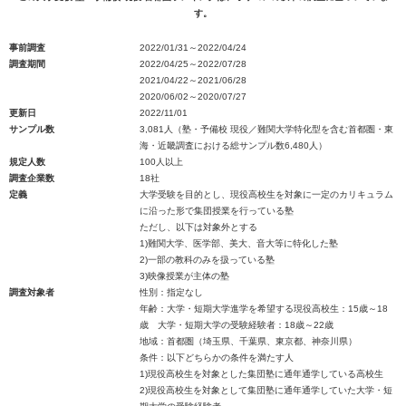
す。
事前調査
2022/01/31～2022/04/24
調査期間
2022/04/25～2022/07/28
2021/04/22～2021/06/28
2020/06/02～2020/07/27
更新日
2022/11/01
サンプル数
3,081人（塾・予備校 現役／難関大学特化型を含む首都圏・東
海・近畿調査における総サンプル数6,480人）
規定人数
100人以上
調査企業数
18社
定義
大学受験を目的とし、現役高校生を対象に一定のカリキュラム
に沿った形で集団授業を行っている塾
ただし、以下は対象外とする
1)難関大学、医学部、美大、音大等に特化した塾
2)一部の教科のみを扱っている塾
3)映像授業が主体の塾
調査対象者
性別：指定なし
年齢：大学・短期大学進学を希望する現役高校生：15歳～18
歳 大学・短期大学の受験経験者：18歳～22歳
地域：首都圏（埼玉県、千葉県、東京都、神奈川県）
条件：以下どちらかの条件を満たす人
1)現役高校生を対象とした集団塾に通年通学している高校生
2)現役高校生を対象として集団塾に通年通学していた大学・短