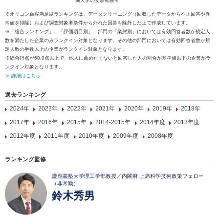
期大学の受験経験者
※オリコン顧客満足度ランキングは、データクリーニング（回収したデータから不正回答や異
常値を排除）および調査対象者条件から外れた回答を除外した上で作成しています。
※「総合ランキング」、「評価項目別」、部門の「業態別」においては有効回答者数が規定人
数を満たした企業のみランクイン対象となります。その他の部門においては有効回答者数が規
定人数の半数以上の企業がランクイン対象となります。
※総合得点が60.0点以上で、他人に薦めたくないと回答した人の割合が基準値以下の企業がラ
ンクイン対象となります。
≫ 詳細はこちら
過去ランキング
2024年
2023年
2022年
2021年
2020年
2019年
2018年
2017年
2016年
2015年
2014-2015年
2014年度
2013年度
2012年度
2011年度
2010年度
2009年度
2008年度
ランキング監修
慶應義塾大学理工学部教授／内閣府 上席科学技術政策フェロー
（非常勤）
鈴木秀男