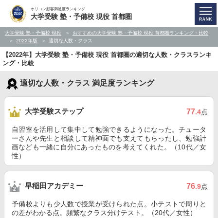
オリコン顧客満足度ランキング
大学受験 塾・予備校 現役 首都圏
大学受験 塾・予備校 現役
おすすめの大学受験 塾・予備校 現役 首都圏ランキング・比較
2022年版
適切な人数・クラス
【2022年】大学受験 塾・予備校 現役 首都圏の適切な人数・クラスランキ
ング・比較
適切な人数・クラス 満足度ランキング
大学受験ステップ
77
.4
点
自習室を活用して集中して勉強できるようになった。チュータ
ーさんや先生と相談して精神面でも支えてもらったし、勉強計
画なども一緒に自分にあったものを考えてくれた。（10代／女
性）
早稲田アカデミー
76
.9
点
予備校よりも少人数で授業が受けられた点。小テストで周りと
の差がわかる点。頻繁なクラス分けテスト。（20代／女性）