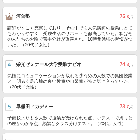
河合塾
75
.8
点
講師がすごく充実しており、その中でも人気講師の授業はとて
もわかりやすく、受験生活のサポートも徹底していた。私はそ
の人たちのお陰で苦手分野が改善され、10時間勉強の習慣がつ
いた。（20代／女性）
栄光ゼミナール大学受験ナビオ
74
.3
点
気軽にコミュニケーションが取れる少なめの人数での集団授業
と、明るく居心地の良い教室や自習室が特に気に入っていた。
（20代／女性）
早稲田アカデミー
73
.7
点
予備校よりも少人数で授業が受けられた点。小テストで周りと
の差がわかる点。頻繁なクラス分けテスト。（20代／女性）