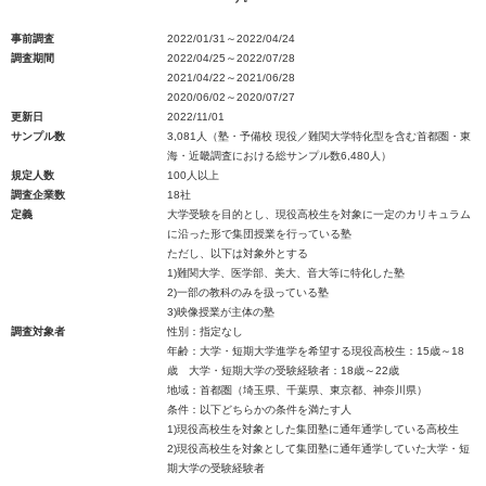
事前調査
2022/01/31～2022/04/24
調査期間
2022/04/25～2022/07/28
2021/04/22～2021/06/28
2020/06/02～2020/07/27
更新日
2022/11/01
サンプル数
3,081人（塾・予備校 現役／難関大学特化型を含む首都圏・東
海・近畿調査における総サンプル数6,480人）
規定人数
100人以上
調査企業数
18社
定義
大学受験を目的とし、現役高校生を対象に一定のカリキュラム
に沿った形で集団授業を行っている塾
ただし、以下は対象外とする
1)難関大学、医学部、美大、音大等に特化した塾
2)一部の教科のみを扱っている塾
3)映像授業が主体の塾
調査対象者
性別：指定なし
年齢：大学・短期大学進学を希望する現役高校生：15歳～18
歳 大学・短期大学の受験経験者：18歳～22歳
地域：首都圏（埼玉県、千葉県、東京都、神奈川県）
条件：以下どちらかの条件を満たす人
1)現役高校生を対象とした集団塾に通年通学している高校生
2)現役高校生を対象として集団塾に通年通学していた大学・短
期大学の受験経験者