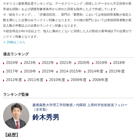
※オリコン顧客満足度ランキングは、データクリーニング（回収したデータから不正回答や異
常値を排除）および調査対象者条件から外れた回答を除外した上で作成しています。
※「総合ランキング」、「評価項目別」、部門の「業態別」においては有効回答者数が規定人
数を満たした企業のみランクイン対象となります。その他の部門においては有効回答者数が規
定人数の半数以上の企業がランクイン対象となります。
※総合得点が60.0点以上で、他人に薦めたくないと回答した人の割合が基準値以下の企業がラ
ンクイン対象となります。
≫ 詳細はこちら
過去ランキング
2024年
2023年
2022年
2021年
2020年
2019年
2018年
2017年
2016年
2015年
2014-2015年
2014年度
2013年度
2012年度
2011年度
2010年度
2009年度
2008年度
ランキング監修
慶應義塾大学理工学部教授／内閣府 上席科学技術政策フェロー
（非常勤）
鈴木秀男
【経歴】