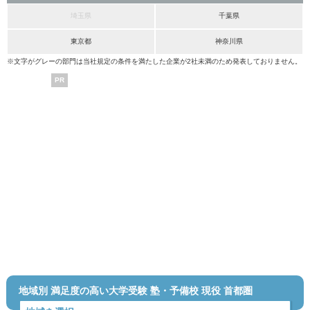
埼玉県
千葉県
東京都
神奈川県
※文字がグレーの部門は当社規定の条件を満たした企業が2社未満のため発表しておりません。
PR
地域別 満足度の高い大学受験 塾・予備校 現役 首都圏