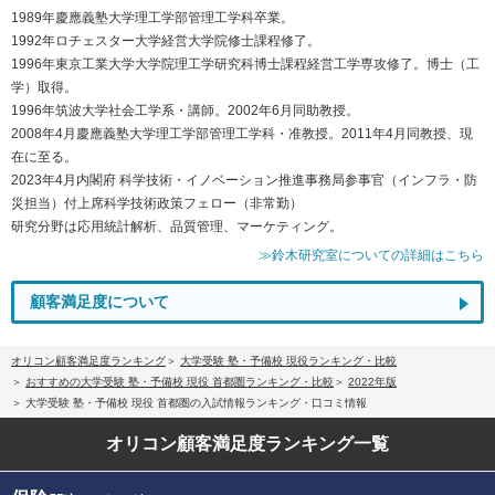
1989年慶應義塾大学理工学部管理工学科卒業。
1992年ロチェスター大学経営大学院修士課程修了。
1996年東京工業大学大学院理工学研究科博士課程経営工学専攻修了。博士（工
学）取得。
1996年筑波大学社会工学系・講師。2002年6月同助教授。
2008年4月慶應義塾大学理工学部管理工学科・准教授。2011年4月同教授、現
在に至る。
2023年4月内閣府 科学技術・イノベーション推進事務局参事官（インフラ・防
災担当）付上席科学技術政策フェロー（非常勤）
研究分野は応用統計解析、品質管理、マーケティング。
≫鈴木研究室についての詳細はこちら
顧客満足度について
オリコン顧客満足度ランキング
大学受験 塾・予備校 現役ランキング・比較
おすすめの大学受験 塾・予備校 現役 首都圏ランキング・比較
2022年版
大学受験 塾・予備校 現役 首都圏の入試情報ランキング・口コミ情報
オリコン顧客満足度
ランキング一覧