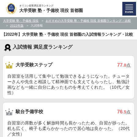
オリコン顧客満足度ランキング
大学受験 塾・予備校 現役 首都圏
大学受験 塾・予備校 現役
おすすめの大学受験 塾・予備校 現役 首都圏ランキング・比較
2022年版
入試情報
【2022年】大学受験 塾・予備校 現役 首都圏の入試情報ランキング・比較
入試情報 満足度ランキング
大学受験ステップ
77
.8
点
自習室を活用して集中して勉強できるようになった。チュータ
ーさんや先生と相談して精神面でも支えてもらったし、勉強計
画なども一緒に自分にあったものを考えてくれた。（10代／女
性）
駿台予備学校
76
.5
点
自習室の席数が多く解放時間も長かったため、自習が捗った。
机も広く、椅子も柔らかかったので居心地は良かった。（20代
／女性）