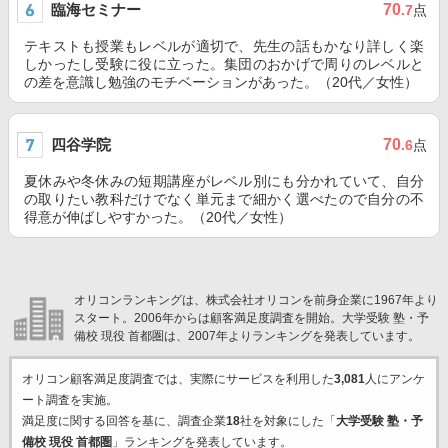
臨海セミナー
70
.7
点
テキストも授業もレベルが適切で、先生の話もかなり詳しく楽
しかったし受験に役に立った。集団のおかげで周りのレベルと
の差を意識し勉強のモチベーションがあった。（20代／女性）
四谷学院
70
.6
点
夏休みや冬休みの短期講座がレベル別にも分かれていて、自分
の取りたい教科だけでなく単元まで細かく選べたので自分の不
得意が伸ばしやすかった。（20代／女性）
オリコンランキングは、株式会社オリコンを前身企業に1967年より
スタート。2006年からは顧客満足度調査を開始。大学受験 塾・予
備校 現役 首都圏は、2007年よりランキングを発表しています。
オリコン顧客満足度調査では、実際にサービスを利用した
3,081
人にアンケ
ート調査を実施。
満足度に関する回答を基に、調査企業
18
社を対象にした「
大学受験 塾・予
備校 現役 首都圏
」ランキングを発表しています。