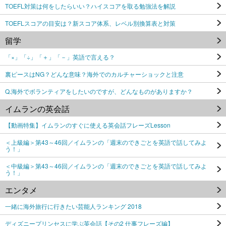
TOEFL対策は何をしたらいい？ハイスコアを取る勉強法を解説
TOEFLスコアの目安は？新スコア体系、レベル別換算表と対策
留学
「×」「÷」「＋」「－」英語で言える？
裏ピースはNG？どんな意味？海外でのカルチャーショックと注意
Q.海外でボランティアをしたいのですが、どんなものがありますか？
イムランの英会話
【動画特集】イムランのすぐに使える英会話フレーズLesson
＜上級編＞第43～46回／イムランの「週末のできごとを英語で話してみよ
う！」
＜中級編＞第43～46回／イムランの「週末のできごとを英語で話してみよ
う！」
エンタメ
一緒に海外旅行に行きたい芸能人ランキング 2018
ディズニープリンセスに学ぶ英会話【その2 仕事フレーズ編】