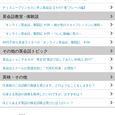
ディズニープリンセスに学ぶ英会話【その1“美”フレーズ編】
英会話教室 - 体験談
「オンライン英会話」奮闘記 ＃06 ～娘が初のスカイプレッスンに挑戦～
「オンライン英会話」奮闘記 ＃05 ～ついに娘編に突入～
40代子持ち音楽ライターの「オンライン英会話」奮闘記 ＃04
その他の英会話トピック
首位はジョニデ＆ガガ 男女別“英語で話してみたい外国人 2017”
英会話スクールの受講目的に「TOEIC対策」が増加？
英検・その他
Q.英検の二次試験の面接を受けます。どのようなことをしますか？
Q.使える英語の資格を取得したいのですが、おすすめは？
Q.とりあえず英語の検定試験は受けたほうがいい？