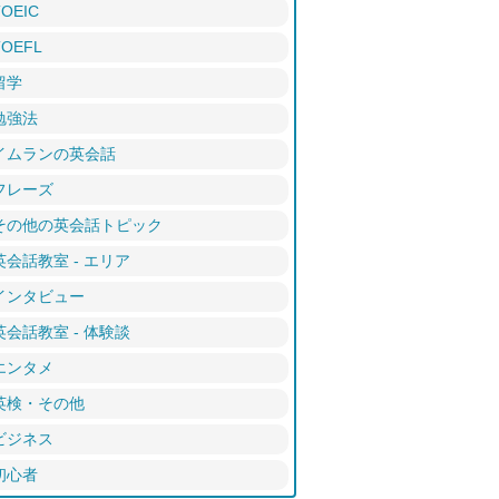
TOEIC
TOEFL
留学
勉強法
イムランの英会話
フレーズ
その他の英会話トピック
英会話教室 - エリア
インタビュー
英会話教室 - 体験談
エンタメ
英検・その他
ビジネス
初心者